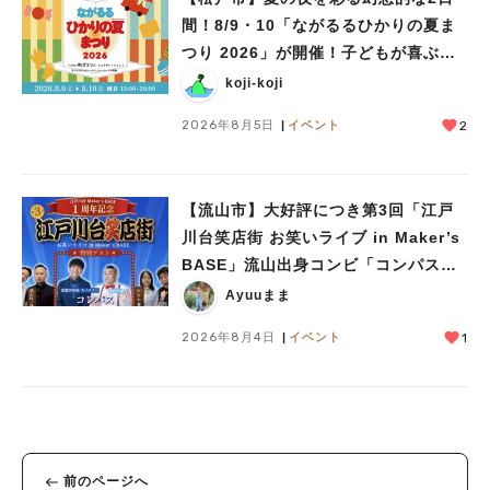
間！8/9・10「ながるるひかりの夏ま
つり 2026」が開催！子どもが喜ぶワ
ークショップや限定ヒーローショーも
koji-koji
2026年8月5日
イベント
2
【流山市】大好評につき第3回「江戸
川台笑店街 お笑いライブ in Maker’s
BASE」流山出身コンビ「コンパス」
も登場！8/23（日）
Ayuuまま
2026年8月4日
イベント
1
前のページへ