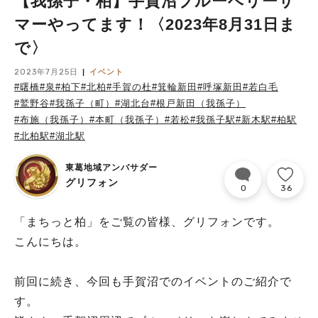
【我孫子・柏】手賀沼ブルーベリーサ
マーやってます！〈2023年8月31日ま
で〉
2023年7月25日
イベント
#曙橋
#泉
#柏下
#北柏
#手賀の杜
#箕輪新田
#呼塚新田
#若白毛
#鷲野谷
#我孫子（町）
#湖北台
#根戸新田（我孫子）
#布施（我孫子）
#本町（我孫子）
#若松
#我孫子駅
#新木駅
#柏駅
#北柏駅
#湖北駅
東葛地域アンバサダー
グリフォン
0
36
「まちっと柏」をご覧の皆様、グリフォンです。
こんにちは。
前回に続き、今回も手賀沼でのイベントのご紹介で
す。