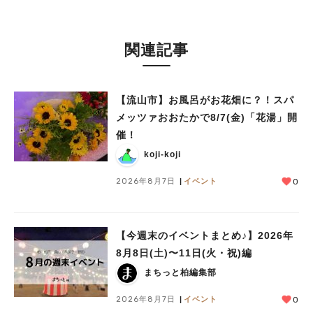
関連記事
【流山市】お風呂がお花畑に？！スパ
メッツァおおたかで8/7(金)「花湯」開
催！
koji-koji
2026年8月7日
イベント
0
人気のキーワード
#ラーメン
#ショッピング
#カフェ
#スイーツ
#パン
#カレー
#柏駅
【今週末のイベントまとめ♪】2026年
#イベント
#公園
#教えたい／教えて投稿記事
8月8日(土)〜11日(火・祝)編
#教えたい/こんなの見つけた
まちっと柏編集部
2026年8月7日
イベント
0