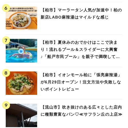
【柏市】マーラータン人気が加速中！柏の
新店LABO麻辣湯はマイルドな感じ
【柏市】夏休みのおでかけはここで決ま
り！流れるプール＆スライダーに大興奮
♪「船戸市民プール」を親子で満喫してき
ました！
【柏市】イオンモール柏に「張亮麻辣湯」
が6月29日オープン！注文方法や失敗しな
いポイントレビュー
【流山市】吹き抜けのある広々とした店内
に種類豊富なパン♡≪サフラン丘の上店≫