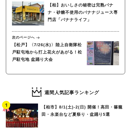
【柏】おいしさの秘密は完熟バナ
ナ・砂糖不使用のバナナジュース専
門店「バナナライフ」
次のページへ
【松戸】〈7/26(水)〉陸上自衛隊松
戸駐屯地から打上花火があがる！松
戸駐屯地 盆踊り大会
週間人気記事ランキング
【柏市】8/1(土)‐2(日) 開催！高田・篠籠
田・永楽台など夏祭り・盆踊り5選