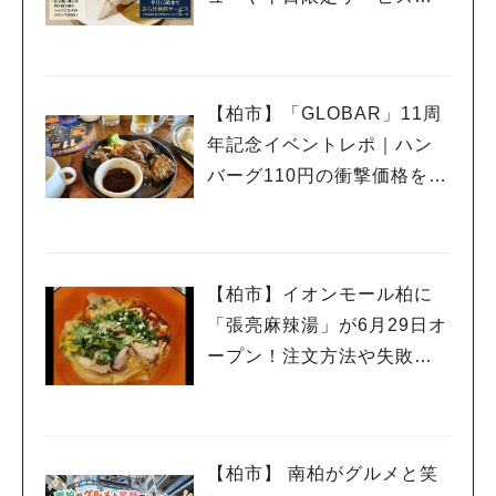
紹介
【柏市】「GLOBAR」11周
年記念イベントレポ｜ハン
バーグ110円の衝撃価格を体
験
【柏市】イオンモール柏に
「張亮麻辣湯」が6月29日オ
ープン！注文方法や失敗し
ないポイントレビュー
【柏市】 南柏がグルメと笑