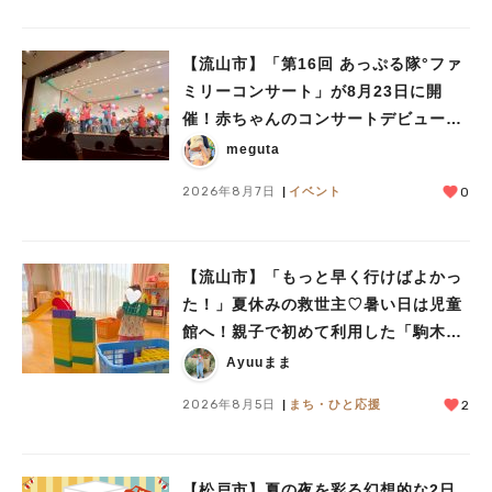
【流山市】「第16回 あっぷる隊°ファ
ミリーコンサート」が8月23日に開
催！赤ちゃんのコンサートデビューに
も♪
meguta
2026年8月7日
イベント
0
【流山市】「もっと早く行けばよかっ
た！」夏休みの救世主♡暑い日は児童
館へ！親子で初めて利用した「駒木台
児童館」レポート
Ayuuまま
2026年8月5日
まち・ひと応援
2
【松戸市】夏の夜を彩る幻想的な2日