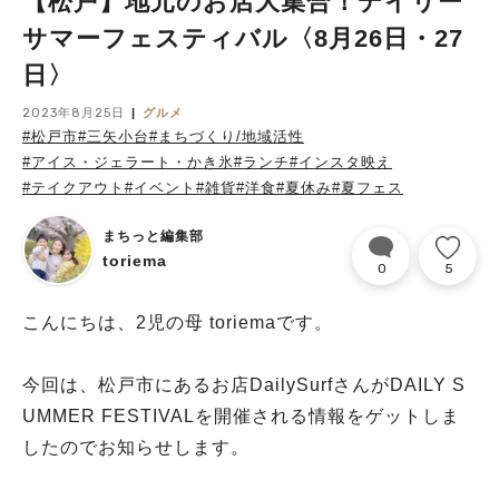
【松戸】地元のお店大集合！デイリー
サマーフェスティバル〈8月26日・27
日〉
2023年8月25日
グルメ
#松戸市
#三矢小台
#まちづくり/地域活性
#アイス・ジェラート・かき氷
#ランチ
#インスタ映え
#テイクアウト
#イベント
#雑貨
#洋食
#夏休み
#夏フェス
まちっと編集部
toriema
0
5
こんにちは、2児の母 toriemaです。
今回は、松戸市にあるお店DailySurfさんがDAILY S
UMMER FESTIVALを開催される情報をゲットしま
したのでお知らせします。