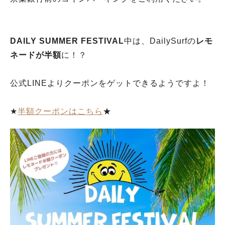
DAILY SUMMER FESTIVAL
中は、DailySurfの
レモ
ネードが半額
に！？
公式LINEよりクーポンをゲットできるようですよ！
★
半額クーポンはこちら
★