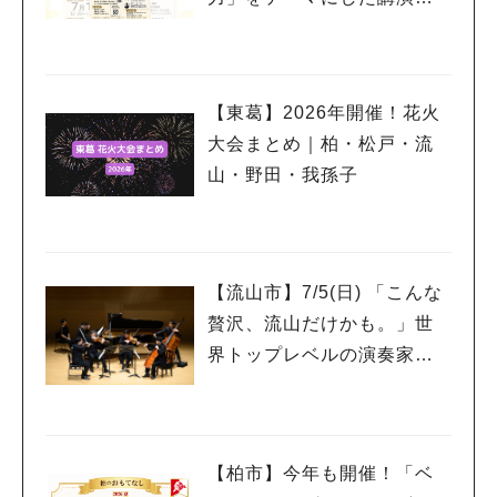
を7/18開催
【東葛】2026年開催！花火
大会まとめ｜柏・松戸・流
人気のキーワード
山・野田・我孫子
#ラーメン
#ショッピング
#カフェ
#スイーツ
#パン
#カレー
#柏駅
#イベント
#公園
#教えたい／教えて投稿記事
#教えたい/こんなの見つけた
【流山市】7/5(日) 「こんな
贅沢、流山だけかも。」世
界トップレベルの演奏家を
もっと身近に感じるプレミ
アムサロン開催
【柏市】今年も開催！「ベ