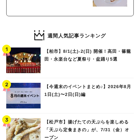
週間人気記事ランキング
【柏市】8/1(土)‐2(日) 開催！高田・篠籠
田・永楽台など夏祭り・盆踊り5選
【今週末のイベントまとめ♪】2026年8月
1日(土)〜2日(日)編
【松戸市】揚げたての天ぷらを楽しめる
「天ぷら定食まきの」が、7/31（金）オ
ープン