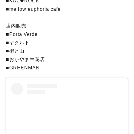
■KAZ★ROCK
■mellow euphoria cafe
店内販売
■Porta Verde
■ヤクルト
■街と山
■おかやま生花店
■GREENMAN