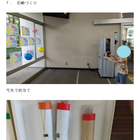
7． 石鹸づくり
弓矢で的当て