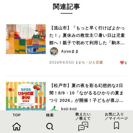
関連記事
【流山市】「もっと早く行けばよかっ
た！」夏休みの救世主♡暑い日は児童
館へ！親子で初めて利用した「駒木台
児童館」レポート
Ayuuまま
2026年8月5日
まち・ひと応援
2
【松戸市】夏の夜を彩る幻想的な2日
間！8/9・10「ながるるひかりの夏ま
つり 2026」が開催！子どもが喜ぶワ
ークショップや限定ヒーローショーも
koji-koji
教えたい
お気に入り
TOP
検索
／教えて
／マイページ
2026年8月5日
イベント
2