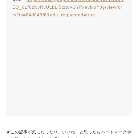
EQ_61f6zNyRvULbLi5tztqvGYPxevlxoY3g/viewfor
m?ts=64d049f6&edit_requested=true
★この記事が気になったり、いいね！と思ったらハートマークや