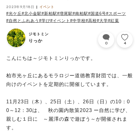
2023年9月18日
イベント
#光ケ丘
#北小金駅
#新柏駅
#増尾駅
#南柏駅
#国道6号
#スポーツ
#自然とふれあう
#学び
#イベント
#中学校
#高校
#大学
#紅葉
ジモトミン
りっか
0
4
こんにちは～ジモトミンりっかです。
柏市光ヶ丘にあるモラロジー道徳教育財団では、一般
向けのイベントを定期的に開催しています。
11月23日（木）、25日（土）、26日（日）の10：0
0～12：30は、 秋の園内散策2023 ー自然に学び、
親しむ１日に ～麗澤の森で遊ぼう～が開催されま
す。