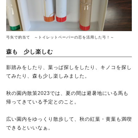
弓矢で的当て ～トイレットペーパーの芯を活用した弓！～
森も 少し楽しむ
人気のキーワード
影踏みをしたり、葉っぱ探しをしたり、キノコを探し
#ラーメン
#ショッピング
#カフェ
#スイーツ
#パン
#カレー
#柏駅
てみたり、森も少し楽しみました。
#イベント
#公園
#教えたい／教えて投稿記事
#教えたい/こんなの見つけた
秋の園内散策2023では、夏の間は避暑地にいる馬も
帰ってきている予定とのこと。
広い園内をゆっくり散歩して、秋の紅葉・黄葉も満喫
できるといいなぁ。