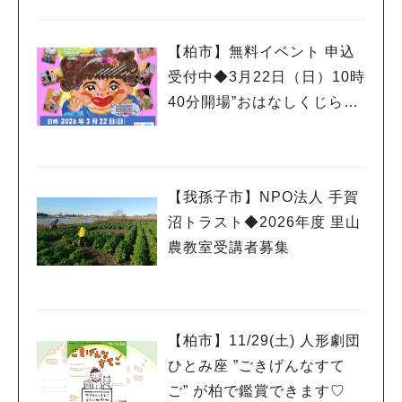
【柏市】無料イベント 申込
受付中◆3月22日（日）10時
40分開場”おはなしくじらの
おもちゃばこ”
【我孫子市】NPO法人 手賀
沼トラスト◆2026年度 里山
農教室受講者募集
【柏市】11/29(土) 人形劇団
ひとみ座 ”ごきげんなすて
ご” が柏で鑑賞できます♡