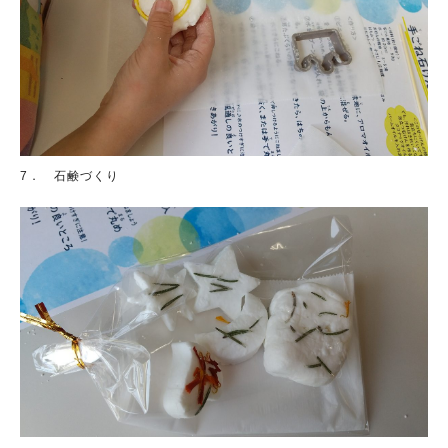
7． 石鹸づくり