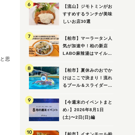
【流山】ジモトミンがお
すすめするランチが美味
しいお店30選
【柏市】マーラータン人
気が加速中！柏の新店
LABO麻辣湯はマイルド
と思
な感じ
【柏市】夏休みのおでか
けはここで決まり！流れ
るプール＆スライダーに
大興奮♪「船戸市民プー
ル」を親子で満喫してき
【今週末のイベントまと
ました！
め♪】2026年8月1日
(土)〜2日(日)編
【柏市】イオンモール柏