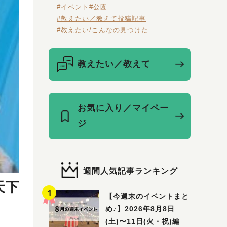
#イベント
#公園
#教えたい／教えて投稿記事
#教えたい/こんなの見つけた
教えたい／教えて
お気に入り／マイペー
ジ
週間人気記事ランキング
天下
【今週末のイベントまと
め♪】2026年8月8日
(土)〜11日(火・祝)編