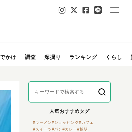
でかけ
調査
深掘り
ランキング
くらし
人気おすすめタグ
#ラーメン
#ショッピング
#カフェ
#スイーツ
#パン
#カレー
#柏駅