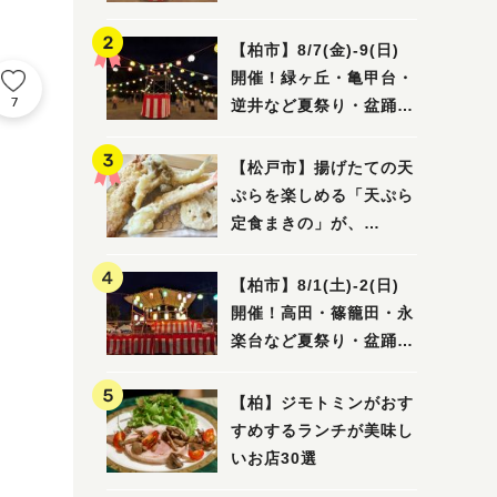
【柏市】8/7(金)‐9(日)
開催！緑ヶ丘・亀甲台・
7
逆井など夏祭り・盆踊り
4選
【松戸市】揚げたての天
ぷらを楽しめる「天ぷら
定食まきの」が、
7/31（金）オープン
【柏市】8/1(土)‐2(日)
開催！高田・篠籠田・永
楽台など夏祭り・盆踊り
5選
【柏】ジモトミンがおす
すめするランチが美味し
いお店30選