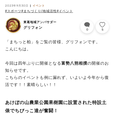
2023年9月30日
イベント
#スポーツ
#まちづくり/地域活性
#イベント
東葛地域アンバサダー
グリフォン
0
5
「まちっと柏」をご覧の皆様、グリフォンです。
こんにちは。
今回は四年ぶりに開催となる
富勢八朔相撲
の開催のお
知らせです。
こちらのイベントも例に漏れず、いよいよ今年から復
活です！！素晴らしい！！
あけぼの山農業公園果樹園に設置された特設土
俵でちびっこ達が奮闘！