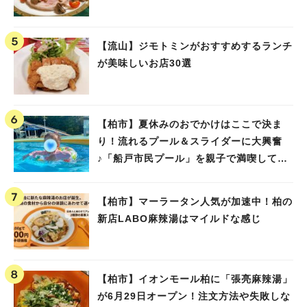
【流山】ジモトミンがおすすめするランチ
が美味しいお店30選
【柏市】夏休みのおでかけはここで決ま
り！流れるプール＆スライダーに大興奮
♪「船戸市民プール」を親子で満喫してき
ました！
【柏市】マーラータン人気が加速中！柏の
新店LABO麻辣湯はマイルドな感じ
【柏市】イオンモール柏に「張亮麻辣湯」
が6月29日オープン！注文方法や失敗しな