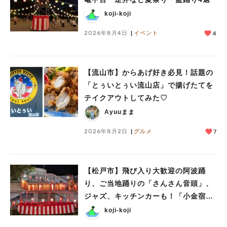
koji-koji
人気のキーワード
#ラーメン
#ショッピング
#カフェ
#スイーツ
#パン
#カレー
#柏駅
2026年8月4日
イベント
4
#イベント
#公園
#教えたい／教えて投稿記事
#教えたい/こんなの見つけた
【流山市】からあげ好き必見！話題の
「とぅいとぅい流山店」で揚げたてを
テイクアウトしてみた♡
Ayuuまま
2026年8月2日
グルメ
7
【松戸市】飛び入り大歓迎の阿波踊
り、ご当地踊りの「さんさん音頭」、
ジャズ、キッチンカーも！「小金宿ま
つり」8/28-30開催！
koji-koji