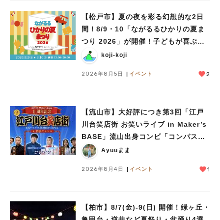
【松戸市】夏の夜を彩る幻想的な2日
間！8/9・10「ながるるひかりの夏ま
つり 2026」が開催！子どもが喜ぶワ
ークショップや限定ヒーローショーも
koji-koji
2026年8月5日
イベント
2
【流山市】大好評につき第3回「江戸
川台笑店街 お笑いライブ in Maker’s
BASE」流山出身コンビ「コンパス」
も登場！8/23（日）
Ayuuまま
2026年8月4日
イベント
1
【柏市】8/7(金)‐9(日) 開催！緑ヶ丘・
亀甲台・逆井など夏祭り・盆踊り4選