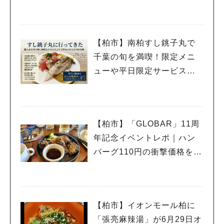
【柏市】南柏すし銚子丸で
千葉の旬を満喫！限定メニ
ューや平日限定サービスを
紹介
【柏市】「GLOBAR」11周
年記念イベントレポ｜ハン
バーグ110円の衝撃価格を体
験
【柏市】イオンモール柏に
「張亮麻辣湯」が6月29日オ