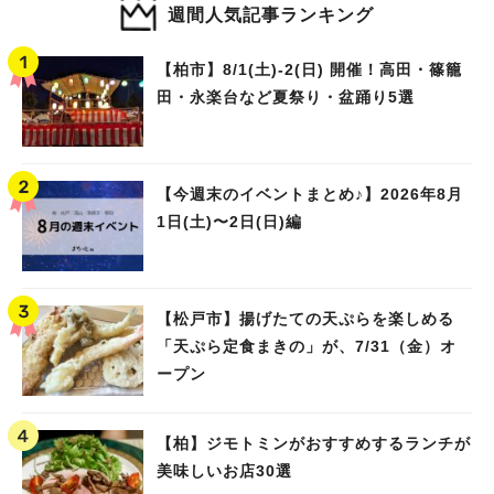
週間人気記事ランキング
【柏市】8/1(土)‐2(日) 開催！高田・篠籠
田・永楽台など夏祭り・盆踊り5選
【今週末のイベントまとめ♪】2026年8月
1日(土)〜2日(日)編
【松戸市】揚げたての天ぷらを楽しめる
「天ぷら定食まきの」が、7/31（金）オ
ープン
【柏】ジモトミンがおすすめするランチが
美味しいお店30選