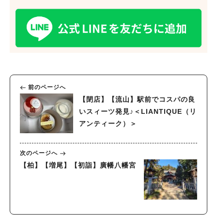
人気のキーワード
#ラーメン
#ショッピング
#カフェ
#スイーツ
#パン
#カレー
#柏駅
#イベント
#公園
#教えたい／教えて投稿記事
#教えたい/こんなの見つけた
前のページへ
【閉店】【流山】駅前でコスパの良
いスィーツ発見♪＜LIANTIQUE（リ
アンティーク）＞
次のページへ
【柏】【増尾】【初詣】廣幡八幡宮