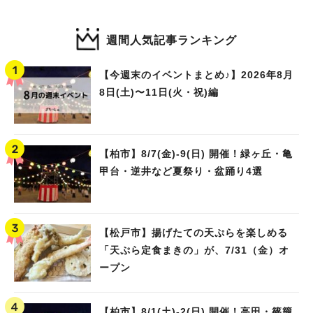
週間人気記事ランキング
【今週末のイベントまとめ♪】2026年8月
8日(土)〜11日(火・祝)編
【柏市】8/7(金)‐9(日) 開催！緑ヶ丘・亀
甲台・逆井など夏祭り・盆踊り4選
【松戸市】揚げたての天ぷらを楽しめる
「天ぷら定食まきの」が、7/31（金）オ
ープン
【柏市】8/1(土)‐2(日) 開催！高田・篠籠