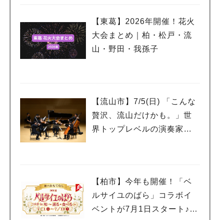
【東葛】2026年開催！花火
大会まとめ｜柏・松戸・流
山・野田・我孫子
【流山市】7/5(日) 「こんな
贅沢、流山だけかも。」世
界トップレベルの演奏家を
もっと身近に感じるプレミ
アムサロン開催
【柏市】今年も開催！「ベ
ルサイユのばら」コラボイ
ベントが7月1日スタート♪柏