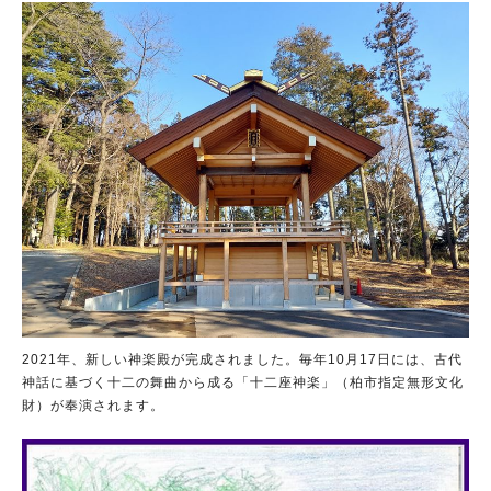
人気のキーワード
#ラーメン
#ショッピング
#カフェ
#スイーツ
#パン
#カレー
#柏駅
#イベント
#公園
#教えたい／教えて投稿記事
#教えたい/こんなの見つけた
2021年、新しい神楽殿が完成されました。毎年10月17日には、古代
神話に基づく十二の舞曲から成る「十二座神楽」（柏市指定無形文化
財）が奉演されます。