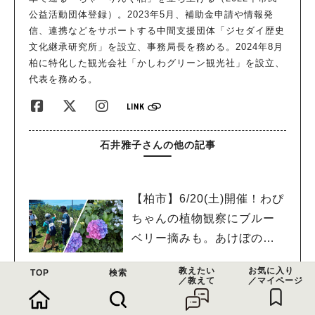
公益活動団体登録）。2023年5月、補助金申請や情報発
信、連携などをサポートする中間支援団体「ジセダイ歴史
文化継承研究所」を設立、事務局長を務める。2024年8月
柏に特化した観光会社「かしわグリーン観光社」を設立、
代表を務める。
石井雅子さんの他の記事
【柏市】6/20(土)開催！わぴ
ちゃんの植物観察にブルー
ベリー摘みも。あけぼの山
農業公園と周辺をめぐるツ
教えたい
お気に入り
TOP
検索
アー
／教えて
／マイページ
【柏市】自分の“推し”を伝え