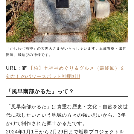
「かしわ七福神」の大黒天さまがいらっしゃいます。五穀豊穣・出世
開運、縁結びの神様です。
URL：
【柏】七福神めぐり＆グルメ（最終回）文
句なしのパワースポット神明社!!
「風早南部かるた」って？
「風早南部かるた」は貴重な歴史・文化・自然を次世
代に残したいという地域の方々の強い思いから、3年
かけて制作された郷土かるたです。
2024年1月1日から2月29日まで増刷プロジェクトを