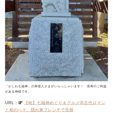
「かしわ七福神」の寿老人さまがいらっしゃいます！ 長寿のご利益
がある神様です。
URL：
【柏】七福神めぐり＆グルメ④古代ロマン
と柏のへそ。隠れ家フレンチで舌鼓