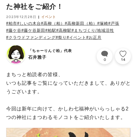
た神社をご紹介！
2023年12月28日
イベント
#柏市
#しいの木台
#高柳（柏）
#高柳新田（柏）
#塚崎
#戸張
#藤ケ谷
#藤ケ谷新田
#柏駅
#高柳駅
#まちづくり/地域活性
#クラウドファンディング
#祭り
#イベント
#お正月
「ちゃーりんぐ柏」代表
石井雅子
0
14
まちっと柏読者の皆様、
いつも記事をご覧になっていただきまして、ありがと
うございます。
今回は新年に向けて、かしわ七福神がいらっしゃる2
つの神社にまつわるモノコトをご紹介いたします。