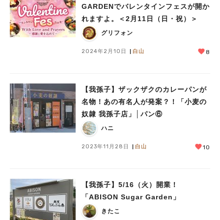
GARDENでバレンタインフェスが開か
れますよ。＜2月11日（日・祝）＞
グリフォン
2024年2月10日
白山
8
【我孫子】ザックザクのカレーパンが
名物！あの有名人が発案？！「小麦の
奴隷 我孫子店」│パン⑥
ハニ
2023年11月28日
白山
10
【我孫子】5/16（火）開業！
「ABISON Sugar Garden」
きたこ