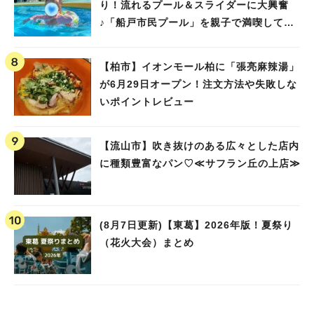
り！流れるプール＆スライダーに大興奮
♪「船戸市民プール」を親子で満喫してき
ました！
【柏市】イオンモール柏に「張亮麻辣湯」
が6月29日オープン！注文方法や失敗しな
いポイントレビュー
【流山市】吹き抜けのある広々とした店内
に種類豊富なパン♡≪サフラン丘の上店≫
(8月7日更新)【東葛】2026年版！夏祭り
（花火大会）まとめ