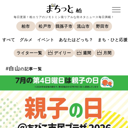
毎日更新！柏エリアのジモトミン発リアルな街ネタニュース毎日満載！
柏市
松戸市
我孫子市
流山市
野田市
すべて
グルメ
イベント
あなたはどっち？
まち・ひと応援
ライター一覧
デイリー
週間
月間
#白山
の記事一覧