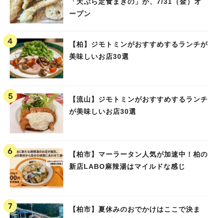
「天ぷら定食まきの」が、7/31（金）オ
ープン
【柏】ジモトミンがおすすめするランチが
美味しいお店30選
【流山】ジモトミンがおすすめするランチ
が美味しいお店30選
人気のキーワード
#ラーメン
#ショッピング
#カフェ
#スイーツ
#パン
#カレー
#柏駅
#イベント
#公園
#教えたい／教えて投稿記事
【柏市】マーラータン人気が加速中！柏の
#教えたい/こんなの見つけた
新店LABO麻辣湯はマイルドな感じ
【柏市】夏休みのおでかけはここで決ま