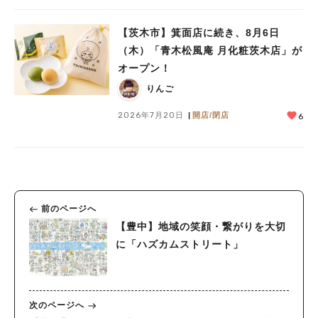
【茨木市】箕面店に続き、8月6日
（木）「青木松風庵 月化粧茨木店」が
オープン！
りんご
2026年7月20日
開店/閉店
6
前のページへ
【豊中】地域の笑顔・繋がりを大切
に「ハズカムストリート」
次のページへ