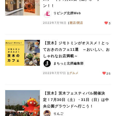
ン！！
リビング北摂Web
2022年7月18日
開店/閉店
3
【茨木】ジモトミンがオススメ！とっ
ておきのカフェ11選 ～おいしい、お
しゃれなお店満載～
まちっと北摂編集部
2022年7月17日
グルメ
25
【茨木】茨木フェスティバル開催決
定！7月30日（土）・31日（日）は中
央公園グラウンドへ行こう！
りんご