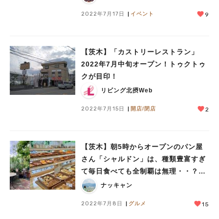
2022年7月17日
イベント
9
【茨木】「カストリーレストラン」
2022年7月中旬オープン！トゥクトゥ
クが目印！
リビング北摂Web
2022年7月15日
開店/閉店
2
人気のキーワード
【茨木】朝5時からオープンのパン屋
#今週どこいく？
#自然とふれあう
#ランチ
#カフェ
#まとめ
さん「シャルドン」は、種類豊富すぎ
#教えたい／教えて投稿記事
#大阪学院大 商品開発プロジェクト
て毎日食べても全制覇は無理・・？！
#あなたはどっち？
（教えたい／教えて）
ナッキャン
2022年7月8日
グルメ
15