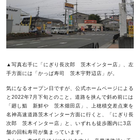
▲写真右手に「にぎり長次郎 茨木インター店」、左
手方面には「かっぱ寿司 茨木宇野辺店」が。
気になるオープン日ですが、公式ホームページによる
と2022年7月下旬とのこと。道路を挟んで斜め前には
「廻し鮨 新鮮や 茨木畑田店」、上穂積交差点東を
名神高速道路茨木インター方面に行くと、「にぎり長
次郎 茨木インター店」と、いずれも徒歩圏内に3店
舗の回転寿司が集まっています。