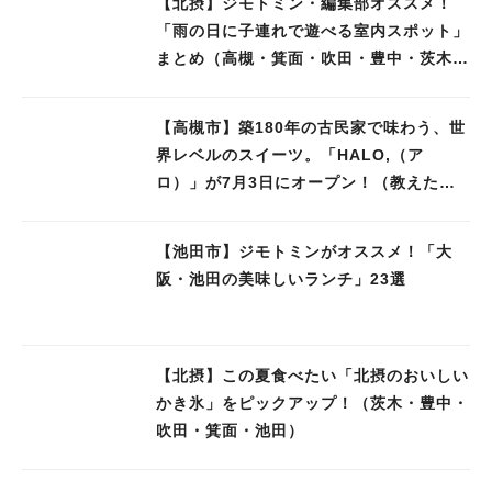
【北摂】ジモトミン・編集部オススメ！
「雨の日に子連れで遊べる室内スポット」
まとめ（高槻・箕面・吹田・豊中・茨木・
池田）
【高槻市】築180年の古民家で味わう、世
界レベルのスイーツ。「HALO,（ア
ロ）」が7月3日にオープン！（教えたい/
教えて）
【池田市】ジモトミンがオススメ！「大
阪・池田の美味しいランチ」23選
【北摂】この夏食べたい「北摂のおいしい
かき氷」をピックアップ！（茨木・豊中・
吹田・箕面・池田）