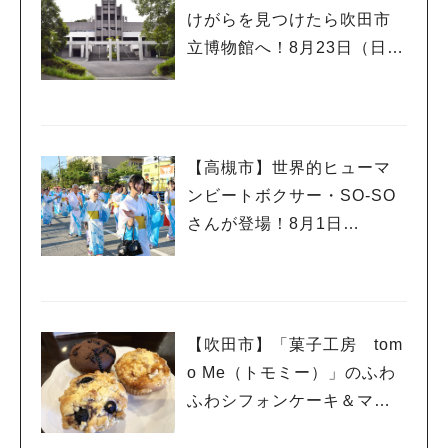
けがらを見つけたら吹田市
立博物館へ！8月23日（日）
まで
【高槻市】世界的ヒューマ
ンビートボクサー・SO-SO
さんが登場！8月1日
（土）・2日（日）高槻まつ
り開催
【吹田市】「菓子工房 tom
o Me（トモミー）」のふわ
ふわシフォンケーキ＆マフ
ィンで幸せいっぱい☆