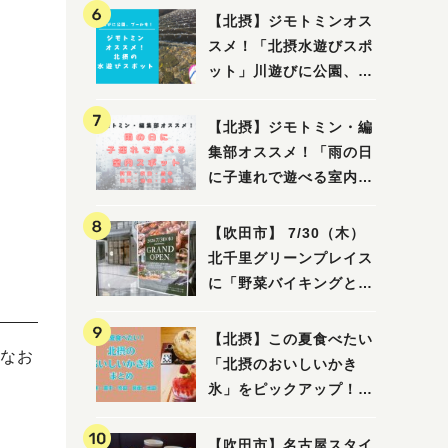
【北摂】ジモトミンオス
スメ！「北摂水遊びスポ
ット」川遊びに公園、プ
ールも！（豊中・箕面・
吹田・茨木・高槻）
【北摂】ジモトミン・編
集部オススメ！「雨の日
に子連れで遊べる室内ス
ポット」まとめ（高槻・
箕面・吹田・豊中・茨
【吹田市】 7/30（木）
木・池田）
北千里グリーンプレイス
に「野菜バイキングと飲
茶 Lei can ting 北千
里店」がオープン予定！
【北摂】この夏食べたい
なお
「北摂のおいしいかき
氷」をピックアップ！
（茨木・豊中・吹田・箕
面・池田）
【吹田市】名古屋スタイ