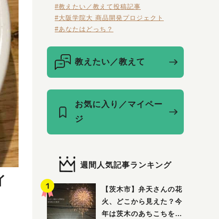
#教えたい／教えて投稿記事
#大阪学院大 商品開発プロジェクト
#あなたはどっち？
教えたい／教えて
お気に入り／マイペー
ジ
週間人気記事ランキング
イ
【茨木市】弁天さんの花
火、どこから見えた？今
年は茨木のあちこちを巡