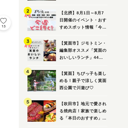
ってみました！
【北摂】8月1日～8月7
日開催のイベント・おす
13
すめスポット情報「今週
どこいく？」（豊中・箕
面・吹田・池田・茨木・
【箕面市】ジモトミン・
高槻）
編集部オススメ「箕面の
おいしいランチ」44
選 〜おしゃれな人気店
から穴場まで！〜
【箕面】ちびっ子も楽し
める！親子で涼しく箕面
西公園で川遊び♡
【吹田市】地元で愛され
る焼肉店！家族で楽しめ
る「本日のおすすめ」で
大満足の焼肉時間