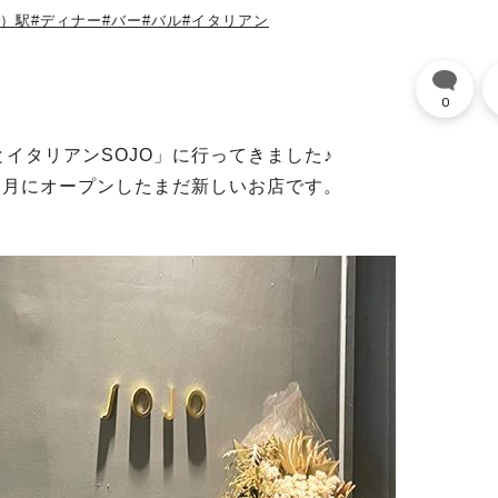
ル）駅
#ディナー
#バー
#バル
#イタリアン
0
イタリアンSOJO」に行ってきました♪
５月にオープンしたまだ新しいお店です。