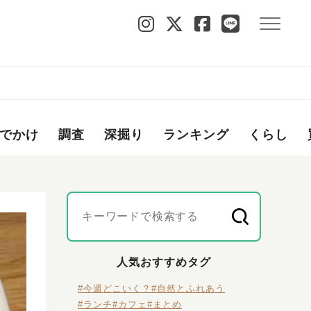
でかけ
調査
深掘り
ランキング
くらし
人気おすすめタグ
#今週どこいく？
#自然とふれあう
#ランチ
#カフェ
#まとめ