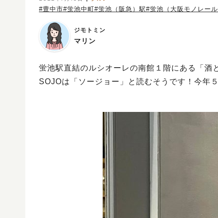
#豊中市
#蛍池中町
#蛍池（阪急）駅
#蛍池（大阪モノレー
ジモトミン
マリン
蛍池駅直結のルシオーレの南館１階にある「酒と
SOJOは「ソージョー」と読むそうです！今年