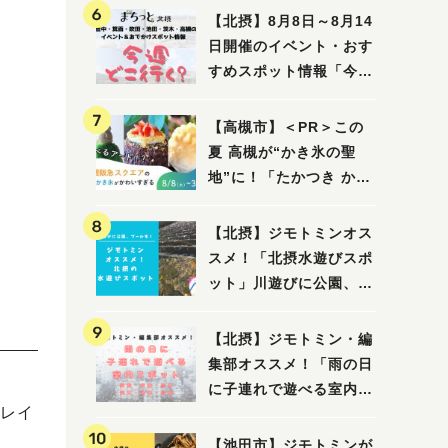
【北摂】8月8日～8月14
日開催のイベント・おす
すめスポット情報「今週
どこいく？」（豊中・箕
面・吹田・池田・茨木・
【高槻市】＜PR＞この
高槻）
夏 高槻が“かき氷の聖
地”に！「たかつき かき
氷スクエア2026」 8月
8日（土）～31日（月）
【北摂】ジモトミンオス
スメ！「北摂水遊びスポ
ット」川遊びに公園、プ
ールも！（豊中・箕面・
吹田・茨木・高槻）
【北摂】ジモトミン・編
集部オススメ！「雨の日
に子連れで遊べる室内ス
レイ
ポット」まとめ（高槻・
箕面・吹田・豊中・茨
【池田市】ジモトミンが