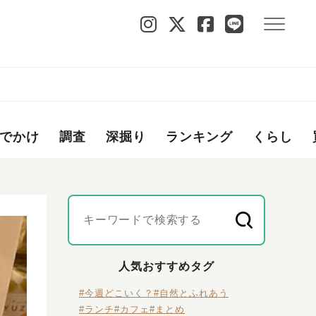
でかけ
調査
深掘り
ランキング
くらし
人気おすすめタグ
#今週どこいく？
#自然とふれあう
#ランチ
#カフェ
#まとめ