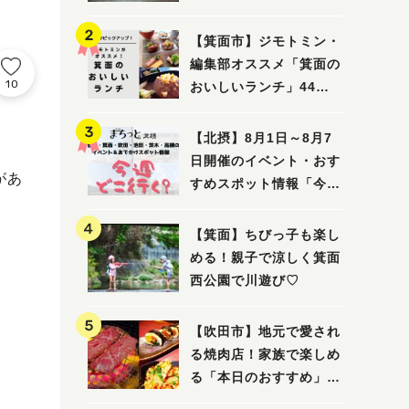
ってみました！
【箕面市】ジモトミン・
編集部オススメ「箕面の
10
おいしいランチ」44
選 〜おしゃれな人気店
から穴場まで！〜
【北摂】8月1日～8月7
日開催のイベント・おす
があ
すめスポット情報「今週
どこいく？」（豊中・箕
面・吹田・池田・茨木・
【箕面】ちびっ子も楽し
高槻）
める！親子で涼しく箕面
西公園で川遊び♡
【吹田市】地元で愛され
る焼肉店！家族で楽しめ
る「本日のおすすめ」で
大満足の焼肉時間