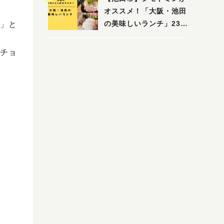
木・池田）
オススメ！「大阪・池田
の美味しいランチ」23
」と
選
チョ