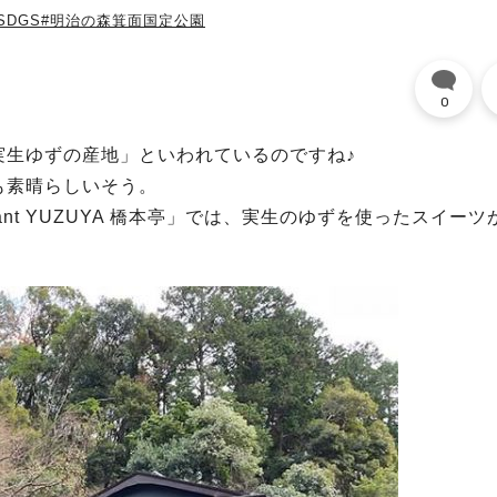
SDGS
#明治の森箕面国定公園
0
実生ゆずの産地」といわれているのですね♪
も素晴らしいそう。
égant YUZUYA 橋本亭」では、実生のゆずを使ったスイーツ