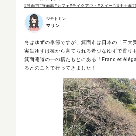
#箕面市
#箕面駅
#カフェ
#テイクアウト
#スイーツ
#手土産
#
ジモトミン
マリン
冬はゆずの季節ですが、箕面市は日本の「三大
実生ゆずは種から育てられる希少なゆずで香り
箕面滝道の一の橋たもとにある「Franc et él
るとのことで行ってきました！