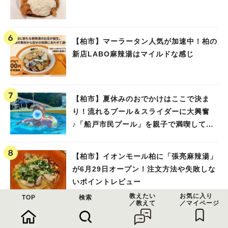
【柏市】マーラータン人気が加速中！柏の
新店LABO麻辣湯はマイルドな感じ
【柏市】夏休みのおでかけはここで決ま
り！流れるプール＆スライダーに大興奮
♪「船戸市民プール」を親子で満喫してき
ました！
【柏市】イオンモール柏に「張亮麻辣湯」
が6月29日オープン！注文方法や失敗しな
いポイントレビュー
教えたい
お気に入り
TOP
検索
／教えて
／マイページ
【流山市】吹き抜けのある広々とした店内
に種類豊富なパン♡≪サフラン丘の上店≫