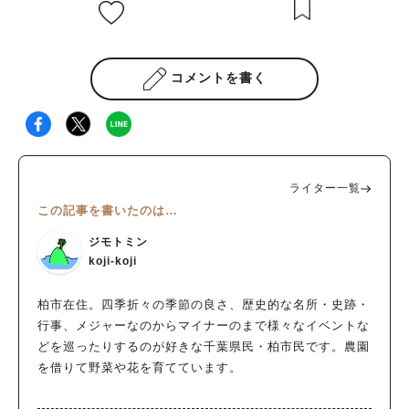
コメントを書く
人気のキーワード
ライター一覧
#ラーメン
#ショッピング
#カフェ
#スイーツ
#パン
#カレー
#柏駅
この記事を書いたのは…
#イベント
#公園
#教えたい／教えて投稿記事
ジモトミン
#教えたい/こんなの見つけた
koji-koji
柏市在住。四季折々の季節の良さ、歴史的な名所・史跡・
行事、メジャーなのからマイナーのまで様々なイベントな
どを巡ったりするのが好きな千葉県民・柏市民です。農園
を借りて野菜や花を育てています。