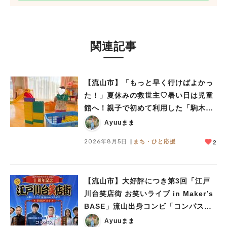
関連記事
【流山市】「もっと早く行けばよかっ
た！」夏休みの救世主♡暑い日は児童
館へ！親子で初めて利用した「駒木台
児童館」レポート
Ayuuまま
2026年8月5日
まち・ひと応援
2
【流山市】大好評につき第3回「江戸
川台笑店街 お笑いライブ in Maker’s
BASE」流山出身コンビ「コンパス」
も登場！8/23（日）
Ayuuまま