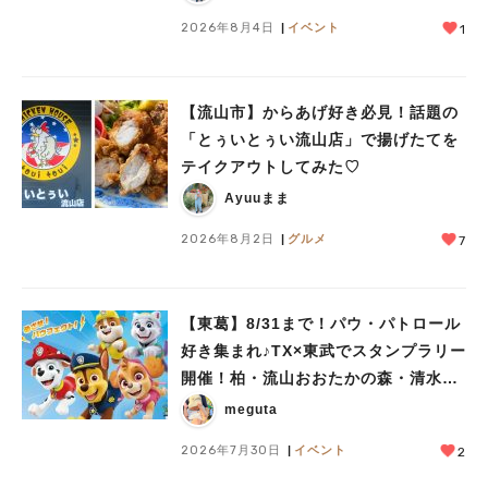
2026年8月4日
イベント
1
【流山市】からあげ好き必見！話題の
「とぅいとぅい流山店」で揚げたてを
テイクアウトしてみた♡
Ayuuまま
2026年8月2日
グルメ
7
【東葛】8/31まで！パウ・パトロール
好き集まれ♪TX×東武でスタンプラリー
開催！柏・流山おおたかの森・清水公
園など10駅を巡ろう
meguta
2026年7月30日
イベント
2