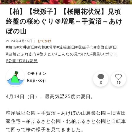
【柏】【我孫子】【桜開花状況】見頃
終盤の桜めぐり＠増尾～手賀沼～あけ
ぼの山
2024年4月16日
おでかけ
#柏市
#大井新田
#布施
#増尾
#箕輪新田
#我孫子市
#高野山新田
#自然とふれあう
#教えたい/こんなの見つけた
#撮影スポット
#公園
#桜
#お花見
ジモトミン
koji-koji
0
19
4月14日（日）、最高気温25度の夏日。
増尾城址公園～手賀沼～あけぼの山農業公園～旧吉田
家住宅～柏ふるさと公園・北柏ふるさと公園と自転車
で回って桜の様子を見てきました。