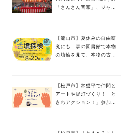
「さんさん音頭」、ジャ
ズ、キッチンカーも！「小
金宿まつり」8/28-30開催！
【流山市】夏休みの自由研
究にも！森の図書館で本物
の埴輪を見て、本物の古墳
を探検しよう♪
【松戸市】常盤平で仲間と
アートや提灯づくり！「と
きわアクション！」参加者
募集中！8/2(日),22(土),23
(日)開催！