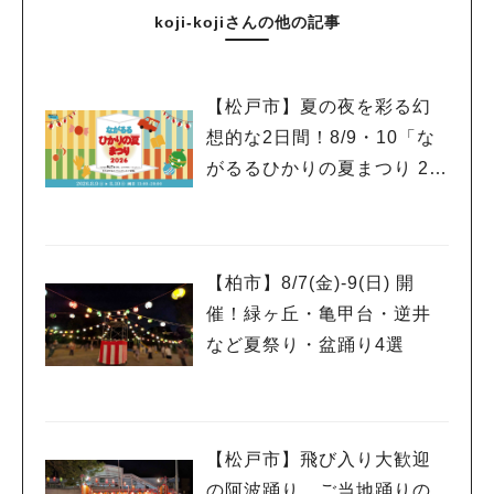
koji-kojiさんの他の記事
【松戸市】夏の夜を彩る幻
想的な2日間！8/9・10「な
がるるひかりの夏まつり 20
26」が開催！子どもが喜ぶ
ワークショップや限定ヒー
ローショーも
【柏市】8/7(金)‐9(日) 開
催！緑ヶ丘・亀甲台・逆井
など夏祭り・盆踊り4選
【松戸市】飛び入り大歓迎
の阿波踊り、ご当地踊りの