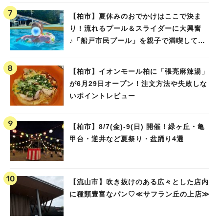
【柏市】夏休みのおでかけはここで決ま
り！流れるプール＆スライダーに大興奮
♪「船戸市民プール」を親子で満喫してき
ました！
【柏市】イオンモール柏に「張亮麻辣湯」
が6月29日オープン！注文方法や失敗しな
いポイントレビュー
【柏市】8/7(金)‐9(日) 開催！緑ヶ丘・亀
甲台・逆井など夏祭り・盆踊り4選
【流山市】吹き抜けのある広々とした店内
に種類豊富なパン♡≪サフラン丘の上店≫