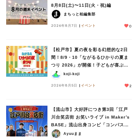
8月8日(土)〜11日(火・祝)編
まちっと柏編集部
2026年8月7日
イベント
0
【松戸市】夏の夜を彩る幻想的な2日
間！8/9・10「ながるるひかりの夏ま
つり 2026」が開催！子どもが喜ぶワ
ークショップや限定ヒーローショーも
koji-koji
2026年8月5日
イベント
2
【流山市】大好評につき第3回「江戸
川台笑店街 お笑いライブ in Maker’s
BASE」流山出身コンビ「コンパス」
も登場！8/23（日）
Ayuuまま