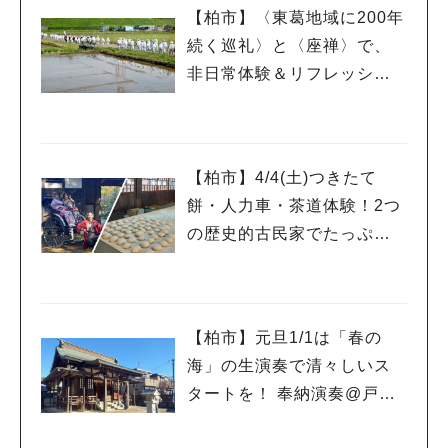
【柏市】〈東葛地域に200年
続く巡礼〉と〈座禅〉で、
非日常体験＆リフレッシ
ュ！
【柏市】4/4(土)つきたて
餅・人力車・茶道体験！2つ
の歴史的古民家でたっぷり
和体験を！
【柏市】元旦1/1は「春の
海」の生演奏で清々しいス
タートを！ 奉納演奏@戸張
香取神社