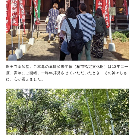
医王寺薬師堂。ご本尊の薬師如来坐像（柏市指定文化財）は12年に一
度、寅年にご開帳。一昨年拝見させていただいたとき、その神々しさ
に、心が震えました。