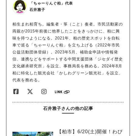
「ちゃーりんぐ柏」代表
石井雅子
柏生まれ柏育ち。編集者・箏（こと）奏者。市民活動家の
両親が2015年前後に他界したことをきっかけに、柏に興
味を持つようになる。2021年、柏の歴史スポットを自転
車で巡る「ちゃーりんぐ柏」を立ち上げる（2022年市民
公益活動団体登録）。2023年5月、補助金申請や情報発
信、連携などをサポートする中間支援団体「ジセダイ歴史
文化継承研究所」を設立、事務局長を務める。2024年8月
柏に特化した観光会社「かしわグリーン観光社」を設立、
代表を務める。
石井雅子さんの他の記事
【柏市】6/20(土)開催！わぴ