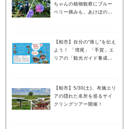
ちゃんの植物観察にブルー
ベリー摘みも。あけぼの山
農業公園と周辺をめぐるツ
アー
【柏市】自分の“推し”を伝え
よう！ 「増尾」「手賀」エ
人気のキーワード
リアの「観光ガイド養成講
#ラーメン
#ショッピング
#カフェ
#スイーツ
#パン
#カレー
#柏駅
座」受講生募集！
#イベント
#公園
#教えたい／教えて投稿記事
#教えたい/こんなの見つけた
【柏市】5/30(土)、布施エリ
アの隠れた名所を巡るサイ
クリングツアー開催！