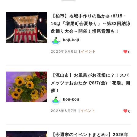
【柏市】地域手作りの温かさ♪8/15・
16は「増尾町会夏祭り」～第33回納涼
盆踊り大会～開催！増尾音頭も！
koji-koji
2026年8月8日
イベント
0
【流山市】お風呂がお花畑に？！スパ
メッツァおおたかで8/7(金)「花湯」開
催！
koji-koji
2026年8月7日
イベント
0
【今週末のイベントまとめ♪】2026年