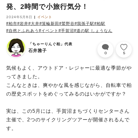
発、2時間で小旅行気分！
2024年5月8日
イベント
#柏市
#岩井
#大井
#箕輪新田
#鷲野谷
#我孫子駅
#柏駅
#自然とふれあう
#イベント
#手賀沼
#道の駅 しょうなん
「ちゃーりんぐ柏」代表
石井雅子
0
5
気候もよく、アウトドア・レジャーに最適な季節がや
ってきました。
こんなときは、爽やかな風を感じながら、自転車で柏
の歴史スポットをめぐってみるのはいかがですか？
実は、この5月には、手賀沼まちづくりセンターさん
主催で、2つのサイクリングツアーが開催されるんで
す。