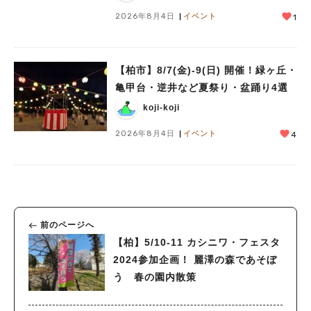
2026年8月4日
イベント
1
【柏市】8/7(金)‐9(日) 開催！緑ヶ丘・
亀甲台・逆井など夏祭り・盆踊り4選
koji-koji
2026年8月4日
イベント
4
前のページへ
【柏】5/10-11 カシニワ・フェスタ
2024参加企画！ 麗澤の森であそぼ
う 春の園内散策