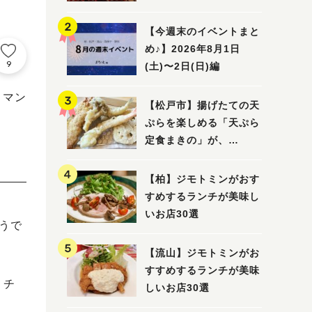
5選
【今週末のイベントまと
め♪】2026年8月1日
9
(土)〜2日(日)編
 マン
【松戸市】揚げたての天
ぷらを楽しめる「天ぷら
定食まきの」が、
7/31（金）オープン
【柏】ジモトミンがおす
すめするランチが美味し
いお店30選
うで
【流山】ジモトミンがお
すすめするランチが美味
 チ
しいお店30選