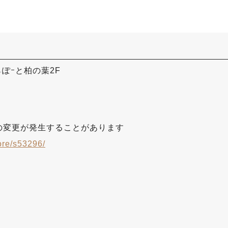
らぽｰと柏の葉2F
。
の変更が発生することがあります
ore/s53296/