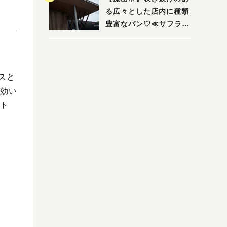
る広々とした店内に種類
豊富なパン♡≪サフラン
丘の上店≫
スと
効い
ト