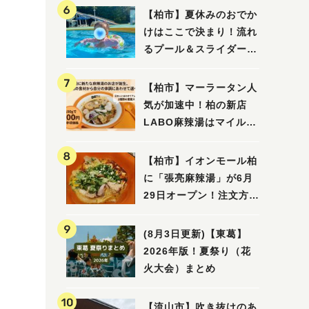
【柏市】夏休みのおでか
けはここで決まり！流れ
るプール＆スライダーに
大興奮♪「船戸市民プー
ル」を親子で満喫してき
【柏市】マーラータン人
ました！
気が加速中！柏の新店
LABO麻辣湯はマイルド
な感じ
【柏市】イオンモール柏
に「張亮麻辣湯」が6月
29日オープン！注文方法
や失敗しないポイントレ
ビュー
(8月3日更新)【東葛】
2026年版！夏祭り（花
火大会）まとめ
【流山市】吹き抜けのあ