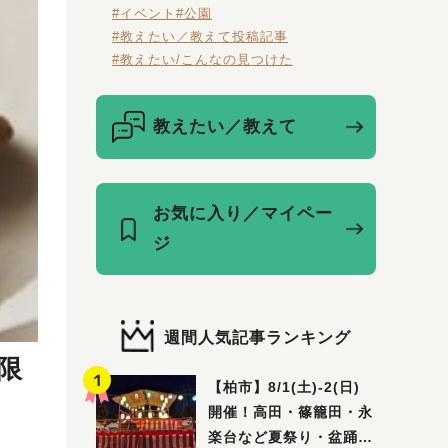
#イベント
#公園
#教えたい／教えて投稿記事
#教えたい/こんなの見つけた
教えたい／教えて
お気に入り／マイペー
ジ
週間人気記事ランキング
限
【柏市】8/1(土)‐2(日)
開催！高田・篠籠田・永
楽台など夏祭り・盆踊り