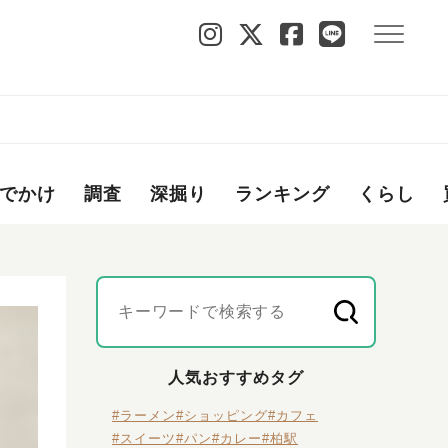
でかけ
調査
深掘り
ランキング
くらし
人気おすすめタグ
#ラーメン
#ショッピング
#カフェ
#スイーツ
#パン
#カレー
#柏駅