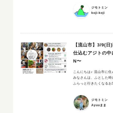
ジモトミン
koji-koji
【流山市】3/9(日)
仕込むアジトの中
N〜
こんにちは♪ 流山市に住ん
みなさんは、ふとした時に行
ふらっと行きたくなるお
たので商店街をのんびりお散歩し
第2回目の開催！ 流山家守舎さんが主催する 【江戸川台MAKE’s BASE vol.2 】の開催が遂に！決
ジモトミン
定〜 待ちに待った開催に
Ayuuまま
くさん！ 当日の詳細を