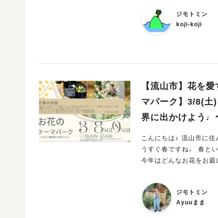
ジモトミン
koji-koji
【流山市】花を愛
マパーク】3/8(
界に出かけよう♩
こんにちは♪ 流山市に住ん
うすぐ春ですね♩ 春と
今年はどんなお花をお庭
花たちを楽しみに待ち焦がれる愛し
ろがときめき 「どんな
ジモトミン
い！ココでしか体験でき
Ayuuまま