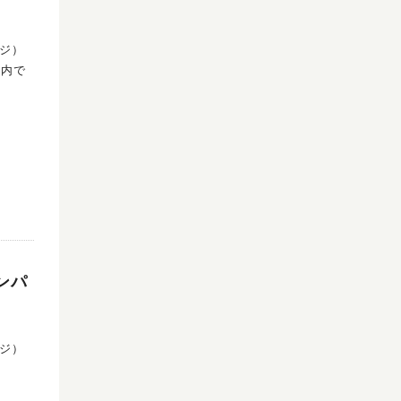
コジ）
ンパ
コジ）
。