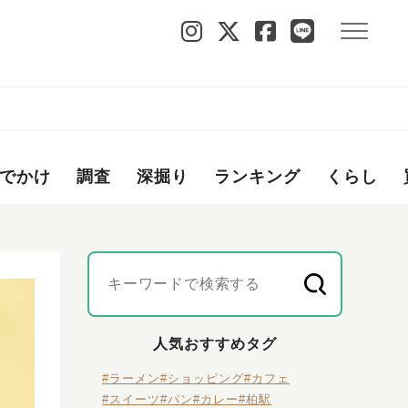
でかけ
調査
深掘り
ランキング
くらし
人気おすすめタグ
#ラーメン
#ショッピング
#カフェ
#スイーツ
#パン
#カレー
#柏駅