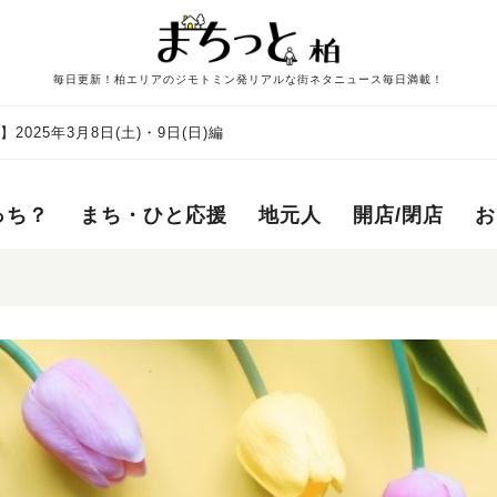
毎日更新！柏エリアのジモトミン発リアルな街ネタニュース毎日満載！
025年3月8日(土)・9日(日)編
っち？
まち・ひと応援
地元人
開店/閉店
お