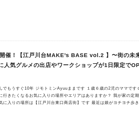
開催！【江戸川台MAKE’s BASE vol.2 】〜街の未
に人気グルメの出店やワークショップが1日限定でOP
でもうすぐ10年 ジモトミンAyuuままです １歳６歳の2児のママです☺︎
きたくなるお気に入りの場所やエリアはありますか？ 我が家の定期的に
気に入りの場所は【江戸川台東口商店街】です 最近は娘がヨチヨチ歩
たり、ランチを楽しんだりしています♩ 今回ご紹介するのは待望の
今からわくわく♩が止まりません(≧∀≦) 今回も魅力的な内容や企画が
ご紹介します