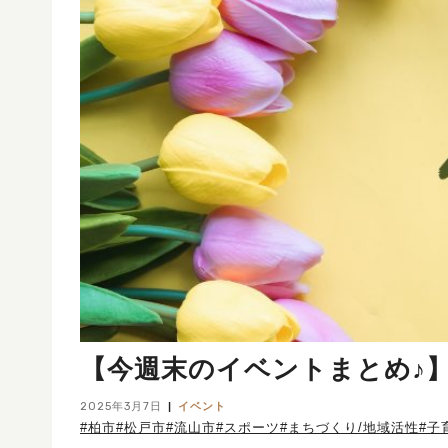
【今週末のイベントまとめ♪】20
2025年3月7日
イベント
#柏市
#松戸市
#流山市
#スポーツ
#まちづくり/地域活性
#子