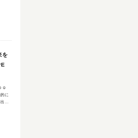
来を
E
☺︎
き出し
盛りだ