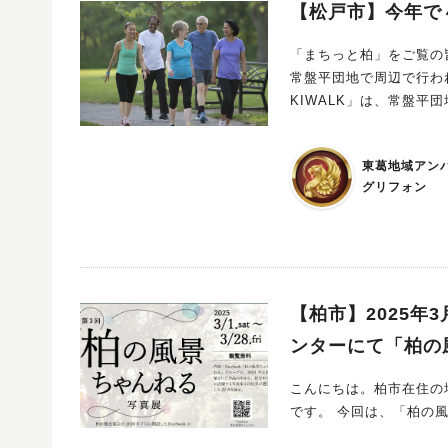
【松戸市】今年で
「まちっと柏」をご覧の皆様
常盤平団地で周辺で行われ
KIWALK」は、常盤平
で読み取りながら歩いて
る都市再生機構が連携して2023年から
東葛地域アン
OKI）を経て育まれた
グリフォン
いるといるのだとか。 チェックポイントの一つには、歩幅を計測して脚力の健康度を確認できるチェ
ックポイント（歩幅計測プロ
sの一環で力をいれてい
画をどうぞ。 柏でここまで大きなウオーキングイベントは聞かないですね。 チェックポイントは以下
の通り２ヶ所。 常盤平駅前近くのけやき通りの歩道に面して設置されたチェックポイント 望のひろば
に設置されたチェックポ
【柏市】2025年3
ない方はぜひ参加してみては
ンターにて「柏の
分集合） ※イベント終了
所 常盤平団地中央集会所
こんにちは。柏市在住の地
加できます（定員30名・
です。 今回は、「
央集会所（松戸市常盤平3