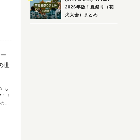
2026年版！夏祭り（花
火大会）まとめ
テー
の世
 も
節！！
りのお
にな
ます