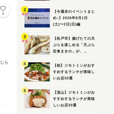
5選
【今週末のイベントまと
2
め♪】2026年8月1日
(土)〜2日(日)編
【松戸市】揚げたての天
ぷらを楽しめる「天ぷら
定食まきの」が、
7/31（金）オープン
じら
【柏】ジモトミンがおす
すめするランチが美味し
いお店30選
【流山】ジモトミンがお
すすめするランチが美味
しいお店30選