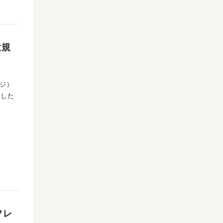
大規
コジ）
フレ