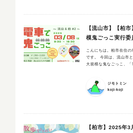
【流山市】【柏市】
模鬼ごっこ実行委
こんにちは。柏市在住の地
です。 今回は、流山市と柏市を跨（また）いで行われる、電車やバスなどの公共交通機関を利用した
大規模な鬼なごっこ、「
ジモトミン
koji-koji
【柏市】2025年