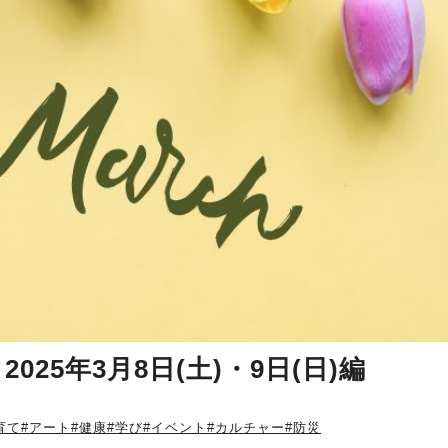
25年3月8日(土)・9日(日)編
育て
#アート
#健康
#学び
#イベント
#カルチャー
#防災