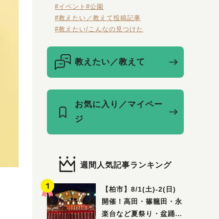
#イベント
#公園
#教えたい／教えて投稿記事
#教えたい/こんなの見つけた
教えたい／教えて
お気に入り／マイペー
ジ
週間人気記事ランキング
【柏市】8/1(土)‐2(日)
開催！高田・篠籠田・永
楽台など夏祭り・盆踊り