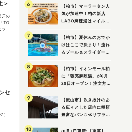
土＞
【柏市】マーラータン人
気が加速中！柏の新店
LABO麻辣湯はマイルド
「TO
な感じ
スマホ
所有す
【柏市】夏休みのおでか
けはここで決まり！流れ
られて
るプール＆スライダーに
大興奮♪「船戸市民プー
ル」を親子で満喫してき
【柏市】イオンモール柏
めた動
ました！
に「張亮麻辣湯」が6月
29日オープン！注文方法
で知ら
や失敗しないポイントレ
ョンセ
時50
ビュー
【流山市】吹き抜けのあ
集合場
る広々とした店内に種類
でも参
コジ）
豊富なパン♡≪サフラン
団地中
丘の上店≫
(8月7日更新)【東葛】