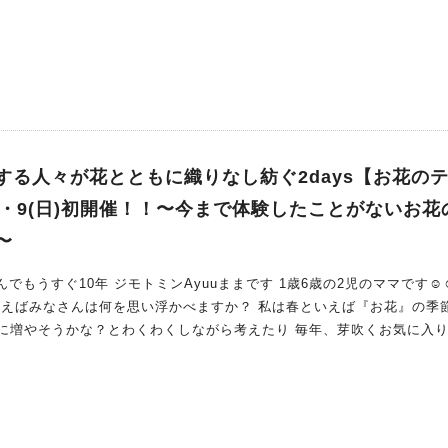
する人々が花とともに織りなし紡ぐ2days【お花の
土)・9(日)初開催！！〜今まで体験したことがないお花
〜
でもうすぐ10年 ジモトミンAyuuままです 1歳6歳の2児のママです☺︎☺︎
いえばみなさんは何を思い浮かべますか？ 私は春といえば『お花』の季
に増やそうかな？とわくわくしながら考えたり 毎年、芽吹くお気に入
い時間も春の醍醐味になっています 今回は開催を知った時、ここ
世界が目の前に広がるのだろう」とわくわく！が止まらなかった今まで
ない出逢えない魅力溢れるイベント【お花のテーマパーク】をご紹介し