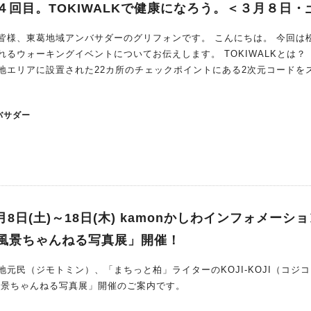
４回目。TOKIWALKで健康になろう。＜３月８日・
、東葛地域アンバサダーのグリフォンです。 こんにちは。 今回は松戸の
るウォーキングイベントについてお伝えします。 TOKIWALKとは？ 
団地エリアに設置された22カ所のチェックポイントにある2次元コードを
巡る健康プログラムで、松戸市、千葉大学予防医学センター、同団地を
運営しているそうです。 名称は、常盤平（TOKIWA）で時（T
バサダー
豊かな緑を感じながら、楽しく歩いて（WALK）ほしいという意味が込め
グラム）もありますので、体験してみるのもいいですね。 松戸市もSDG
ます。 どういったイベントなのか、過去のイベントの様子を簡単におさ
イント（歩幅計測プログラム） 開催概要は下記の通り。 松戸市民の方
月8日(土)～18日(木) kamonかしわインフォメーシ
いかがでしょう？ 開催日 2025年3月8日（土曜）10時から12時（9
風景ちゃんねる写真展」開催！
後、参加希望者を対象とした交流会を開催します（12時30分頃まで） 
（松戸市常盤平3丁目27の2） ※悪天候の場合は中止 参加対象 どなた
元民（ジモトミン）、「まちっと柏」ライターのKOJI-KOJI（コジ
先着順） 開催時間は10時～12時（9時50分集合）。集合場所は常盤平
柏の風景ちゃんねる写真展」開催のご案内です。
）。参加無料。定員は30人。 申し込みフォーム 申込フォーム