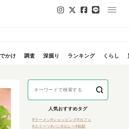
でかけ
調査
深掘り
ランキング
くらし
人気おすすめタグ
#ラーメン
#ショッピング
#カフェ
#スイーツ
#パン
#カレー
#柏駅