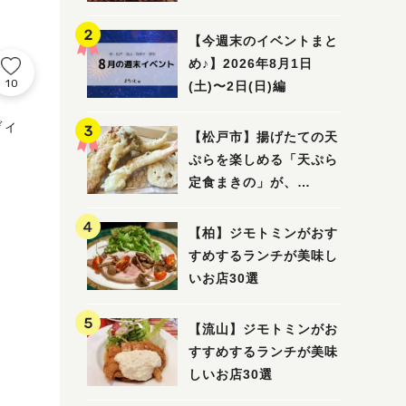
5選
【今週末のイベントまと
め♪】2026年8月1日
10
(土)〜2日(日)編
ディ
【松戸市】揚げたての天
ぷらを楽しめる「天ぷら
定食まきの」が、
7/31（金）オープン
【柏】ジモトミンがおす
すめするランチが美味し
いお店30選
【流山】ジモトミンがお
すすめするランチが美味
しいお店30選