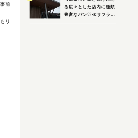
事前
る広々とした店内に種類
豊富なパン♡≪サフラン
もリ
丘の上店≫