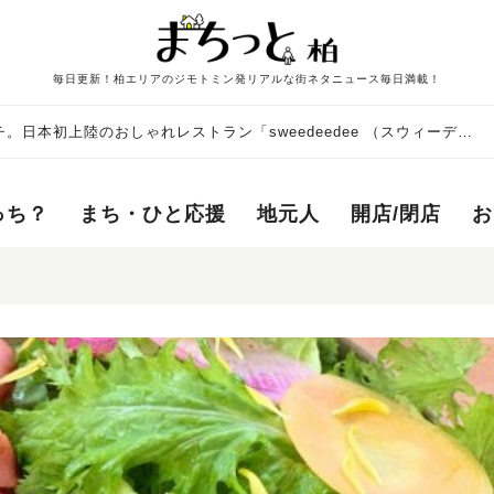
毎日更新！柏エリアのジモトミン発リアルな街ネタニュース毎日満載！
日本初上陸のおしゃれレストラン「sweedeedee （スウィーディ
っち？
まち・ひと応援
地元人
開店/閉店
お