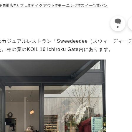
チ
#開店
#カフェ
#テイクアウト
#モーニング
#スイーツ
#パン
0
ジュアルレストラン「Sweedeedee（スウィーディー
のKOIL 16 Ichiroku Gate内にあります。