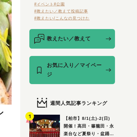
#イベント
#公園
#教えたい／教えて投稿記事
#教えたい/こんなの見つけた
教えたい／教えて
お気に入り／マイペー
ジ
週間人気記事ランキング
ン
【柏市】8/1(土)‐2(日)
開催！高田・篠籠田・永
楽台など夏祭り・盆踊り