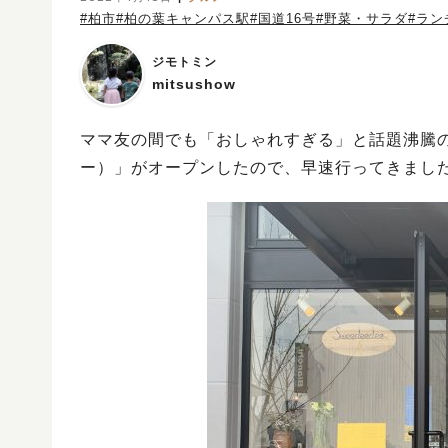
#柏市
#柏の葉キャンパス駅
#国道16号
#野菜・サラダ
#ラン
ジモトミン
mitsushow
ママ友の間でも「おしゃれすぎる」と話題沸騰のカ
ー）」がオープンしたので、早速行ってきました。柏の葉