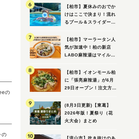
【柏市】夏休みのおでか
けはここで決まり！流れ
るプール＆スライダーに
大興奮♪「船戸市民プー
ル」を親子で満喫してき
【柏市】マーラータン人
ました！
気が加速中！柏の新店
LABO麻辣湯はマイルド
な感じ
【柏市】イオンモール柏
に「張亮麻辣湯」が6月
29日オープン！注文方法
eeの
や失敗しないポイントレ
ビュー
(8月3日更新)【東葛】
2026年版！夏祭り（花
火大会）まとめ
チの
【流山市】吹き抜けのあ