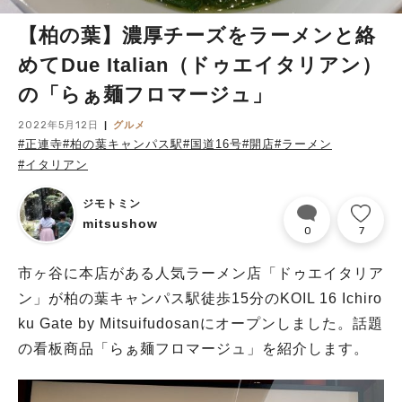
【柏の葉】濃厚チーズをラーメンと絡
めてDue Italian（ドゥエイタリアン）
の「らぁ麺フロマージュ」
2022年5月12日
グルメ
#正連寺
#柏の葉キャンパス駅
#国道16号
#開店
#ラーメン
#イタリアン
ジモトミン
mitsushow
0
7
市ヶ谷に本店がある人気ラーメン店「ドゥエイタリア
ン」が柏の葉キャンパス駅徒歩15分のKOIL 16 Ichiro
ku Gate by Mitsuifudosanにオープンしました。話題
の看板商品「らぁ麺フロマージュ」を紹介します。