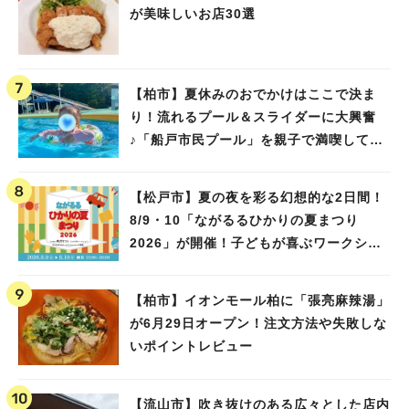
が美味しいお店30選
【柏市】夏休みのおでかけはここで決ま
り！流れるプール＆スライダーに大興奮
♪「船戸市民プール」を親子で満喫してき
ました！
【松戸市】夏の夜を彩る幻想的な2日間！
8/9・10「ながるるひかりの夏まつり
2026」が開催！子どもが喜ぶワークショ
ップや限定ヒーローショーも
【柏市】イオンモール柏に「張亮麻辣湯」
が6月29日オープン！注文方法や失敗しな
いポイントレビュー
【流山市】吹き抜けのある広々とした店内