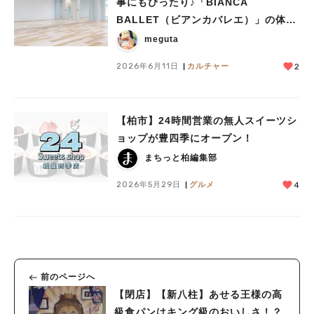
事にもぴったり♪「BIANCA
BALLET（ビアンカバレエ）」の体験
会が開催♪〈6/24,28〉
meguta
2026年6月11日
カルチャー
2
【柏市】24時間営業の無人スイーツシ
ョップが豊四季にオープン！
まちっと柏編集部
2026年5月29日
グルメ
4
前のページへ
【閉店】【新八柱】あせる王様の高
級食パンはキング級のおいしさ！？