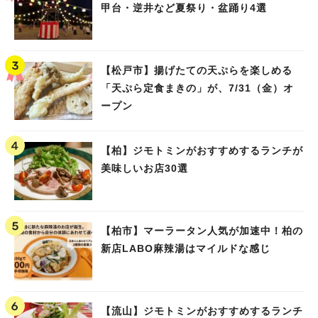
甲台・逆井など夏祭り・盆踊り4選
【松戸市】揚げたての天ぷらを楽しめる
「天ぷら定食まきの」が、7/31（金）オ
ープン
【柏】ジモトミンがおすすめするランチが
美味しいお店30選
【柏市】マーラータン人気が加速中！柏の
新店LABO麻辣湯はマイルドな感じ
【流山】ジモトミンがおすすめするランチ