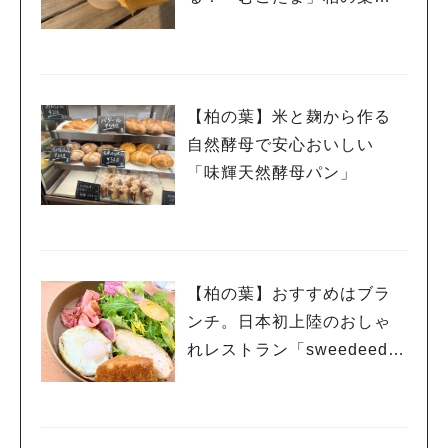
限定の焼きたてバウムもレ
ポート
【柏の葉】米と麹から作る
自然酵母で安心おいしい
「味輝天然酵母パン」
【柏の葉】おすすめはブラ
ンチ。日本初上陸のおしゃ
れレストラン「sweedeede
e （スウィーディーディ
ー）」がオープン