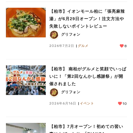
【柏市】イオンモール柏に「張亮麻辣
湯」が6月29日オープン！注文方法や
失敗しないポイントレビュー
グリフォン
2026年7月2日
グルメ
8
人気のキーワード
【柏市】 南柏がグルメと笑顔でいっぱ
#ラーメン
#ショッピング
#カフェ
#スイーツ
#パン
#カレー
#柏駅
いに！「第2回なんかし感謝祭」が開
#イベント
#公園
#教えたい／教えて投稿記事
催されました
#教えたい/こんなの見つけた
グリフォン
2026年6月16日
イベント
10
【柏市】7月オープン！初めての習い