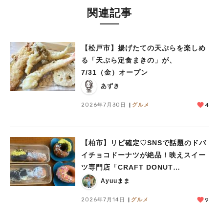
関連記事
【松戸市】揚げたての天ぷらを楽しめ
る「天ぷら定食まきの」が、
7/31（金）オープン
あずき
2026年7月30日
グルメ
4
【柏市】リピ確定♡SNSで話題のドバ
イチョコドーナツが絶品！映えスイー
ツ専門店「CRAFT DONUT
WORKS」がオープン
Ayuuまま
2026年7月14日
グルメ
9