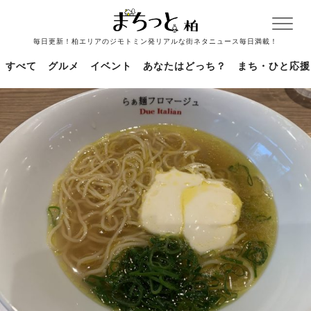
毎日更新！柏エリアのジモトミン発リアルな街ネタニュース毎日満載！
すべて
グルメ
イベント
あなたはどっち？
まち・ひと応援