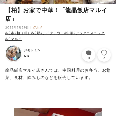
【柏】お家で中華！「龍晶飯店マルイ
店」
2022年7月29日
グルメ
#柏市
#柏（町）
#柏駅
#テイクアウト
#中華
#アジアエスニック
#柏マルイ
ジモトミン
NR
0
3
龍晶飯店マルイ店さんでは、中国料理のお弁当、お惣
菜、食材、飲みものなどを販売しています。