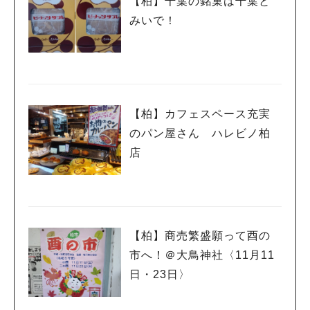
【柏】千葉の銘菓は千葉と
みいで！
【柏】カフェスペース充実
のパン屋さん ハレビノ柏
店
【柏】商売繁盛願って酉の
市へ！＠大鳥神社〈11月11
日・23日〉