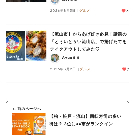
2026年8月3日
グルメ
3
【流山市】からあげ好き必見！話題の
「とぅいとぅい流山店」で揚げたてを
テイクアウトしてみた♡
Ayuuまま
2026年8月2日
グルメ
7
前のページへ
【柏・松戸・流山】回転寿司の多い
街は？ 3位に●●市がランクイン