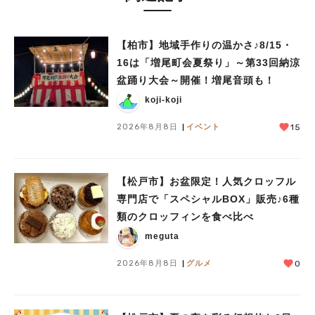
【柏市】地域手作りの温かさ♪8/15・
16は「増尾町会夏祭り」～第33回納涼
盆踊り大会～開催！増尾音頭も！
koji-koji
2026年8月8日
イベント
15
【松戸市】お盆限定！人気クロッフル
専門店で「スペシャルBOX」販売♪6種
類のクロッフィンを食べ比べ
meguta
人気のキーワード
2026年8月8日
グルメ
0
#ラーメン
#ショッピング
#カフェ
#スイーツ
#パン
#カレー
#柏駅
#イベント
#公園
#教えたい／教えて投稿記事
#教えたい/こんなの見つけた