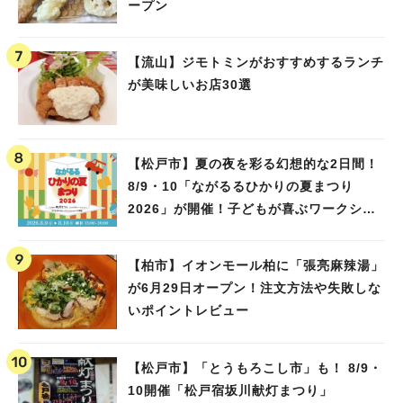
ープン
【流山】ジモトミンがおすすめするランチ
が美味しいお店30選
【松戸市】夏の夜を彩る幻想的な2日間！
8/9・10「ながるるひかりの夏まつり
2026」が開催！子どもが喜ぶワークショ
ップや限定ヒーローショーも
【柏市】イオンモール柏に「張亮麻辣湯」
が6月29日オープン！注文方法や失敗しな
いポイントレビュー
【松戸市】「とうもろこし市」も！ 8/9・
10開催「松戸宿坂川献灯まつり」