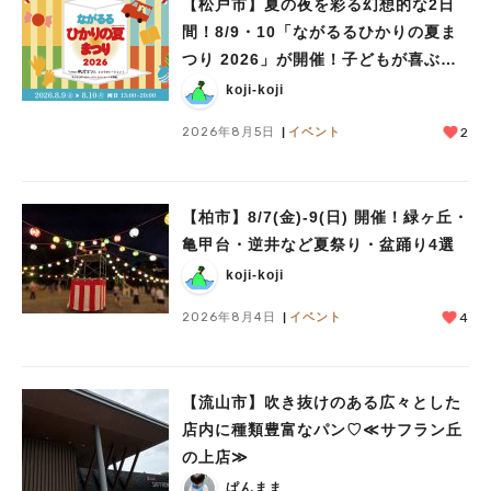
【松戸市】夏の夜を彩る幻想的な2日
間！8/9・10「ながるるひかりの夏ま
つり 2026」が開催！子どもが喜ぶワ
ークショップや限定ヒーローショーも
koji-koji
2026年8月5日
イベント
2
【柏市】8/7(金)‐9(日) 開催！緑ヶ丘・
亀甲台・逆井など夏祭り・盆踊り4選
koji-koji
2026年8月4日
イベント
4
【流山市】吹き抜けのある広々とした
店内に種類豊富なパン♡≪サフラン丘
の上店≫
ぱんまま