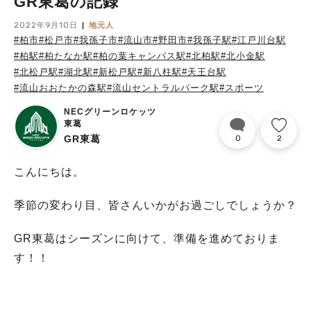
GR東葛の記録
2022年9月10日
地元人
#柏市
#松戸市
#我孫子市
#流山市
#野田市
#我孫子駅
#江戸川台駅
#柏駅
#柏たなか駅
#柏の葉キャンパス駅
#北柏駅
#北小金駅
#北松戸駅
#湖北駅
#新松戸駅
#新八柱駅
#天王台駅
#流山おおたかの森駅
#流山セントラルパーク駅
#スポーツ
NECグリーンロケッツ
東葛
GR東葛
0
2
こんにちは。
季節の変わり目、皆さんいかがお過ごしでしょうか？
GR東葛はシーズンに向けて、準備を進めておりま
す！！