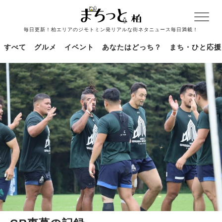
毎日更新！柏エリアのジモトミン発リアルな街ネタニュース毎日満載！
すべて
グルメ
イベント
あなたはどっち？
まち・ひと応援