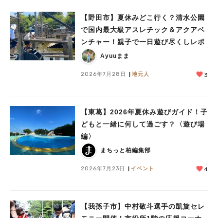
【野田市】夏休みどこ行く？清水公園
で国内最大級アスレチック＆アクアベ
ンチャー！親子で一日遊び尽くしレポ
Ayuuまま
2026年7月28日
地元人
3
【東葛】2026年夏休み遊びガイド！子
どもと一緒に何して過ごす？〈遊び場
編〉
まちっと柏編集部
2026年7月23日
イベント
4
人気のキーワード
#ラーメン
#ショッピング
#カフェ
#スイーツ
#パン
#カレー
#柏駅
#イベント
#公園
#教えたい／教えて投稿記事
【我孫子市】中村敬斗選手の凱旋セレ
#教えたい/こんなの見つけた