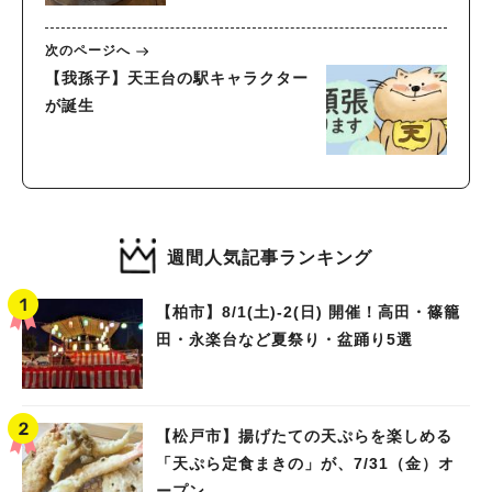
次のページへ
【我孫子】天王台の駅キャラクター
が誕生
週間人気記事ランキング
【柏市】8/1(土)‐2(日) 開催！高田・篠籠
田・永楽台など夏祭り・盆踊り5選
【松戸市】揚げたての天ぷらを楽しめる
「天ぷら定食まきの」が、7/31（金）オ
ープン