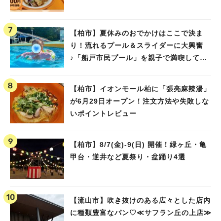
【柏市】夏休みのおでかけはここで決ま
り！流れるプール＆スライダーに大興奮
♪「船戸市民プール」を親子で満喫してき
ました！
【柏市】イオンモール柏に「張亮麻辣湯」
が6月29日オープン！注文方法や失敗しな
いポイントレビュー
【柏市】8/7(金)‐9(日) 開催！緑ヶ丘・亀
甲台・逆井など夏祭り・盆踊り4選
【流山市】吹き抜けのある広々とした店内
に種類豊富なパン♡≪サフラン丘の上店≫