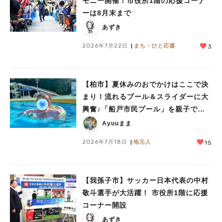
モニー開催！市役所1階の応援コーナ
ーは8月末まで
あずき
2026年7月22日
まち・ひと応援
3
【柏市】夏休みのおでかけはここで決
まり！流れるプール＆スライダーに大
興奮♪「船戸市民プール」を親子で満
喫してきました！
Ayuuまま
2026年7月18日
地元人
15
【我孫子市】サッカー日本代表の中村
敬斗選手が大活躍！ 市役所1階に応援
コーナー開設
あずき