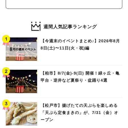
週間人気記事ランキング
【今週末のイベントまとめ♪】2026年8月
8日(土)〜11日(火・祝)編
【柏市】8/7(金)‐9(日) 開催！緑ヶ丘・亀
甲台・逆井など夏祭り・盆踊り4選
【松戸市】揚げたての天ぷらを楽しめる
「天ぷら定食まきの」が、7/31（金）オ
ープン