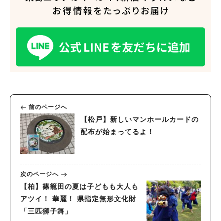
前のページへ
【松戸】新しいマンホールカードの
配布が始まってるよ！
人気のキーワード
#ラーメン
#ショッピング
#カフェ
#スイーツ
#パン
#カレー
#柏駅
次のページへ
#イベント
#公園
#教えたい／教えて投稿記事
【柏】篠籠田の夏は子どもも大人も
#教えたい/こんなの見つけた
アツイ！ 華麗！ 県指定無形文化財
「三匹獅子舞」