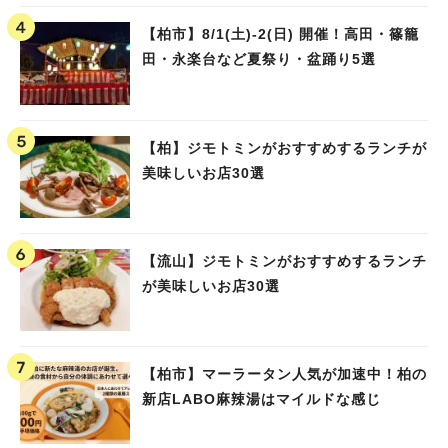
【柏市】8/1(土)‐2(日) 開催！高田・篠籠
田・永楽台など夏祭り・盆踊り5選
【柏】ジモトミンがおすすめするランチが
美味しいお店30選
【流山】ジモトミンがおすすめするランチ
が美味しいお店30選
【柏市】マーラータン人気が加速中！柏の
新店LABO麻辣湯はマイルドな感じ