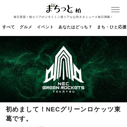
毎日更新！柏エリアのジモトミン発リアルな街ネタニュース毎日満載！
すべて
グルメ
イベント
あなたはどっち？
まち・ひと応援
初めまして！NECグリーンロケッツ東
葛です。