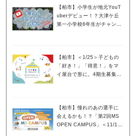
【柏市】小学生が地元YouT
uberデビュー！？大津ケ丘
第一小学校6年生がチャンネ
ルを開設
【柏市】＜1/25＞子どもの
「好き！」「得意！」をマ
イ屋台で形に。4期生募集の
ワークショップ＆説明会開
催！
【柏市】憧れのあの選手に
会えるかも！？「第2回MS
OPEN CAMPUS」＜11/17
(日)＞開催！