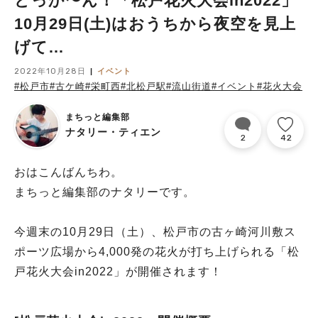
どっか〜ん！「松戸花火大会in2022」
10月29日(土)はおうちから夜空を見上
げて…
2022年10月28日
イベント
#松戸市
#古ケ崎
#栄町西
#北松戸駅
#流山街道
#イベント
#花火大会
まちっと編集部
ナタリー・ティエン
2
42
おはこんばんちわ。
まちっと編集部のナタリーです。
今週末の10月29日（土）、松戸市の古ヶ崎河川敷ス
ポーツ広場から4,000発の花火が打ち上げられる「松
戸花火大会in2022」が開催されます！