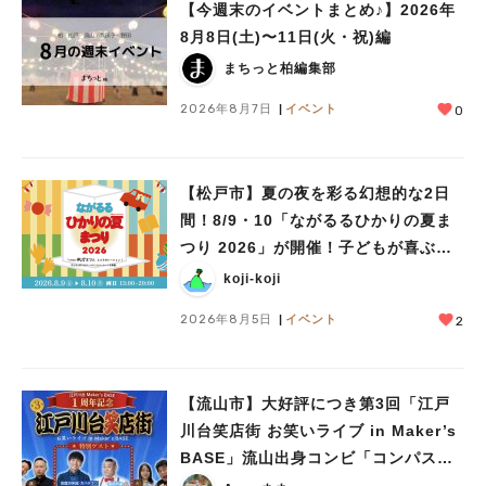
【今週末のイベントまとめ♪】2026年
8月8日(土)〜11日(火・祝)編
まちっと柏編集部
2026年8月7日
イベント
0
【松戸市】夏の夜を彩る幻想的な2日
間！8/9・10「ながるるひかりの夏ま
つり 2026」が開催！子どもが喜ぶワ
ークショップや限定ヒーローショーも
koji-koji
2026年8月5日
イベント
2
【流山市】大好評につき第3回「江戸
川台笑店街 お笑いライブ in Maker’s
BASE」流山出身コンビ「コンパス」
人気のキーワード
も登場！8/23（日）