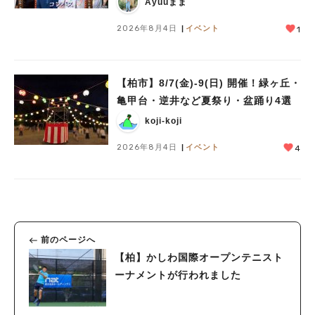
Ayuuまま
#ラーメン
#ショッピング
#カフェ
#スイーツ
#パン
#カレー
#柏駅
2026年8月4日
イベント
1
#イベント
#公園
#教えたい／教えて投稿記事
#教えたい/こんなの見つけた
【柏市】8/7(金)‐9(日) 開催！緑ヶ丘・
亀甲台・逆井など夏祭り・盆踊り4選
koji-koji
2026年8月4日
イベント
4
前のページへ
【柏】かしわ国際オープンテニスト
ーナメントが行われました