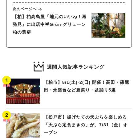
次のページへ
【柏】柏高島屋「地元のいいね！再
発見」に出店中🌟Grün グリューン
柏の葉🍃
週間人気記事ランキング
【柏市】8/1(土)‐2(日) 開催！高田・篠籠
田・永楽台など夏祭り・盆踊り5選
【松戸市】揚げたての天ぷらを楽しめる
「天ぷら定食まきの」が、7/31（金）オ
ープン