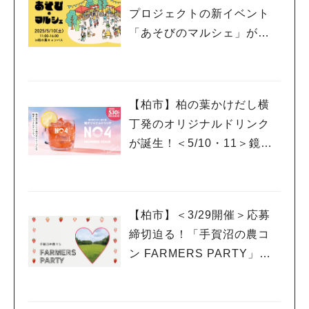
プロジェクトの新イベント
「あそびのマルシェ」が登
場！
【柏市】柏の葉かけだし横
丁発のオリジナルドリンク
が誕生！＜5/10・11＞鏡開
きイベントも開催！
【柏市】＜3/29開催＞応募
締切迫る！「手賀沼の農コ
ン FARMERS PARTY」に
参加希望の女性を募集中