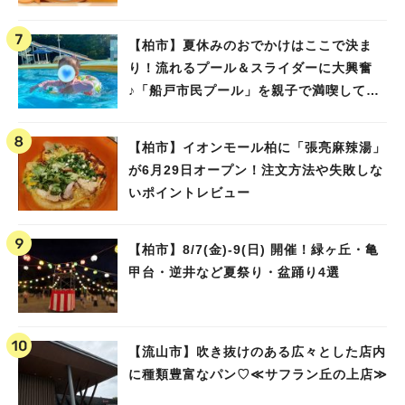
【柏市】夏休みのおでかけはここで決ま
り！流れるプール＆スライダーに大興奮
♪「船戸市民プール」を親子で満喫してき
ました！
【柏市】イオンモール柏に「張亮麻辣湯」
が6月29日オープン！注文方法や失敗しな
いポイントレビュー
【柏市】8/7(金)‐9(日) 開催！緑ヶ丘・亀
甲台・逆井など夏祭り・盆踊り4選
【流山市】吹き抜けのある広々とした店内
に種類豊富なパン♡≪サフラン丘の上店≫