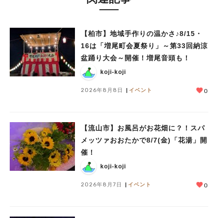
【柏市】地域手作りの温かさ♪8/15・
16は「増尾町会夏祭り」～第33回納涼
盆踊り大会～開催！増尾音頭も！
koji-koji
2026年8月8日
イベント
0
【流山市】お風呂がお花畑に？！スパ
メッツァおおたかで8/7(金)「花湯」開
催！
koji-koji
2026年8月7日
イベント
0