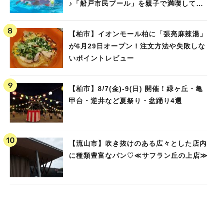
♪「船戸市民プール」を親子で満喫してき
ました！
【柏市】イオンモール柏に「張亮麻辣湯」
が6月29日オープン！注文方法や失敗しな
いポイントレビュー
【柏市】8/7(金)‐9(日) 開催！緑ヶ丘・亀
甲台・逆井など夏祭り・盆踊り4選
【流山市】吹き抜けのある広々とした店内
に種類豊富なパン♡≪サフラン丘の上店≫