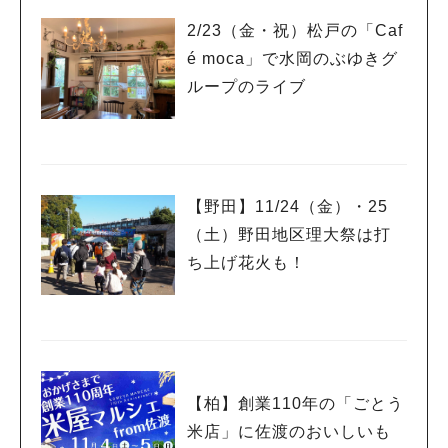
2/23（金・祝）松戸の「Caf
é moca」で水岡のぶゆきグ
ループのライブ
【野田】11/24（金）・25
（土）野田地区理大祭は打
ち上げ花火も！
【柏】創業110年の「ごとう
米店」に佐渡のおいしいも