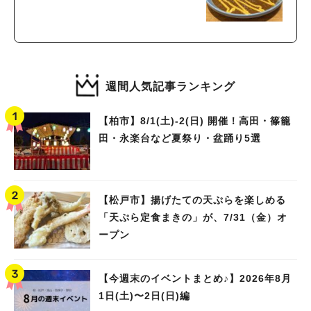
週間人気記事ランキング
【柏市】8/1(土)‐2(日) 開催！高田・篠籠
田・永楽台など夏祭り・盆踊り5選
【松戸市】揚げたての天ぷらを楽しめる
「天ぷら定食まきの」が、7/31（金）オ
ープン
【今週末のイベントまとめ♪】2026年8月
1日(土)〜2日(日)編