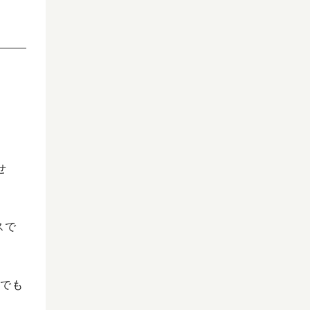
せ
スで
でも