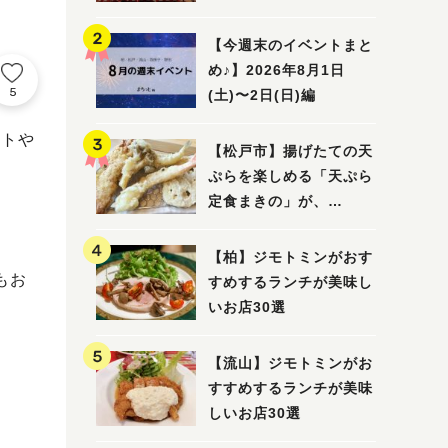
5選
【今週末のイベントまと
め♪】2026年8月1日
5
(土)〜2日(日)編
ントや
【松戸市】揚げたての天
ぷらを楽しめる「天ぷら
定食まきの」が、
7/31（金）オープン
【柏】ジモトミンがおす
もお
すめするランチが美味し
いお店30選
【流山】ジモトミンがお
すすめするランチが美味
しいお店30選