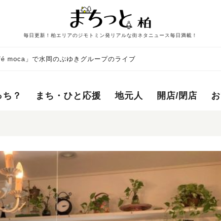
毎日更新！柏エリアのジモトミン発リアルな街ネタニュース毎日満載！
afé moca」で水岡のぶゆきグループのライブ
っち？
まち・ひと応援
地元人
開店/閉店
お