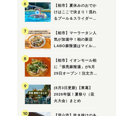
【柏市】夏休みのおでか
けはここで決まり！流れ
るプール＆スライダーに
大興奮♪「船戸市民プー
ル」を親子で満喫してき
【柏市】マーラータン人
ました！
気が加速中！柏の新店
LABO麻辣湯はマイルド
な感じ
【柏市】イオンモール柏
に「張亮麻辣湯」が6月
29日オープン！注文方法
や失敗しないポイントレ
ビュー
(8月3日更新)【東葛】
2026年版！夏祭り（花
火大会）まとめ
【流山市】吹き抜けのあ