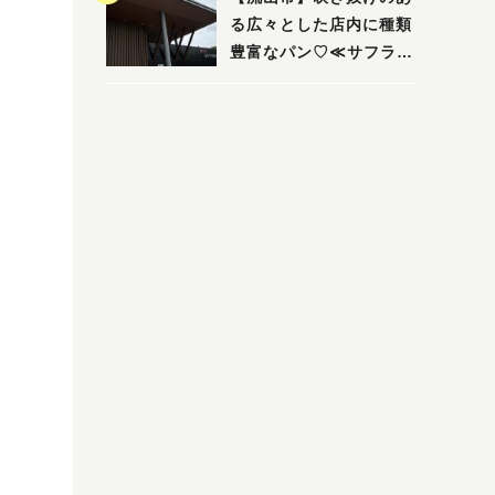
る広々とした店内に種類
豊富なパン♡≪サフラン
丘の上店≫