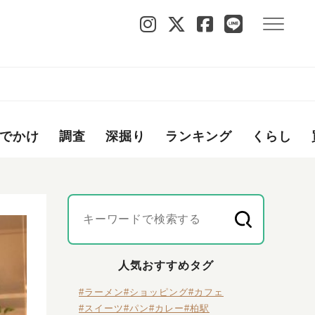
でかけ
調査
深掘り
ランキング
くらし
人気おすすめタグ
#ラーメン
#ショッピング
#カフェ
#スイーツ
#パン
#カレー
#柏駅