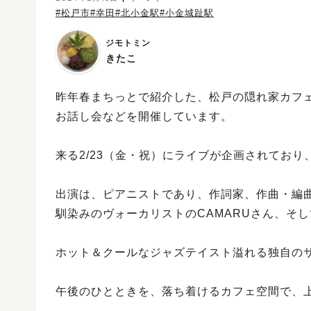
#松戸市
#幸田
#北小金駅
#小金城趾駅
ジモトミン
きたこ
昨年春まちっとで紹介した、松戸の隠れ家カフ
お話し会などを開催しています。
来る2/23（金・祝）にライブが企画されてお
出演は、ピアニストであり、作詞家、作曲・編
馴染みのヴォーカリストのCAMARUさん、そ
ホット＆クールなジャズテイスト溢れる独自の
午後のひとときを、落ち着けるカフェ空間で、