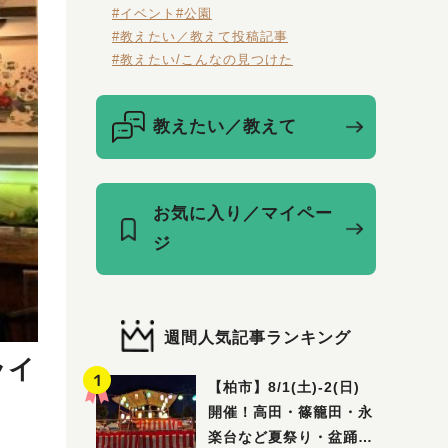
#イベント
#公園
#教えたい／教えて投稿記事
#教えたい/こんなの見つけた
教えたい／教えて
お気に入り／マイペー
ジ
週間人気記事ランキング
ライ
【柏市】8/1(土)‐2(日)
開催！高田・篠籠田・永
楽台など夏祭り・盆踊り