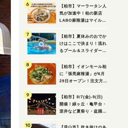
【柏市】マーラータン人
気が加速中！柏の新店
LABO麻辣湯はマイルド
な感じ
【柏市】夏休みのおでか
けはここで決まり！流れ
るプール＆スライダーに
大興奮♪「船戸市民プー
ル」を親子で満喫してき
【柏市】イオンモール柏
ました！
に「張亮麻辣湯」が6月
29日オープン！注文方法
や失敗しないポイントレ
ビュー
【柏市】8/7(金)‐9(日)
開催！緑ヶ丘・亀甲台・
逆井など夏祭り・盆踊り
4選
【流山市】吹き抜けのあ