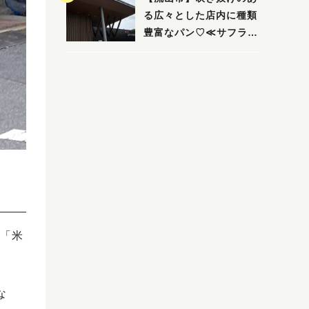
る広々とした店内に種類
豊富なパン♡≪サフラン
丘の上店≫
「米
な