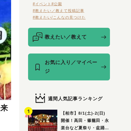
#イベント
#公園
#教えたい／教えて投稿記事
#教えたい/こんなの見つけた
教えたい／教えて
お気に入り／マイペー
ジ
週間人気記事ランキング
て来
【柏市】8/1(土)‐2(日)
開催！高田・篠籠田・永
楽台など夏祭り・盆踊り