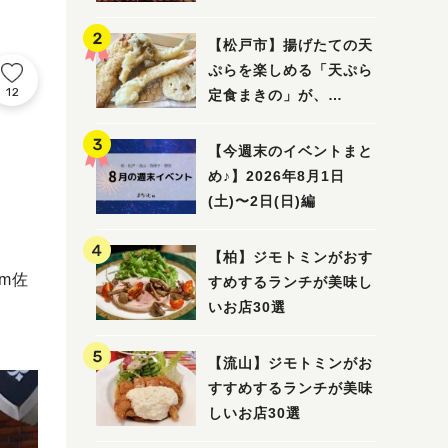
5選
【松戸市】揚げたての天
ぷらを楽しめる「天ぷら
12
定食まきの」が、
7/31（金）オープン
【今週末のイベントまと
め♪】2026年8月1日
(土)〜2日(日)編
【柏】ジモトミンがおす
m佐
すめするランチが美味し
いお店30選
【流山】ジモトミンがお
すすめするランチが美味
しいお店30選