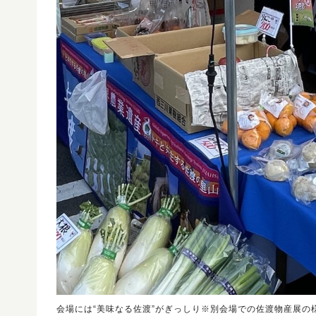
会場には“美味なる佐渡”がぎっしり※別会場での佐渡物産展の