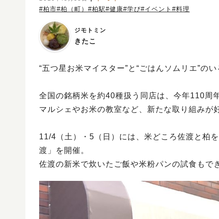
#柏市
#柏（町）
#柏駅
#健康
#学び
#イベント
#料理
ジモトミン
きたこ
“五つ星お米マイスター”と“ごはんソムリエ”の
全国の銘柄米を約40種扱う同店は、今年110
マルシェやお米の教室など、新たな取り組みが
11/4（土）・5（日）には、米どころ佐渡と柏
渡」を開催。
佐渡の新米で炊いたご飯や米粉パンの試食もで