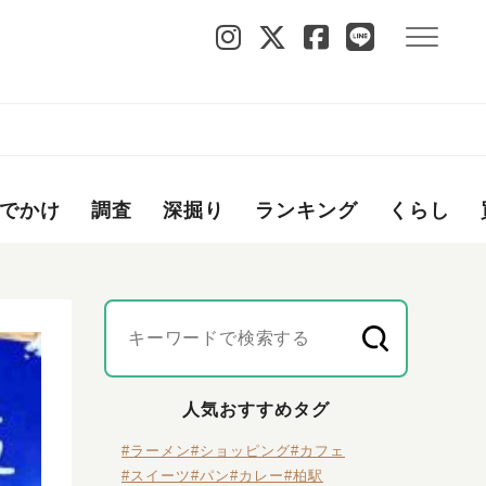
でかけ
調査
深掘り
ランキング
くらし
人気おすすめタグ
#ラーメン
#ショッピング
#カフェ
#スイーツ
#パン
#カレー
#柏駅