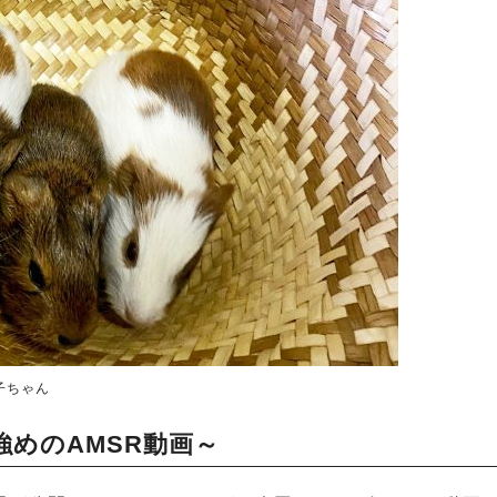
子ちゃん
めのAMSR動画～