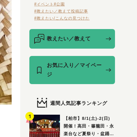
#イベント
#公園
#教えたい／教えて投稿記事
#教えたい/こんなの見つけた
教えたい／教えて
お気に入り／マイペー
ジ
週間人気記事ランキング
【柏市】8/1(土)‐2(日)
開催！高田・篠籠田・永
楽台など夏祭り・盆踊り