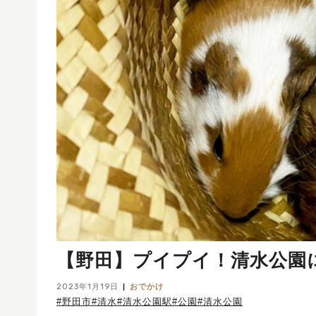
【野田】プイプイ！清水公園
2023年1月19日
おでかけ
#野田市
#清水
#清水公園駅
#公園
#清水公園