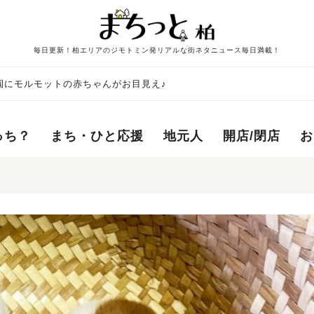
毎日更新！柏エリアのジモトミン発リアルな街ネタニュース毎日満載！
園にモルモットの赤ちゃんがお目見え♪
っち？
まち・ひと応援
地元人
開店/閉店
お