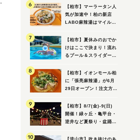
。
【柏市】マーラータン人
気が加速中！柏の新店
LABO麻辣湯はマイルド
な感じ
【柏市】夏休みのおでか
けはここで決まり！流れ
るプール＆スライダーに
大興奮♪「船戸市民プー
ル」を親子で満喫してき
【柏市】イオンモール柏
ました！
に「張亮麻辣湯」が6月
29日オープン！注文方法
や失敗しないポイントレ
ビュー
【柏市】8/7(金)‐9(日)
開催！緑ヶ丘・亀甲台・
逆井など夏祭り・盆踊り
4選
【流山市】吹き抜けのあ