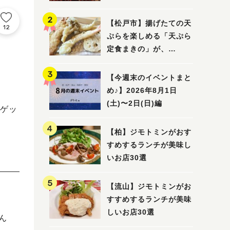
5選
【松戸市】揚げたての天
12
ぷらを楽しめる「天ぷら
定食まきの」が、
7/31（金）オープン
【今週末のイベントまと
め♪】2026年8月1日
(土)〜2日(日)編
ゲッ
【柏】ジモトミンがおす
すめするランチが美味し
いお店30選
【流山】ジモトミンがお
すすめするランチが美味
しいお店30選
ん