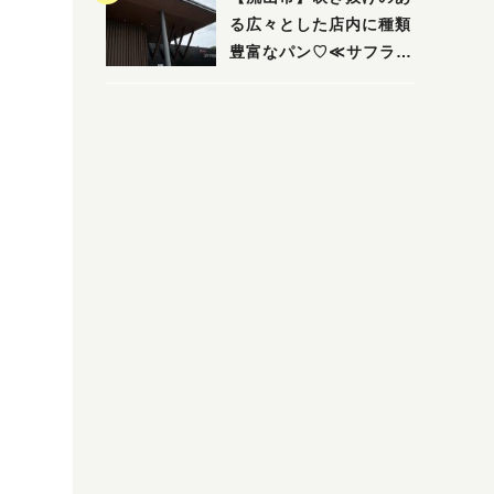
る広々とした店内に種類
豊富なパン♡≪サフラン
丘の上店≫