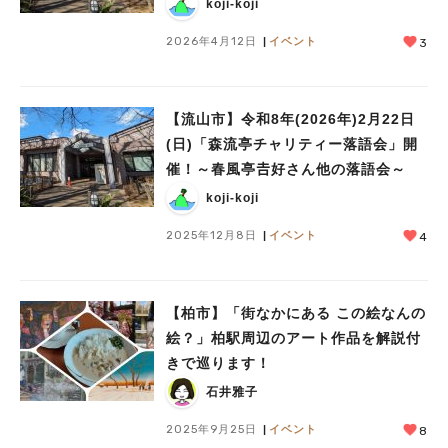
koji-koji
2026年4月12日
イベント
3
【流山市】令和8年(2026年)2月22日
(日)「森流亭チャリティー落語会」開
催！～春風亭𠮷好さん他の落語会～
koji-koji
2025年12月8日
イベント
4
【柏市】「街なかにある この絵なんの
絵？」柏駅周辺のアート作品を解説付
きで巡ります！
石井雅子
2025年9月25日
イベント
8