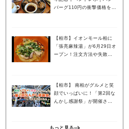
バーグ110円の衝撃価格を体
験
【柏市】イオンモール柏に
「張亮麻辣湯」が6月29日オ
ープン！注文方法や失敗し
ないポイントレビュー
【柏市】 南柏がグルメと笑
顔でいっぱいに！「第2回な
んかし感謝祭」が開催され
ました
もっと見る