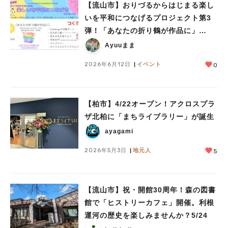
【流山市】おりづるからはじまる楽し
いを平和につなげるプロジェクト第3
弾！「あなたの折り鶴が作品に」
人気のキーワード
6/20(土)開催！
Ayuuまま
#ラーメン
#ショッピング
#カフェ
#スイーツ
#パン
#カレー
#柏駅
#イベント
#公園
#教えたい／教えて投稿記事
2026年6月12日
イベント
0
#教えたい/こんなの見つけた
【柏市】4/22オープン！アクロスプラ
ザ北柏に「まちライブラリー」が誕生
ayagami
2026年5月3日
地元人
5
【流山市】祝・開館30周年！森の図書
館で「ヒストリーカフェ」開催。利根
運河の歴史を楽しみませんか？5/24