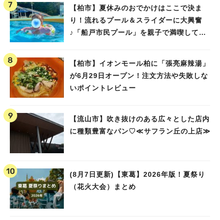
【柏市】夏休みのおでかけはここで決ま
り！流れるプール＆スライダーに大興奮
♪「船戸市民プール」を親子で満喫してき
ました！
【柏市】イオンモール柏に「張亮麻辣湯」
が6月29日オープン！注文方法や失敗しな
いポイントレビュー
【流山市】吹き抜けのある広々とした店内
に種類豊富なパン♡≪サフラン丘の上店≫
(8月7日更新)【東葛】2026年版！夏祭り
（花火大会）まとめ