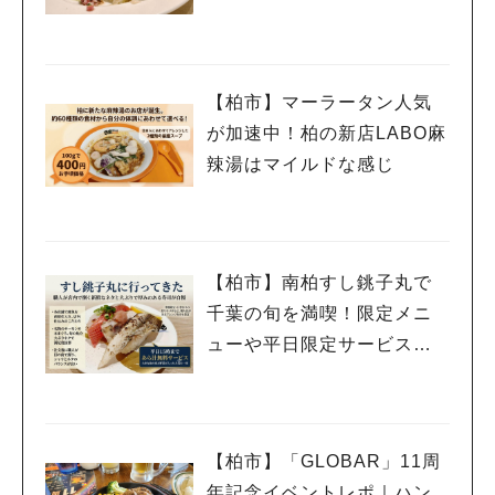
【柏市】マーラータン人気
が加速中！柏の新店LABO麻
辣湯はマイルドな感じ
【柏市】南柏すし銚子丸で
千葉の旬を満喫！限定メニ
ューや平日限定サービスを
紹介
【柏市】「GLOBAR」11周
年記念イベントレポ｜ハン