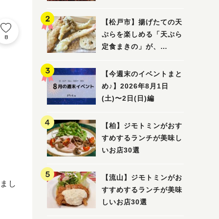
5選
【松戸市】揚げたての天
ぷらを楽しめる「天ぷら
8
定食まきの」が、
7/31（金）オープン
【今週末のイベントまと
め♪】2026年8月1日
(土)〜2日(日)編
【柏】ジモトミンがおす
すめするランチが美味し
いお店30選
【流山】ジモトミンがお
まし
すすめするランチが美味
しいお店30選