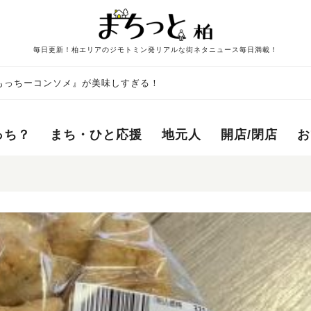
毎日更新！柏エリアのジモトミン発リアルな街ネタニュース毎日満載！
もっちーコンソメ』が美味しすぎる！
っち？
まち・ひと応援
地元人
開店/閉店
お