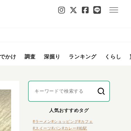
でかけ
調査
深掘り
ランキング
くらし
人気おすすめタグ
#ラーメン
#ショッピング
#カフェ
#スイーツ
#パン
#カレー
#柏駅