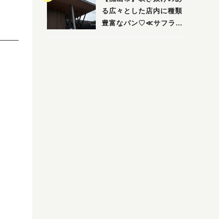
る広々とした店内に種類
豊富なパン♡≪サフラン
丘の上店≫