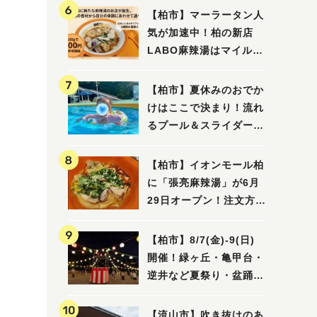
【柏市】マーラータン人
気が加速中！柏の新店
LABO麻辣湯はマイルド
な感じ
【柏市】夏休みのおでか
けはここで決まり！流れ
るプール＆スライダーに
大興奮♪「船戸市民プー
ル」を親子で満喫してき
【柏市】イオンモール柏
ました！
に「張亮麻辣湯」が6月
29日オープン！注文方法
や失敗しないポイントレ
ビュー
【柏市】8/7(金)‐9(日)
開催！緑ヶ丘・亀甲台・
逆井など夏祭り・盆踊り
4選
【流山市】吹き抜けのあ