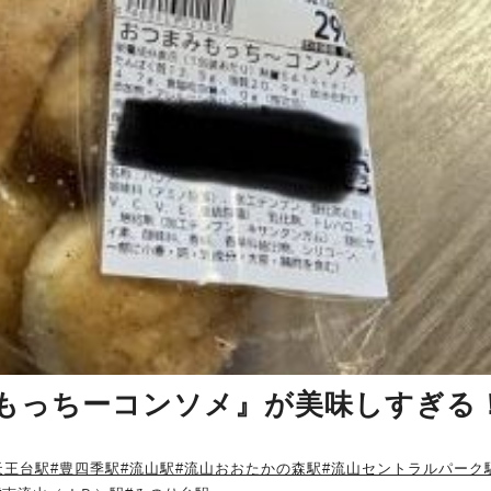
もっちーコンソメ』が美味しすぎる
天王台駅
#豊四季駅
#流山駅
#流山おおたかの森駅
#流山セントラルパーク