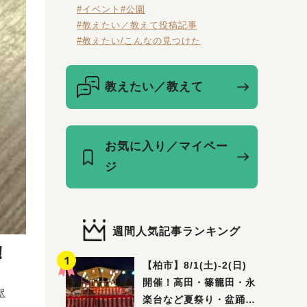
#イベント
#公園
#教えたい／教えて投稿記事
#教えたい/こんなの見つけた
教えたい／教えて
お気に入り／マイペー
ジ
週間人気記事ランキング
！
【柏市】8/1(土)‐2(日)
開催！高田・篠籠田・永
駅
楽台など夏祭り・盆踊り