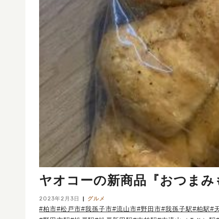
ヤオコーの新商品『おつまみ
2023年2月3日
グルメ
#柏市
#松戸市
#我孫子市
#流山市
#野田市
#我孫子駅
#柏駅
#