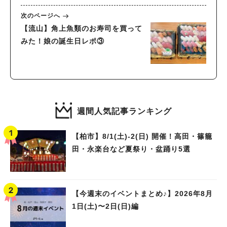
次のページへ
【流山】角上魚類のお寿司を買って
みた！娘の誕生日レポ③
週間人気記事ランキング
【柏市】8/1(土)‐2(日) 開催！高田・篠籠
田・永楽台など夏祭り・盆踊り5選
【今週末のイベントまとめ♪】2026年8月
1日(土)〜2日(日)編