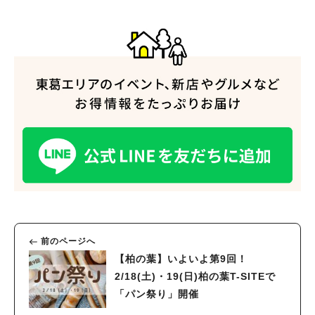
前のページへ
【柏の葉】いよいよ第9回！
2/18(土)・19(日)柏の葉T-SITEで
「パン祭り」開催