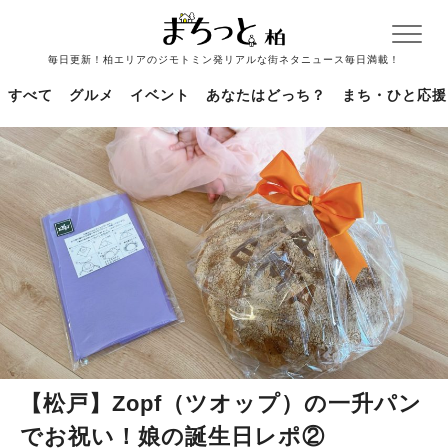
毎日更新！柏エリアのジモトミン発リアルな街ネタニュース毎日満載！
すべて
グルメ
イベント
あなたはどっち？
まち・ひと応援
【松戸】Zopf（ツオップ）の一升パン
でお祝い！娘の誕生日レポ②