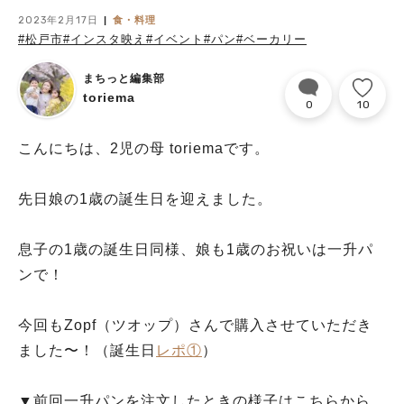
2023年2月17日
食・料理
#松戸市
#インスタ映え
#イベント
#パン
#ベーカリー
まちっと編集部
toriema
0
10
こんにちは、2児の母 toriemaです。
先日娘の1歳の誕生日を迎えました。
息子の1歳の誕生日同様、娘も1歳のお祝いは一升パ
ンで！
今回もZopf（ツオップ）さんで購入させていただき
ました〜！（誕生日
レポ①
）
▼前回一升パンを注文したときの様子はこちらから