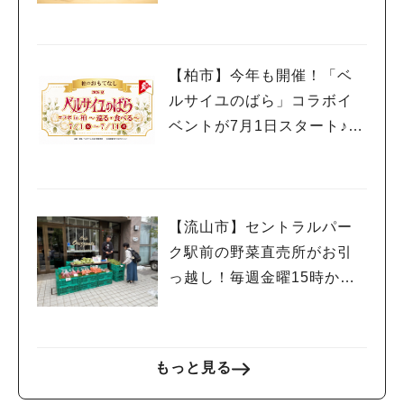
もっと身近に感じるプレミ
アムサロン開催
【柏市】今年も開催！「ベ
ルサイユのばら」コラボイ
ベントが7月1日スタート♪柏
の街を巡って限定グルメや
人気のキーワード
スイーツを楽しもう
#ラーメン
#ショッピング
#カフェ
#スイーツ
#パン
#カレー
#柏駅
#イベント
#公園
#教えたい／教えて投稿記事
#教えたい/こんなの見つけた
【流山市】セントラルパー
ク駅前の野菜直売所がお引
っ越し！毎週金曜15時から
販売中
もっと見る