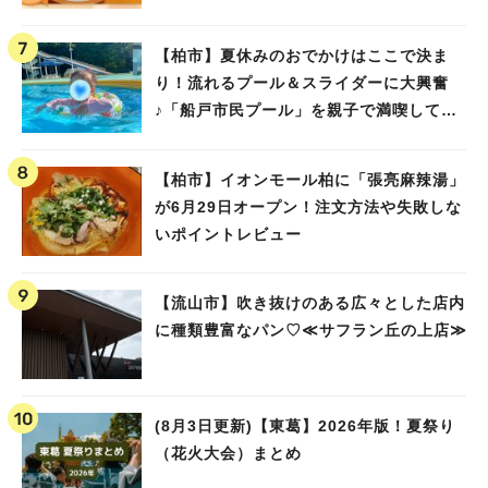
【柏市】夏休みのおでかけはここで決ま
り！流れるプール＆スライダーに大興奮
♪「船戸市民プール」を親子で満喫してき
ました！
【柏市】イオンモール柏に「張亮麻辣湯」
が6月29日オープン！注文方法や失敗しな
いポイントレビュー
【流山市】吹き抜けのある広々とした店内
に種類豊富なパン♡≪サフラン丘の上店≫
(8月3日更新)【東葛】2026年版！夏祭り
（花火大会）まとめ