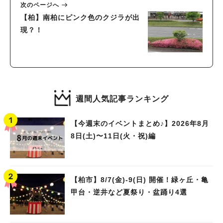
次のページへ
【柏】南柏にピンク色のクジラが出
現？！
週間人気記事ランキング
【今週末のイベントまとめ♪】2026年8月
8日(土)〜11日(火・祝)編
【柏市】8/7(金)‐9(日) 開催！緑ヶ丘・亀
甲台・逆井など夏祭り・盆踊り4選