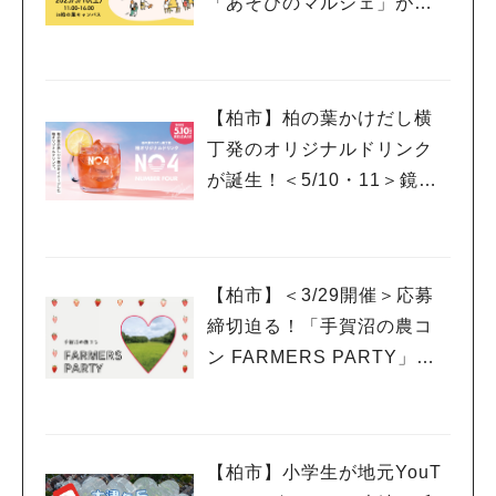
「あそびのマルシェ」が登
場！
【柏市】柏の葉かけだし横
丁発のオリジナルドリンク
が誕生！＜5/10・11＞鏡開
きイベントも開催！
【柏市】＜3/29開催＞応募
締切迫る！「手賀沼の農コ
ン FARMERS PARTY」に
人気のキーワード
参加希望の女性を募集中
#ラーメン
#ショッピング
#カフェ
#スイーツ
#パン
#カレー
#柏駅
#イベント
#公園
#教えたい／教えて投稿記事
#教えたい/こんなの見つけた
【柏市】小学生が地元YouT