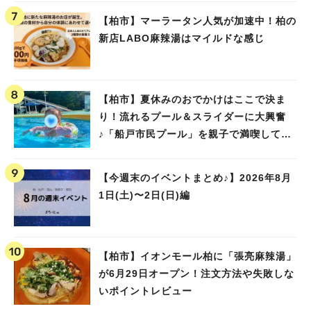
【柏市】マーラータン人気が加速中！柏の
新店LABO麻辣湯はマイルドな感じ
【柏市】夏休みのおでかけはここで決ま
り！流れるプール＆スライダーに大興奮
♪「船戸市民プール」を親子で満喫してき
ました！
【今週末のイベントまとめ♪】2026年8月
1日(土)〜2日(日)編
【柏市】イオンモール柏に「張亮麻辣湯」
が6月29日オープン！注文方法や失敗しな
いポイントレビュー