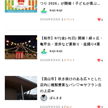
つり 2026」が開催！子どもが喜ぶワ
ークショップや限定ヒーローショーも
koji-koji
2026年8月5日
イベント
2
【柏市】8/7(金)‐9(日) 開催！緑ヶ丘・
亀甲台・逆井など夏祭り・盆踊り4選
koji-koji
2026年8月4日
イベント
4
【流山市】吹き抜けのある広々とした
店内に種類豊富なパン♡≪サフラン丘
の上店≫
ぱんまま
2026年8月3日
グルメ
3