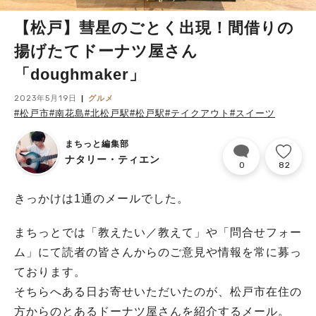
【松戸】彗星のごとく出現！間借りの
揚げたてドーナツ屋さん
「doughmaker」
2023年5月19日
グルメ
#松戸市
#南花島
#北松戸駅
#松戸駅
#テイクアウト
#スイーツ
まちっと編集部
ナタリー・ティエン
0
82
きっかけは1通のメールでした。
まちっとでは「教えたい／教えて」や「問合せフォー
ム」にて読者の皆さんからのご意見や情報を常に募っ
ております。
そちらへある日お寄せいただいたのが、松戸市在住の
方からのとあるドーナツ屋さんを紹介するメール。