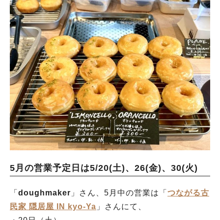
5月の営業予定日は5/20(土)、26(金)、30(火)
「
doughmaker
」さん、5月中の営業は「
つながる古
民家 隠居屋 IN kyo-Ya
」さんにて、