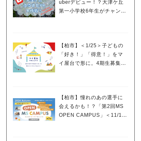
uberデビュー！？大津ケ丘
第一小学校6年生がチャンネ
ルを開設
【柏市】＜1/25＞子どもの
「好き！」「得意！」をマ
イ屋台で形に。4期生募集の
ワークショップ＆説明会開
催！
【柏市】憧れのあの選手に
会えるかも！？「第2回MS
OPEN CAMPUS」＜11/17
(日)＞開催！