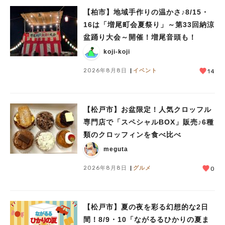
【柏市】地域手作りの温かさ♪8/15・
16は「増尾町会夏祭り」～第33回納涼
盆踊り大会～開催！増尾音頭も！
koji-koji
2026年8月8日
イベント
14
【松戸市】お盆限定！人気クロッフル
専門店で「スペシャルBOX」販売♪6種
類のクロッフィンを食べ比べ
meguta
2026年8月8日
グルメ
0
【松戸市】夏の夜を彩る幻想的な2日
間！8/9・10「ながるるひかりの夏ま