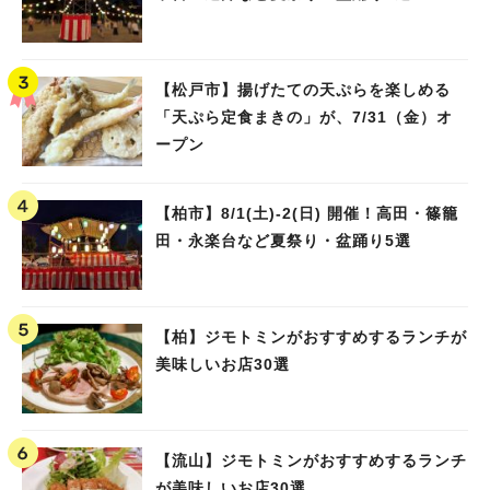
【松戸市】揚げたての天ぷらを楽しめる
「天ぷら定食まきの」が、7/31（金）オ
ープン
【柏市】8/1(土)‐2(日) 開催！高田・篠籠
田・永楽台など夏祭り・盆踊り5選
【柏】ジモトミンがおすすめするランチが
美味しいお店30選
【流山】ジモトミンがおすすめするランチ
が美味しいお店30選