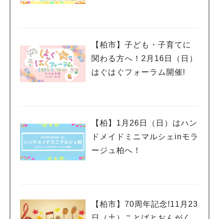
【柏市】子ども・子育てに
関わる方へ！2月16日（日）
はぐはぐフォーラム開催!
【柏】1月26日（日）はハン
ドメイドミニマルシェinモラ
ージュ柏へ！
人気のキーワード
#ラーメン
#ショッピング
#カフェ
#スイーツ
#パン
#カレー
#柏駅
【柏市】70周年記念!11月23
#イベント
#公園
#教えたい／教えて投稿記事
日（土）ことばとおんがく