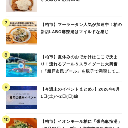
【柏市】マーラータン人気が加速中！柏の
新店LABO麻辣湯はマイルドな感じ
【柏市】夏休みのおでかけはここで決ま
り！流れるプール＆スライダーに大興奮
♪「船戸市民プール」を親子で満喫してき
ました！
【今週末のイベントまとめ♪】2026年8月
1日(土)〜2日(日)編
【柏市】イオンモール柏に「張亮麻辣湯」