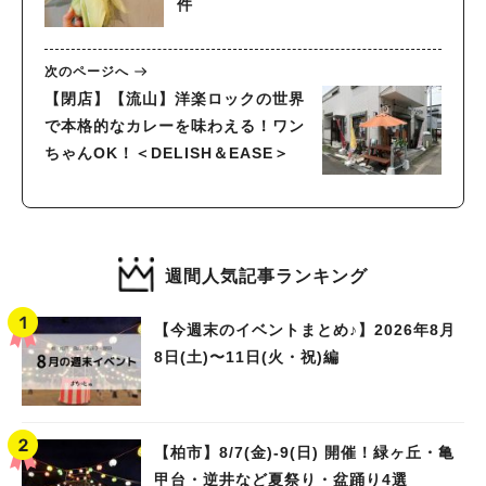
件
次のページへ
【閉店】【流山】洋楽ロックの世界
で本格的なカレーを味わえる！ワン
ちゃんOK！＜DELISH＆EASE＞
週間人気記事ランキング
【今週末のイベントまとめ♪】2026年8月
8日(土)〜11日(火・祝)編
【柏市】8/7(金)‐9(日) 開催！緑ヶ丘・亀
甲台・逆井など夏祭り・盆踊り4選