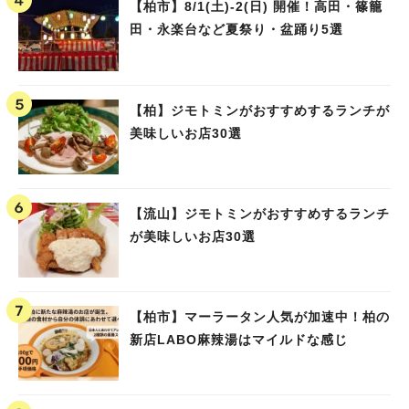
【柏市】8/1(土)‐2(日) 開催！高田・篠籠
田・永楽台など夏祭り・盆踊り5選
【柏】ジモトミンがおすすめするランチが
美味しいお店30選
【流山】ジモトミンがおすすめするランチ
が美味しいお店30選
【柏市】マーラータン人気が加速中！柏の
新店LABO麻辣湯はマイルドな感じ