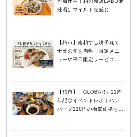
が加速中！柏の新店LABO麻
辣湯はマイルドな感じ
【柏市】南柏すし銚子丸で
千葉の旬を満喫！限定メニ
ューや平日限定サービスを
紹介
【柏市】「GLOBAR」11周
年記念イベントレポ｜ハン
バーグ110円の衝撃価格を体
験