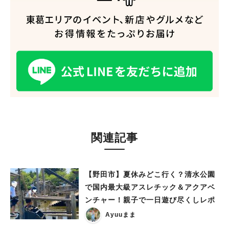
関連記事
人気のキーワード
#ラーメン
#ショッピング
#カフェ
#スイーツ
#パン
#カレー
#柏駅
【野田市】夏休みどこ行く？清水公園
#イベント
#公園
#教えたい／教えて投稿記事
で国内最大級アスレチック＆アクアベ
#教えたい/こんなの見つけた
ンチャー！親子で一日遊び尽くしレポ
Ayuuまま