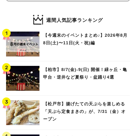
週間人気記事ランキング
【今週末のイベントまとめ♪】2026年8月
8日(土)〜11日(火・祝)編
【柏市】8/7(金)‐9(日) 開催！緑ヶ丘・亀
甲台・逆井など夏祭り・盆踊り4選
【松戸市】揚げたての天ぷらを楽しめる
「天ぷら定食まきの」が、7/31（金）オ
ープン