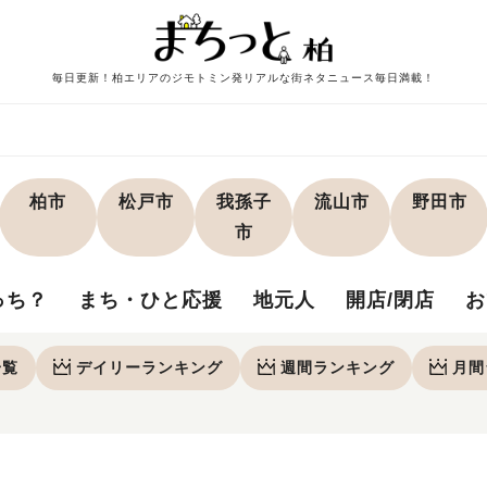
毎日更新！柏エリアのジモトミン発リアルな街ネタニュース毎日満載！
柏市
松戸市
我孫子
流山市
野田市
市
っち？
まち・ひと応援
地元人
開店/閉店
お
一覧
デイリー
ランキング
週間
ランキング
月間