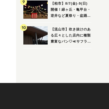
ビュー
【柏市】8/7(金)‐9(日)
開催！緑ヶ丘・亀甲台・
逆井など夏祭り・盆踊り
4選
【流山市】吹き抜けのあ
る広々とした店内に種類
豊富なパン♡≪サフラン
丘の上店≫