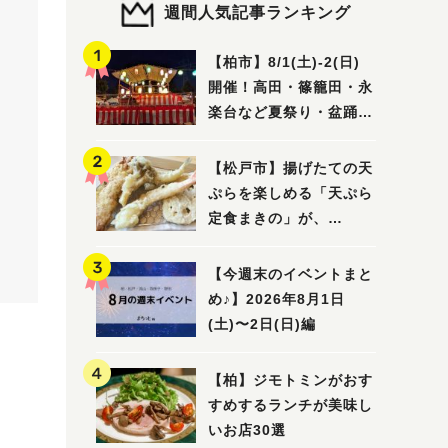
週間人気記事ランキング
【柏市】8/1(土)‐2(日)
開催！高田・篠籠田・永
楽台など夏祭り・盆踊り
5選
【松戸市】揚げたての天
ぷらを楽しめる「天ぷら
定食まきの」が、
7/31（金）オープン
【今週末のイベントまと
め♪】2026年8月1日
(土)〜2日(日)編
【柏】ジモトミンがおす
すめするランチが美味し
いお店30選