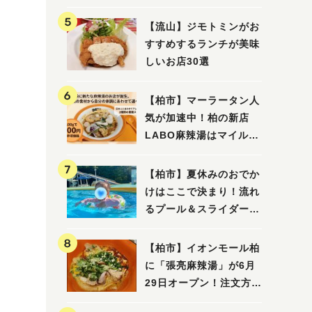
【流山】ジモトミンがお
すすめするランチが美味
しいお店30選
【柏市】マーラータン人
気が加速中！柏の新店
LABO麻辣湯はマイルド
な感じ
【柏市】夏休みのおでか
けはここで決まり！流れ
るプール＆スライダーに
大興奮♪「船戸市民プー
ル」を親子で満喫してき
【柏市】イオンモール柏
ました！
に「張亮麻辣湯」が6月
29日オープン！注文方法
や失敗しないポイントレ