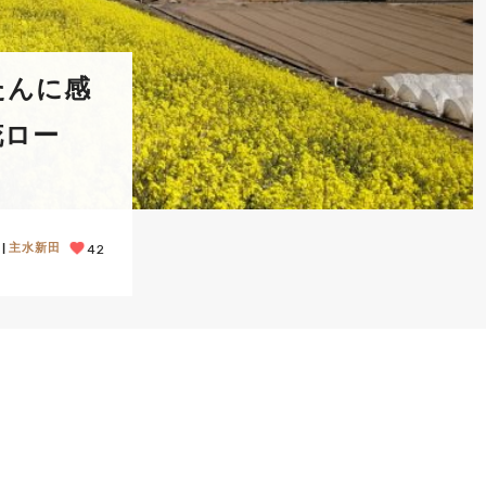
たんに感
花ロー
主水新田
42