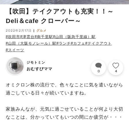
【吹田】テイクアウトも充実！！～
Deli＆cafe クローバー～
2022年2月17日
グルメ
#吹田市
#津雲台
#南千里駅
#山田（阪急千里線）駅
#山田（大阪モノレール）駅
#ランチ
#カフェ
#テイクアウト
#スイーツ
ジモトミン
おむすびママ
0
4
オミクロン株の流行で、色々なことに気を遣いながら
過ごしている日々が続いていますね。
家族みんなが、元気に過ごせていることが何より大切
なことは、分かっていてもいつの間にか疲労が・・・