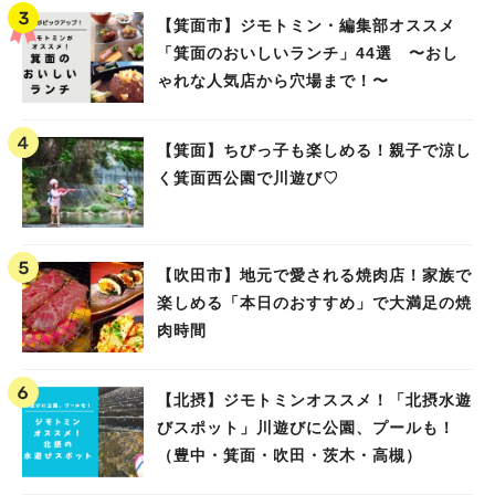
【箕面市】ジモトミン・編集部オススメ
「箕面のおいしいランチ」44選 〜おし
ゃれな人気店から穴場まで！〜
【箕面】ちびっ子も楽しめる！親子で涼し
く箕面西公園で川遊び♡
【吹田市】地元で愛される焼肉店！家族で
楽しめる「本日のおすすめ」で大満足の焼
肉時間
【北摂】ジモトミンオススメ！「北摂水遊
びスポット」川遊びに公園、プールも！
（豊中・箕面・吹田・茨木・高槻）