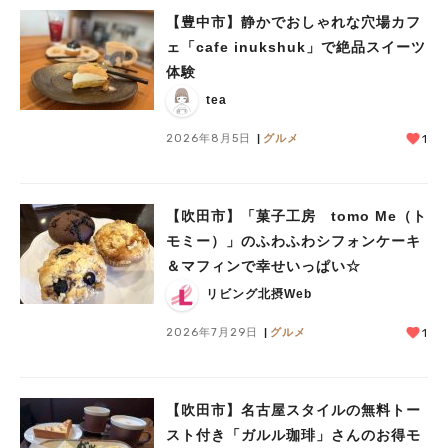
#あなたはどっち？
【豊中市】静かでおしゃれな穴場カフ
ェ「cafe inukshuk」で絶品スイーツ
体験
tea
2026年8月5日
グルメ
1
【吹田市】「菓子工房 tomo Me（ト
モミー）」のふわふわシフォンケーキ
＆マフィンで幸せいっぱい☆
リビング北摂Web
2026年7月29日
グルメ
1
【吹田市】名古屋スタイルの無料トー
スト付き「ガルル珈琲」さんのお得モ