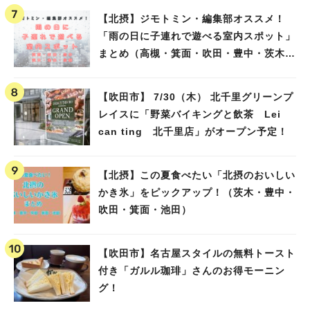
【北摂】ジモトミン・編集部オススメ！
「雨の日に子連れで遊べる室内スポット」
まとめ（高槻・箕面・吹田・豊中・茨木・
池田）
【吹田市】 7/30（木） 北千里グリーンプ
レイスに「野菜バイキングと飲茶 Lei
can ting 北千里店」がオープン予定！
【北摂】この夏食べたい「北摂のおいしい
かき氷」をピックアップ！（茨木・豊中・
吹田・箕面・池田）
【吹田市】名古屋スタイルの無料トースト
付き「ガルル珈琲」さんのお得モーニン
グ！