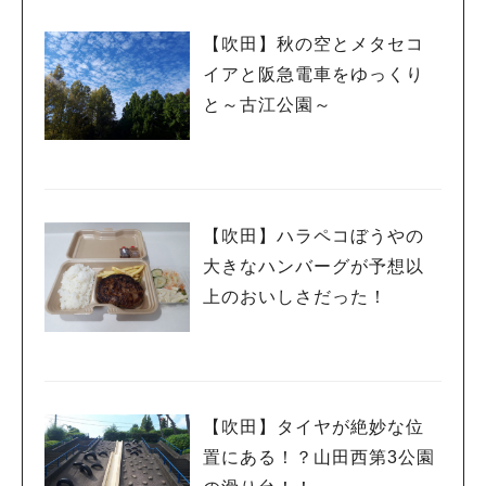
【吹田】秋の空とメタセコ
イアと阪急電車をゆっくり
と～古江公園～
【吹田】ハラペコぼうやの
大きなハンバーグが予想以
上のおいしさだった！
【吹田】タイヤが絶妙な位
置にある！？山田西第3公園