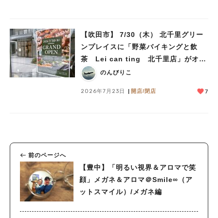
【吹田市】 7/30（木） 北千里グリー
ンプレイスに「野菜バイキングと飲
茶 Lei can ting 北千里店」がオー
プン予定！
のんびりこ
2026年7月23日
開店/閉店
7
前のページへ
【豊中】「明るい視界＆アロマで笑
顔」メガネ＆アロマ＠Smile∞（ア
ットスマイル）/メガネ編