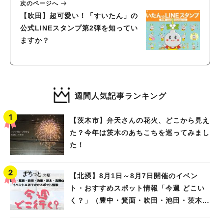
次のページへ
【吹田】超可愛い！「すいたん」の
公式LINEスタンプ第2弾を知ってい
ますか？
週間人気記事ランキング
【茨木市】弁天さんの花火、どこから見え
た？今年は茨木のあちこちを巡ってみまし
た！
【北摂】8月1日～8月7日開催のイベン
ト・おすすめスポット情報「今週 どこい
く？」（豊中・箕面・吹田・池田・茨木・
高槻）