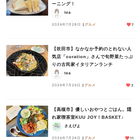
ーニング！
tea
2026年7月28日
グルメ
7
【吹田市】なかなか予約のとれない人
気店「curation」さんで旬野菜たっぷ
りの古民家イタリアンランチ
tea
2026年7月26日
グルメ
3
【高槻市】優しいおやつとごはん。隠
れ家喫茶室KUU JOY！BASKET♪
さえぴよ
2026年7月24日
グルメ
11