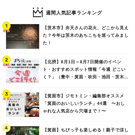
週間人気記事ランキング
【茨木市】弁天さんの花火、どこから見え
た？今年は茨木のあちこちを巡ってみまし
た！
【北摂】8月1日～8月7日開催のイベン
ト・おすすめスポット情報「今週 どこい
く？」（豊中・箕面・吹田・池田・茨木・
高槻）
【箕面市】ジモトミン・編集部オススメ
「箕面のおいしいランチ」44選 〜おし
ゃれな人気店から穴場まで！〜
【箕面】ちびっ子も楽しめる！親子で涼し