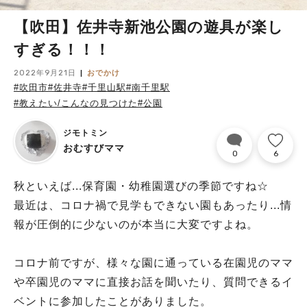
【吹田】佐井寺新池公園の遊具が楽し
すぎる！！！
2022年9月21日
おでかけ
#吹田市
#佐井寺
#千里山駅
#南千里駅
#教えたい/こんなの見つけた
#公園
ジモトミン
おむすびママ
0
6
秋といえば...保育園・幼稚園選びの季節ですね☆
最近は、コロナ禍で見学もできない園もあったり...情
報が圧倒的に少ないのが本当に大変ですよね。
コロナ前ですが、様々な園に通っている在園児のママ
や卒園児のママに直接お話を聞いたり、質問できるイ
ベントに参加したことがありました。