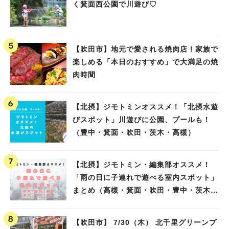
く箕面西公園で川遊び♡
【吹田市】地元で愛される焼肉店！家族で
楽しめる「本日のおすすめ」で大満足の焼
肉時間
【北摂】ジモトミンオススメ！「北摂水遊
びスポット」川遊びに公園、プールも！
（豊中・箕面・吹田・茨木・高槻）
【北摂】ジモトミン・編集部オススメ！
「雨の日に子連れで遊べる室内スポット」
まとめ（高槻・箕面・吹田・豊中・茨木・
池田）
【吹田市】 7/30（木） 北千里グリーンプ