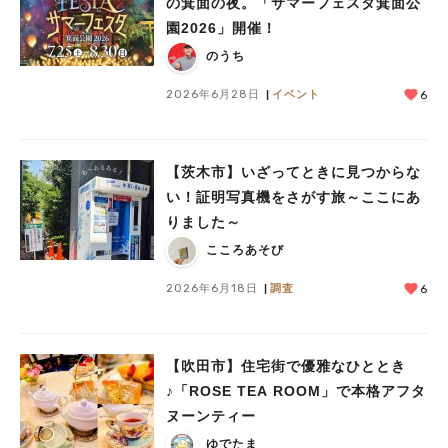
の箕面の夜。「サマーフェスタ箕面公
園2026」開催！
のうち
2026年6月28日
イベント
6
【茨木市】いざってときに見つからな
い！証明写真機をさがす旅～ここにあ
りました～
こころあそび
2026年6月18日
調査
6
【吹田市】住宅街で優雅なひととき
♪「ROSE TEA ROOM」で本格アフタ
ヌーンティー
ゆでたま