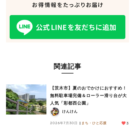
関連記事
人気のキーワード
【茨木市】夏のおでかけにおすすめ！
#今週どこいく？
#自然とふれあう
#ランチ
#カフェ
#まとめ
無料駐車場完備＆ローラー滑り台が大
#教えたい／教えて投稿記事
#大阪学院大 商品開発プロジェクト
人気「彩都西公園」
#あなたはどっち？
けんけん
2026年7月30日
まち・ひと応援
3