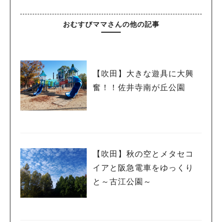
おむすびママさんの他の記事
【吹田】大きな遊具に大興
奮！！佐井寺南が丘公園
【吹田】秋の空とメタセコ
イアと阪急電車をゆっくり
と～古江公園～