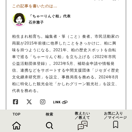
この記事を書いたのは…
「ちゃーりんぐ柏」代表
石井雅子
柏生まれ柏育ち。編集者・箏（こと）奏者。市民活動家の
両親が2015年前後に他界したことをきっかけに、柏に興
味を持つようになる。2021年、柏の歴史スポットを自転
車で巡る「ちゃーりんぐ柏」を立ち上げる（2022年市民
公益活動団体登録）。2023年5月、補助金申請や情報発
信、連携などをサポートする中間支援団体「ジセダイ歴史
文化継承研究所」を設立、事務局長を務める。2024年8月
柏に特化した観光会社「かしわグリーン観光社」を設立、
代表を務める。
教えたい
お気に入り
TOP
検索
／教えて
／マイページ
石井雅子さんの他の記事