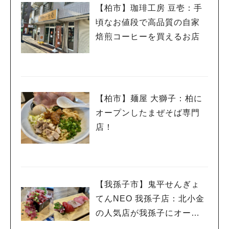
【柏市】珈琲工房 豆壱：手
頃なお値段で高品質の自家
焙煎コーヒーを買えるお店
【柏市】麺屋 大獅子：柏に
オープンしたまぜそば専門
店！
【我孫子市】鬼平せんぎょ
てんNEO 我孫子店：北小金
の人気店が我孫子にオープ
ン！