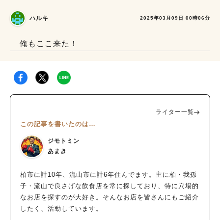
ハルキ
2025年03月09日 00時06分
俺もここ来た！
人気のキーワード
#ラーメン
#ショッピング
#カフェ
#スイーツ
#パン
#カレー
#柏駅
ライター一覧
#イベント
#公園
#教えたい／教えて投稿記事
この記事を書いたのは…
#教えたい/こんなの見つけた
ジモトミン
あまき
柏市に計10年、流山市に計6年住んでます。主に柏・我孫
子・流山で良さげな飲食店を常に探しており、特に穴場的
なお店を探すのが大好き。そんなお店を皆さんにもご紹介
したく、活動しています。