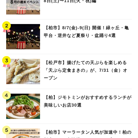
8日(土)〜11日(火・祝)編
【柏市】8/7(金)‐9(日) 開催！緑ヶ丘・亀
甲台・逆井など夏祭り・盆踊り4選
【松戸市】揚げたての天ぷらを楽しめる
「天ぷら定食まきの」が、7/31（金）オ
ープン
【柏】ジモトミンがおすすめするランチが
美味しいお店30選
【柏市】マーラータン人気が加速中！柏の