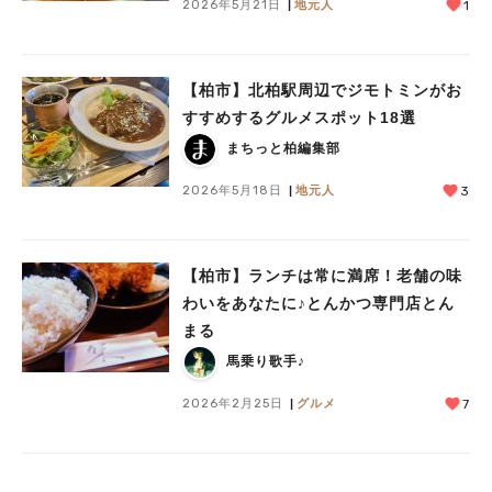
2026年5月21日
地元人
1
【柏市】北柏駅周辺でジモトミンがお
すすめするグルメスポット18選
まちっと柏編集部
2026年5月18日
地元人
3
【柏市】ランチは常に満席！老舗の味
わいをあなたに♪とんかつ専門店とん
まる
馬乗り歌手♪
2026年2月25日
グルメ
7