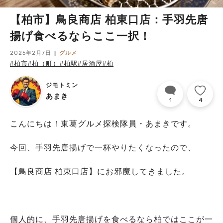
【柏市】鳥良商店 柏東口店：手羽先唐
揚げ食べるならここ一択！
2025年2月7日
グルメ
#柏市
#柏（町）
#柏駅
#居酒屋
#柏
ジモトミン
あまき
1
4
こんにちは！東葛グルメ探検隊員・あまきです。
今回、手羽先唐揚げで一杯やりたくなったので、
【鳥良商店 柏東口店】にお邪魔してきました。
個人的に、手羽先唐揚げを食べるなら柏ではここが一