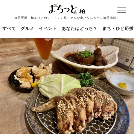
毎日更新！柏エリアのジモトミン発リアルな街ネタニュース毎日満載！
すべて
グルメ
イベント
あなたはどっち？
まち・ひと応援