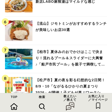
新店LABO麻辣湯はマイルドな感じ
【流山】ジモトミンがおすすめするランチ
が美味しいお店30選
【柏市】夏休みのおでかけはここで決ま
り！流れるプール＆スライダーに大興奮
♪「船戸市民プール」を親子で満喫してき
ました！
【松戸市】夏の夜を彩る幻想的な2日間！
8/9・10「ながるるひかりの夏まつり
2026」が開催！子どもが喜ぶワークショ
教えたい
お気に入り
TOP
検索
ップや限定ヒーローショーも
／教えて
／マイページ
【柏市】イオンモール柏に「張亮麻辣湯」