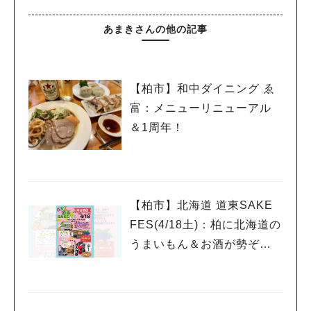
あまきさんの他の記事
【柏市】和中ダイニング ゑ
富：メニューリニューアル
＆1周年！
【柏市】北海道 道東SAKE
FES(4/18土)：柏に北海道の
うまいもん＆お酒が勢ぞろ
い！