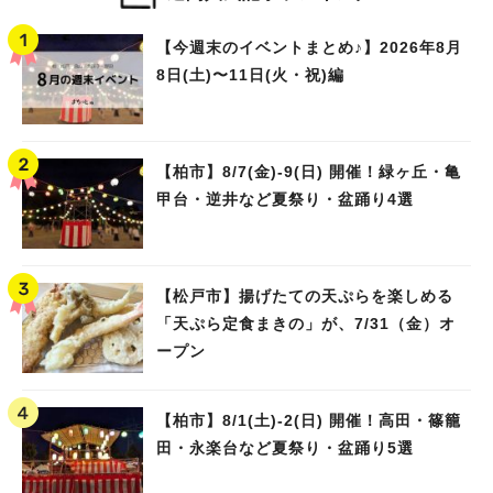
【今週末のイベントまとめ♪】2026年8月
8日(土)〜11日(火・祝)編
【柏市】8/7(金)‐9(日) 開催！緑ヶ丘・亀
甲台・逆井など夏祭り・盆踊り4選
【松戸市】揚げたての天ぷらを楽しめる
「天ぷら定食まきの」が、7/31（金）オ
ープン
【柏市】8/1(土)‐2(日) 開催！高田・篠籠
田・永楽台など夏祭り・盆踊り5選