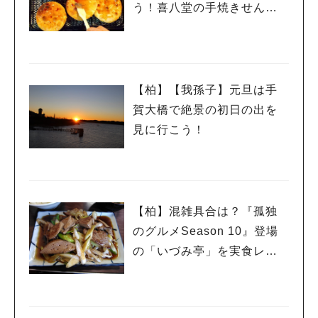
う！喜八堂の手焼きせんべ
い
【柏】【我孫子】元旦は手
賀大橋で絶景の初日の出を
見に行こう！
人気のキーワード
#ラーメン
#ショッピング
#カフェ
#スイーツ
#パン
#カレー
#柏駅
#イベント
#公園
#教えたい／教えて投稿記事
#教えたい/こんなの見つけた
【柏】混雑具合は？『孤独
のグルメSeason 10』登場
の「いづみ亭」を実食レポ
ート