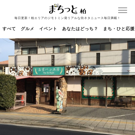
毎日更新！柏エリアのジモトミン発リアルな街ネタニュース毎日満載！
すべて
グルメ
イベント
あなたはどっち？
まち・ひと応援