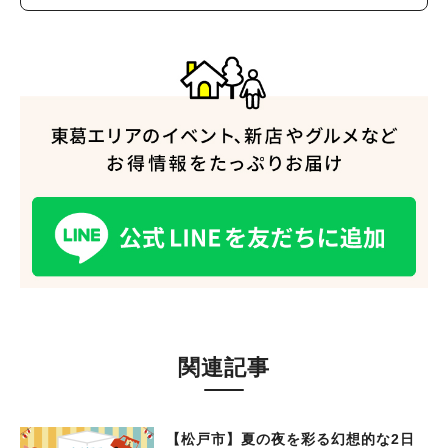
人気のキーワード
#ラーメン
#ショッピング
#カフェ
#スイーツ
#パン
#カレー
#柏駅
#イベント
#公園
#教えたい／教えて投稿記事
#教えたい/こんなの見つけた
関連記事
【松戸市】夏の夜を彩る幻想的な2日