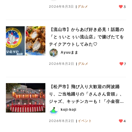
2026年8月3日
グルメ
3
【流山市】からあげ好き必見！話題の
「とぅいとぅい流山店」で揚げたてを
テイクアウトしてみた♡
Ayuuまま
2026年8月2日
グルメ
7
【松戸市】飛び入り大歓迎の阿波踊
り、ご当地踊りの「さんさん音頭」、
ジャズ、キッチンカーも！「小金宿ま
つり」8/28-30開催！
koji-koji
2026年8月2日
イベント
4