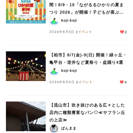
間！8/9・10「ながるるひかりの夏ま
つり 2026」が開催！子どもが喜ぶワ
ークショップや限定ヒーローショーも
koji-koji
2026年8月5日
イベント
2
【柏市】8/7(金)‐9(日) 開催！緑ヶ丘・
亀甲台・逆井など夏祭り・盆踊り4選
koji-koji
2026年8月4日
イベント
4
【流山市】吹き抜けのある広々とした
店内に種類豊富なパン♡≪サフラン丘
の上店≫
ぱんまま