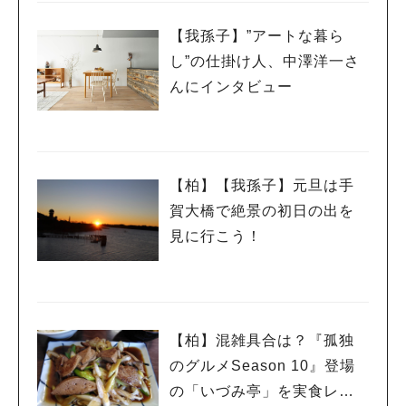
【我孫子】”アートな暮ら
し”の仕掛け人、中澤洋一さ
んにインタビュー
【柏】【我孫子】元旦は手
賀大橋で絶景の初日の出を
見に行こう！
【柏】混雑具合は？『孤独
のグルメSeason 10』登場
の「いづみ亭」を実食レポ