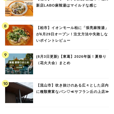
新店LABO麻辣湯はマイルドな感じ
【柏市】イオンモール柏に「張亮麻辣湯」
が6月29日オープン！注文方法や失敗しな
いポイントレビュー
(8月3日更新)【東葛】2026年版！夏祭り
（花火大会）まとめ
【流山市】吹き抜けのある広々とした店内
に種類豊富なパン♡≪サフラン丘の上店≫