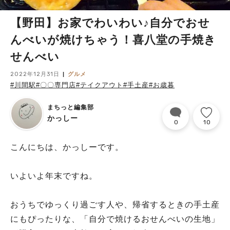
【野田】お家でわいわい♪自分でおせ
んべいが焼けちゃう！喜八堂の手焼き
せんべい
2022年12月31日
グルメ
#川間駅
#〇〇専門店
#テイクアウト
#手土産
#お歳暮
まちっと編集部
かっしー
0
10
こんにちは、かっしーです。
いよいよ年末ですね。
おうちでゆっくり過ごす人や、帰省するときの手土産
にもぴったりな、「自分で焼けるおせんべいの生地」