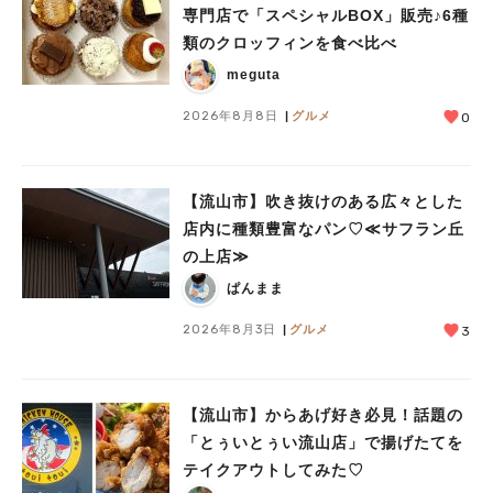
専門店で「スペシャルBOX」販売♪6種
類のクロッフィンを食べ比べ
meguta
2026年8月8日
グルメ
0
【流山市】吹き抜けのある広々とした
店内に種類豊富なパン♡≪サフラン丘
の上店≫
ぱんまま
2026年8月3日
グルメ
3
【流山市】からあげ好き必見！話題の
「とぅいとぅい流山店」で揚げたてを
テイクアウトしてみた♡