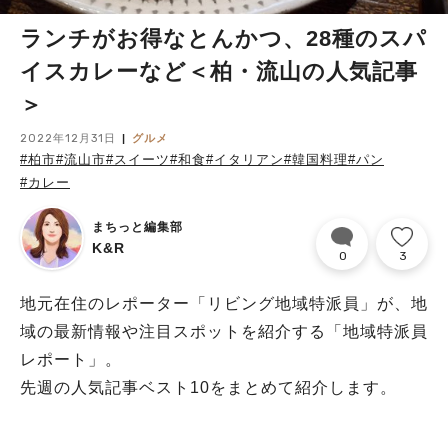
ランチがお得なとんかつ、28種のスパ
イスカレーなど＜柏・流山の人気記事
＞
2022年12月31日
グルメ
#柏市
#流山市
#スイーツ
#和食
#イタリアン
#韓国料理
#パン
#カレー
まちっと編集部
K&R
0
3
地元在住のレポーター「リビング地域特派員」が、地
域の最新情報や注目スポットを紹介する「地域特派員
レポート」。
先週の人気記事ベスト10をまとめて紹介します。