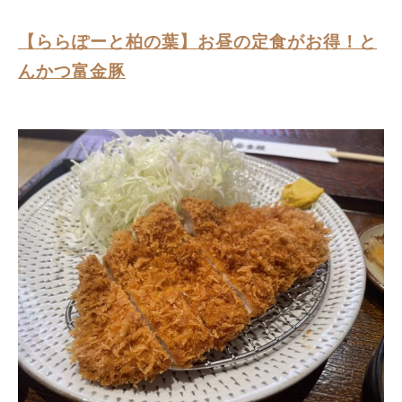
【ららぽーと柏の葉】お昼の定食がお得！と
んかつ富金豚