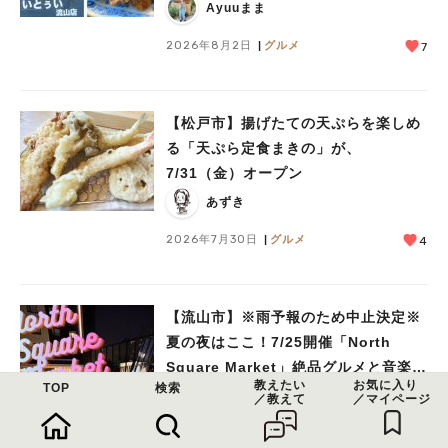
Ayuuまま
2026年8月2日
グルメ
7
【松戸市】揚げたての天ぷらを楽しめ
る「天ぷら定食まきの」が、
7/31（金）オープン
あずき
2026年7月30日
グルメ
4
【流山市】※雨予報のため中止決定※
夏の夜はここ！7/25開催「North
Square Market」絶品グルメと音楽ラ
教えたい
お気に入り
TOP
検索
イブを楽しもう♪
Ayuuまま
／教えて
／マイページ
2026年7月23日
イベント
1