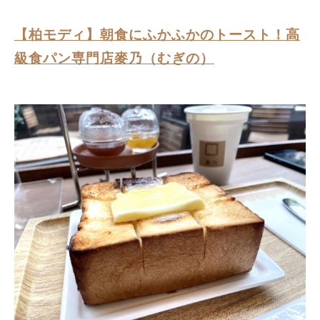
【柏モディ】朝食にふかふかのトースト！高
級食パン専門店麥乃（むぎの）