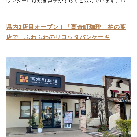
ウンターには焼き菓子がずらりと並んでいます。パ...
県内3店目オープン！「高倉町珈琲」柏の葉
店で、ふわふわのリコッタパンケーキ
人気のキーワード
#ラーメン
#ショッピング
#カフェ
#スイーツ
#パン
#カレー
#柏駅
#イベント
#公園
#教えたい／教えて投稿記事
#教えたい/こんなの見つけた