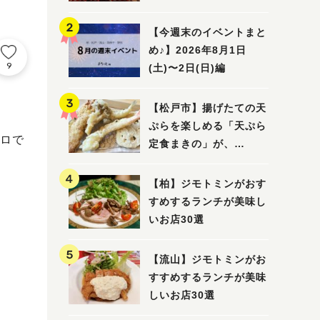
5選
【今週末のイベントまと
め♪】2026年8月1日
9
(土)〜2日(日)編
【松戸市】揚げたての天
ぷらを楽しめる「天ぷら
ロで
定食まきの」が、
7/31（金）オープン
【柏】ジモトミンがおす
すめするランチが美味し
いお店30選
【流山】ジモトミンがお
すすめするランチが美味
しいお店30選