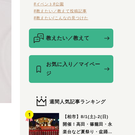
#イベント
#公園
#教えたい／教えて投稿記事
#教えたい/こんなの見つけた
教えたい／教えて
お気に入り／マイペー
ジ
週間人気記事ランキング
ニ
【柏市】8/1(土)‐2(日)
開催！高田・篠籠田・永
楽台など夏祭り・盆踊り