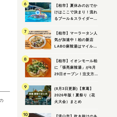
【柏市】夏休みのおでか
けはここで決まり！流れ
るプール＆スライダーに
大興奮♪「船戸市民プー
ル」を親子で満喫してき
【柏市】マーラータン人
ました！
気が加速中！柏の新店
LABO麻辣湯はマイルド
な感じ
【柏市】イオンモール柏
に「張亮麻辣湯」が6月
29日オープン！注文方法
や失敗しないポイントレ
ビュー
(8月3日更新)【東葛】
2026年版！夏祭り（花
の
火大会）まとめ
【流山市】吹き抜けのあ