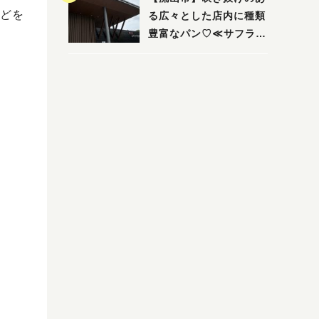
どを
る広々とした店内に種類
豊富なパン♡≪サフラン
丘の上店≫