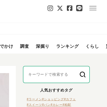
でかけ
調査
深掘り
ランキング
くらし
人気おすすめタグ
#ラーメン
#ショッピング
#カフェ
#スイーツ
#パン
#カレー
#柏駅