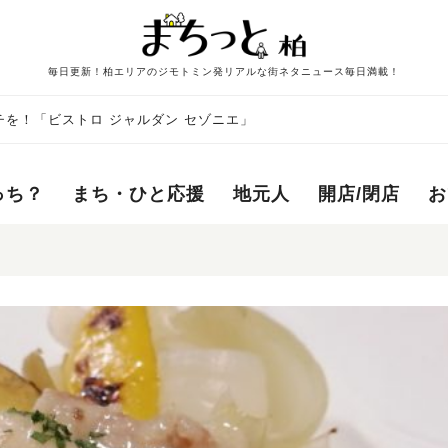
毎日更新！柏エリアのジモトミン発リアルな街ネタニュース毎日満載！
を！「ビストロ ジャルダン セゾニエ」
っち？
まち・ひと応援
地元人
開店/閉店
お