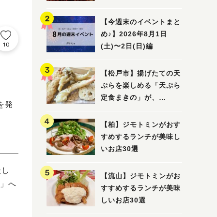
5選
【今週末のイベントまと
め♪】2026年8月1日
10
(土)〜2日(日)編
【松戸市】揚げたての天
ぷらを楽しめる「天ぷら
定食まきの」が、
を発
7/31（金）オープン
【柏】ジモトミンがおす
すめするランチが美味し
いお店30選
談し
【流山】ジモトミンがお
」へ
すすめするランチが美味
しいお店30選