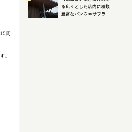
る広々とした店内に種類
豊富なパン♡≪サフラン
丘の上店≫
15周
す。