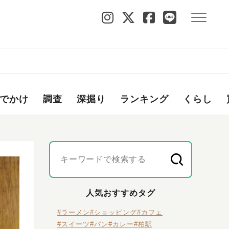
でかけ
調査
深掘り
ランキング
くらし
人気おすすめタグ
#ラーメン
#ショッピング
#カフェ
#スイーツ
#パン
#カレー
#柏駅