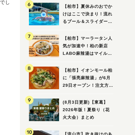
でし
【柏市】夏休みのおでか
けはここで決まり！流れ
るプール＆スライダーに
大興奮♪「船戸市民プー
ル」を親子で満喫してき
【柏市】マーラータン人
ました！
気が加速中！柏の新店
LABO麻辣湯はマイルド
な感じ
【柏市】イオンモール柏
に「張亮麻辣湯」が6月
29日オープン！注文方法
や失敗しないポイントレ
ビュー
(8月3日更新)【東葛】
2026年版！夏祭り（花
火大会）まとめ
【流山市】吹き抜けのあ