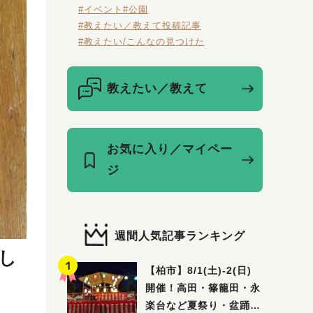
#イベント
#公園
#教えたい／教えて投稿記事
#教えたい/こんなの見つけた
教えたい／教えて
お気に入り／マイペー
ジ
週間人気記事ランキング
し
【柏市】8/1(土)‐2(日)
開催！高田・篠籠田・永
楽台など夏祭り・盆踊り