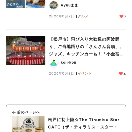
Ayuuまま
人気のキーワード
#ラーメン
#ショッピング
#カフェ
#スイーツ
#パン
#カレー
#柏駅
2026年8月2日
グルメ
7
#イベント
#公園
#教えたい／教えて投稿記事
#教えたい/こんなの見つけた
【松戸市】飛び入り大歓迎の阿波踊
り、ご当地踊りの「さんさん音頭」、
ジャズ、キッチンカーも！「小金宿ま
つり」8/28-30開催！
koji-koji
2026年8月2日
イベント
4
前のページへ
松戸に初上陸☆The Tiramisu Star
CAFE（ザ・ティラミス・スター・