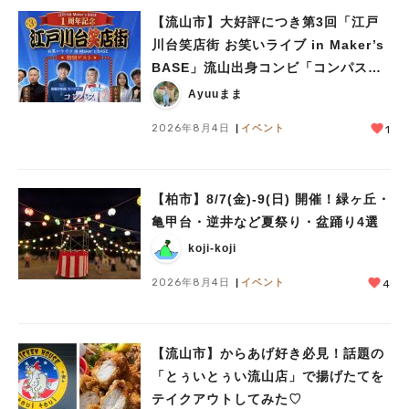
【流山市】大好評につき第3回「江戸
川台笑店街 お笑いライブ in Maker’s
BASE」流山出身コンビ「コンパス」
も登場！8/23（日）
Ayuuまま
2026年8月4日
イベント
1
【柏市】8/7(金)‐9(日) 開催！緑ヶ丘・
亀甲台・逆井など夏祭り・盆踊り4選
koji-koji
2026年8月4日
イベント
4
【流山市】からあげ好き必見！話題の
「とぅいとぅい流山店」で揚げたてを
テイクアウトしてみた♡