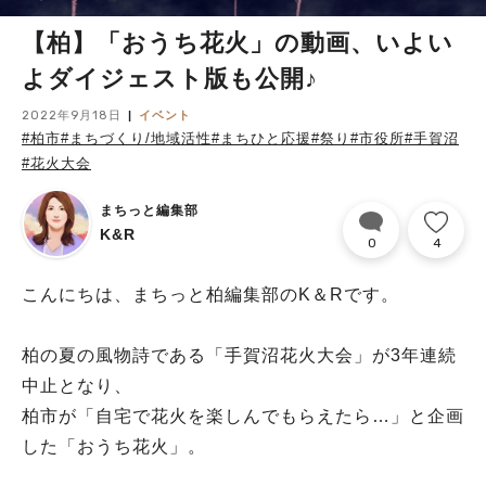
【柏】「おうち花火」の動画、いよい
よダイジェスト版も公開♪
2022年9月18日
イベント
#柏市
#まちづくり/地域活性
#まちひと応援
#祭り
#市役所
#手賀沼
#花火大会
まちっと編集部
K&R
0
4
こんにちは、まちっと柏編集部のK＆Rです。
柏の夏の風物詩である「手賀沼花火大会」が3年連続
中止となり、
柏市が「自宅で花火を楽しんでもらえたら…」と企画
した「おうち花火」。