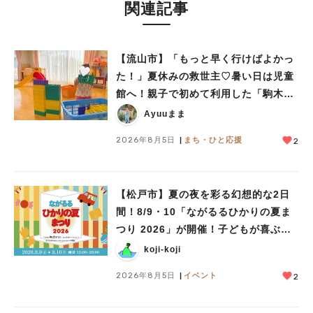
関連記事
【流山市】「もっと早く行けばよかっ
た！」夏休みの救世主♡暑い日は児童
館へ！親子で初めて利用した「駒木台
児童館」レポート
Ayuuまま
2026年8月5日
まち・ひと応援
2
【松戸市】夏の夜を彩る幻想的な2日
間！8/9・10「ながるるひかりの夏ま
つり 2026」が開催！子どもが喜ぶワ
ークショップや限定ヒーローショーも
koji-koji
2026年8月5日
イベント
2