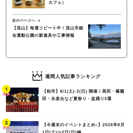
カフェ）
次のページへ
【流山】毎週リピート中！流山市総
合運動公園の新遊具や工事情報
週間人気記事ランキング
【柏市】8/1(土)‐2(日) 開催！高田・篠籠
田・永楽台など夏祭り・盆踊り5選
【今週末のイベントまとめ♪】2026年8月
1日(土)〜2日(日)編