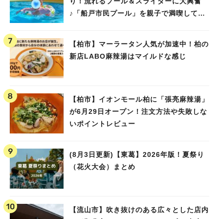
り！流れるプール＆スライダーに大興奮
♪「船戸市民プール」を親子で満喫してき
ました！
【柏市】マーラータン人気が加速中！柏の
新店LABO麻辣湯はマイルドな感じ
【柏市】イオンモール柏に「張亮麻辣湯」
が6月29日オープン！注文方法や失敗しな
いポイントレビュー
(8月3日更新)【東葛】2026年版！夏祭り
（花火大会）まとめ
【流山市】吹き抜けのある広々とした店内