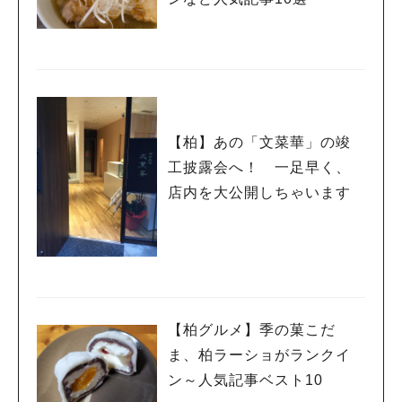
【柏】あの「文菜華」の竣
工披露会へ！ 一足早く、
店内を大公開しちゃいます
【柏グルメ】季の菓こだ
ま、柏ラーショがランクイ
ン～人気記事ベスト10