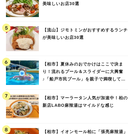
美味しいお店30選
【流山】ジモトミンがおすすめするランチ
が美味しいお店30選
【柏市】夏休みのおでかけはここで決ま
り！流れるプール＆スライダーに大興奮
♪「船戸市民プール」を親子で満喫してき
ました！
【柏市】マーラータン人気が加速中！柏の
新店LABO麻辣湯はマイルドな感じ
【柏市】イオンモール柏に「張亮麻辣湯」