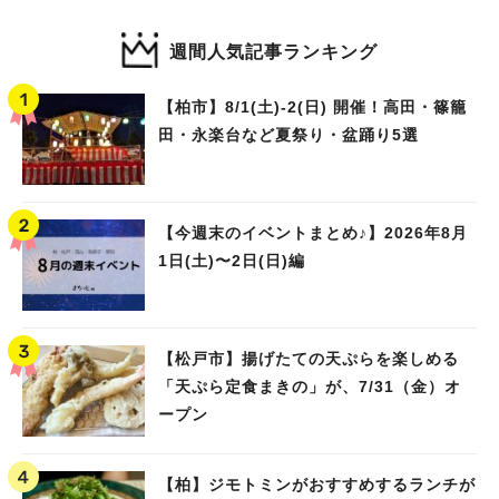
週間人気記事ランキング
【柏市】8/1(土)‐2(日) 開催！高田・篠籠
田・永楽台など夏祭り・盆踊り5選
【今週末のイベントまとめ♪】2026年8月
1日(土)〜2日(日)編
【松戸市】揚げたての天ぷらを楽しめる
「天ぷら定食まきの」が、7/31（金）オ
ープン
【柏】ジモトミンがおすすめするランチが