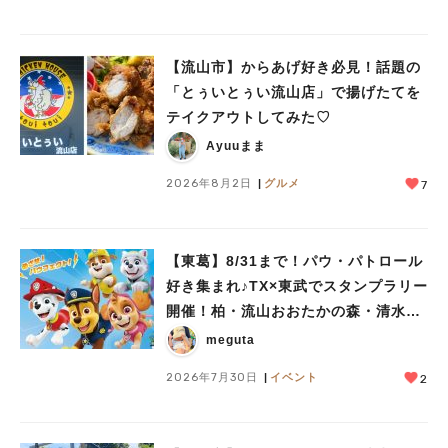
【流山市】からあげ好き必見！話題の
「とぅいとぅい流山店」で揚げたてを
テイクアウトしてみた♡
Ayuuまま
2026年8月2日
グルメ
7
【東葛】8/31まで！パウ・パトロール
好き集まれ♪TX×東武でスタンプラリー
開催！柏・流山おおたかの森・清水公
園など10駅を巡ろう
meguta
2026年7月30日
イベント
2