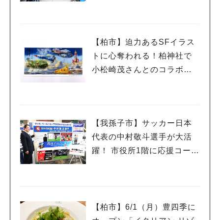
月末まで
【柏市】迫力あるSFイラス
トに心奪われる！柏神社で
小松崎茂さんとのコラボ御
朱印を頒布
【我孫子市】サッカー日本
代表の中村敬斗選手が大活
躍！ 市役所1階に応援コーナ
ー開設
【柏市】6/1（月）豊四季に