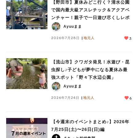
【野田市】夏休みどこ行く？清水公園
で国内最大級アスレチック＆アクアベ
ンチャー！親子で一日遊び尽くしレポ
Ayuuまま
2026年7月28日
地元人
3
【流山市】クワガタ発見！水遊び・昆
虫探し♪子どもが夢中になる夏休み最
強スポット「野々下水辺公園」
Ayuuまま
2026年7月24日
地元人
6
人気のキーワード
#ラーメン
#ショッピング
#カフェ
#スイーツ
#パン
#カレー
#柏駅
#イベント
#公園
#教えたい／教えて投稿記事
【今週末のイベントまとめ♪】2026年
#教えたい/こんなの見つけた
7月25日(土)〜26日(日)編