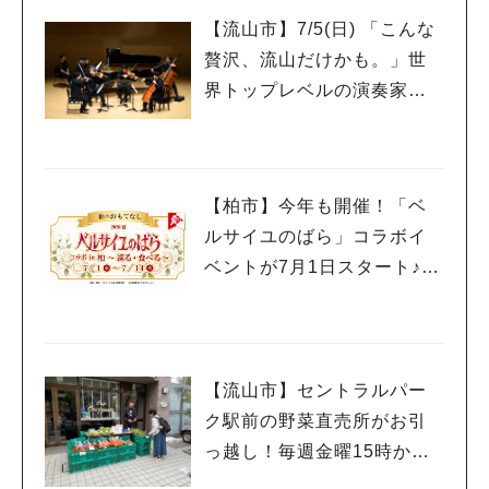
【流山市】7/5(日) 「こんな
贅沢、流山だけかも。」世
界トップレベルの演奏家を
もっと身近に感じるプレミ
アムサロン開催
【柏市】今年も開催！「ベ
ルサイユのばら」コラボイ
人気のキーワード
ベントが7月1日スタート♪柏
#ラーメン
#ショッピング
#カフェ
#スイーツ
#パン
#カレー
#柏駅
#イベント
#公園
#教えたい／教えて投稿記事
の街を巡って限定グルメや
#教えたい/こんなの見つけた
スイーツを楽しもう
【流山市】セントラルパー
ク駅前の野菜直売所がお引
っ越し！毎週金曜15時から
販売中