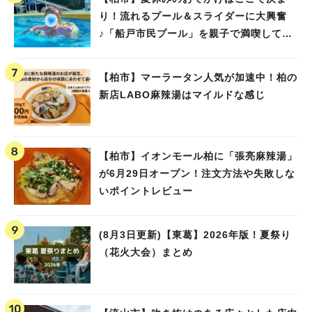
り！流れるプール＆スライダーに大興奮
♪「船戸市民プール」を親子で満喫してき
ました！
【柏市】マーラータン人気が加速中！柏の
新店LABO麻辣湯はマイルドな感じ
【柏市】イオンモール柏に「張亮麻辣湯」
が6月29日オープン！注文方法や失敗しな
いポイントレビュー
(8月3日更新)【東葛】2026年版！夏祭り
（花火大会）まとめ