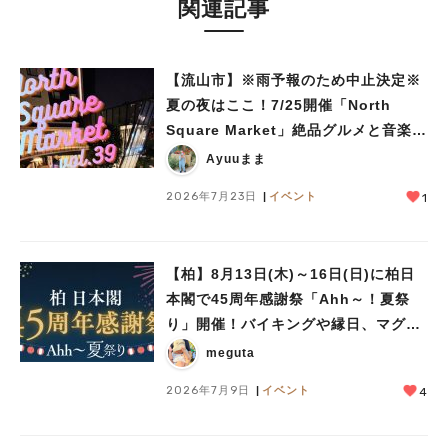
関連記事
【流山市】※雨予報のため中止決定※
夏の夜はここ！7/25開催「North
Square Market」絶品グルメと音楽ラ
イブを楽しもう♪
Ayuuまま
2026年7月23日
イベント
1
【柏】8月13日(木)～16日(日)に柏日
本閣で45周年感謝祭「Ahh～！夏祭
り」開催！バイキングや縁日、マグロ
の解体ショーも♪
meguta
2026年7月9日
イベント
4