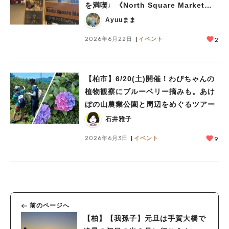
を満喫♩《North Square Market
vol.37》開催レポート
Ayuuまま
2026年6月22日
イベント
2
【柏市】6/20(土)開催！わぴちゃんの
植物観察にブルーベリー摘みも。あけ
ぼの山農業公園と周辺をめぐるツアー
石井雅子
2026年6月3日
イベント
9
前のページへ
【柏】【我孫子】元旦は手賀大橋で