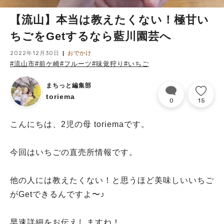
【流山】本当は教えたくない！極甘い
ちごをGetするなら藍川園芸へ
2022年12月30日
おでかけ
#流山市
#前ケ崎
#フルーツ
#味覚狩り
#いちご
まちっと編集部
toriema
0
15
こんにちは、2児の母 toriemaです。
今回はいちごの直売所情報です。
他の人には教えたくない！と思うほど美味しいいちご
がGetできるんですよ〜♪
早速詳細をお伝えしますね！