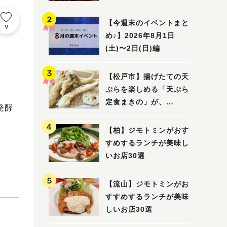
5選
【今週末のイベントまと
9
め♪】2026年8月1日
(土)〜2日(日)編
【松戸市】揚げたての天
ぷらを楽しめる「天ぷら
定食まきの」が、
発酵
7/31（金）オープン
【柏】ジモトミンがおす
すめするランチが美味し
いお店30選
【流山】ジモトミンがお
すすめするランチが美味
しいお店30選