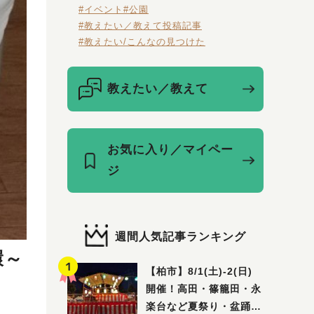
#イベント
#公園
#教えたい／教えて投稿記事
#教えたい/こんなの見つけた
教えたい／教えて
お気に入り／マイペー
ジ
週間人気記事ランキング
環～
【柏市】8/1(土)‐2(日)
開催！高田・篠籠田・永
楽台など夏祭り・盆踊り