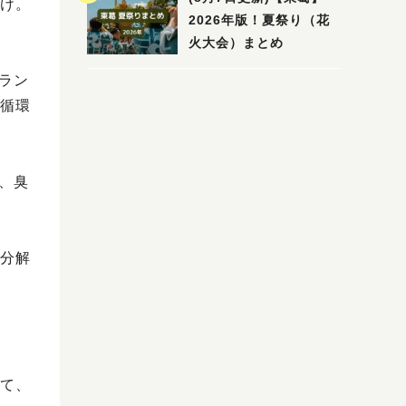
け。
2026年版！夏祭り（花
火大会）まとめ
ラン
循環
、臭
分解
て、