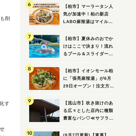
【柏市】マーラータン人
気が加速中！柏の新店
も削
LABO麻辣湯はマイルド
な感じ
【柏市】夏休みのおでか
けはここで決まり！流れ
るプール＆スライダーに
大興奮♪「船戸市民プー
ル」を親子で満喫してき
【柏市】イオンモール柏
ました！
に「張亮麻辣湯」が6月
29日オープン！注文方法
や失敗しないポイントレ
ビュー
【流山市】吹き抜けのあ
化す
る広々とした店内に種類
豊富なパン♡≪サフラン
丘の上店≫
せ
(8月7日更新)【東葛】