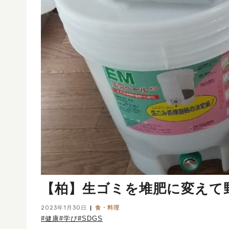
【柏】生ゴミを堆肥に変えて
2023年1月30日
食・料理
#健康
#学び
#SDGS