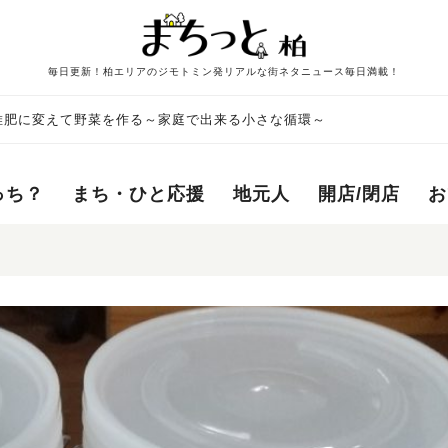
毎日更新！柏エリアのジモトミン発リアルな街ネタニュース毎日満載！
堆肥に変えて野菜を作る～家庭で出来る小さな循環～
っち？
まち・ひと応援
地元人
開店/閉店
お