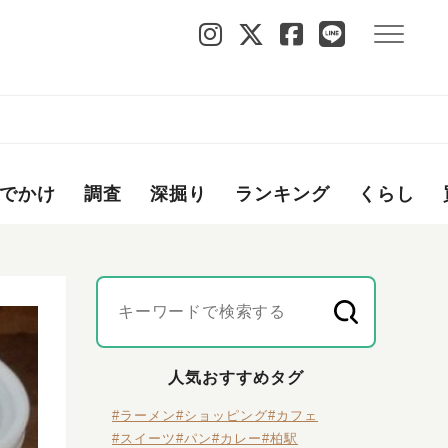
でかけ
調査
深掘り
ランキング
くらし
人気おすすめタグ
#ラーメン
#ショッピング
#カフェ
#スイーツ
#パン
#カレー
#柏駅