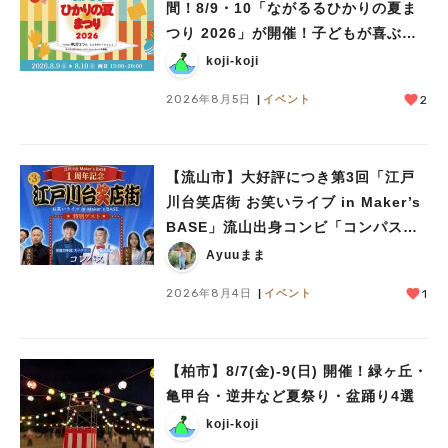
間！8/9・10「ながるるひかりの夏ま
つり 2026」が開催！子どもが喜ぶワ
ークショップや限定ヒーローショーも
koji-koji
2026年8月5日
イベント
2
【流山市】大好評につき第3回「江戸
川台笑店街 お笑いライブ in Maker’s
BASE」流山出身コンビ「コンパス」
も登場！8/23（日）
Ayuuまま
2026年8月4日
イベント
1
【柏市】8/7(金)‐9(日) 開催！緑ヶ丘・
亀甲台・逆井など夏祭り・盆踊り4選
koji-koji