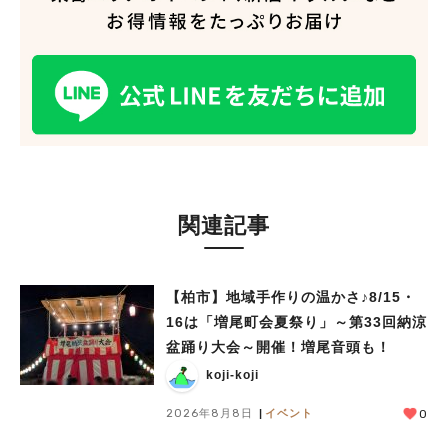
関連記事
【柏市】地域手作りの温かさ♪8/15・
16は「増尾町会夏祭り」～第33回納涼
盆踊り大会～開催！増尾音頭も！
koji-koji
人気のキーワード
2026年8月8日
イベント
0
#ラーメン
#ショッピング
#カフェ
#スイーツ
#パン
#カレー
#柏駅