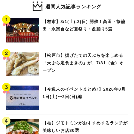
週間人気記事ランキング
【柏市】8/1(土)‐2(日) 開催！高田・篠籠
田・永楽台など夏祭り・盆踊り5選
【松戸市】揚げたての天ぷらを楽しめる
「天ぷら定食まきの」が、7/31（金）オ
ープン
【今週末のイベントまとめ♪】2026年8月
1日(土)〜2日(日)編
【柏】ジモトミンがおすすめするランチが
美味しいお店30選