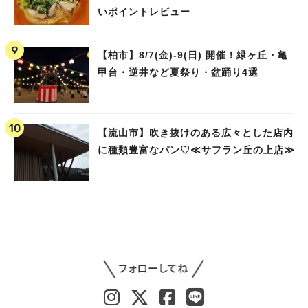
いポイントレビュー
【柏市】8/7(金)‐9(日) 開催！緑ヶ丘・亀
甲台・逆井など夏祭り・盆踊り4選
【流山市】吹き抜けのある広々とした店内
に種類豊富なパン♡≪サフラン丘の上店≫