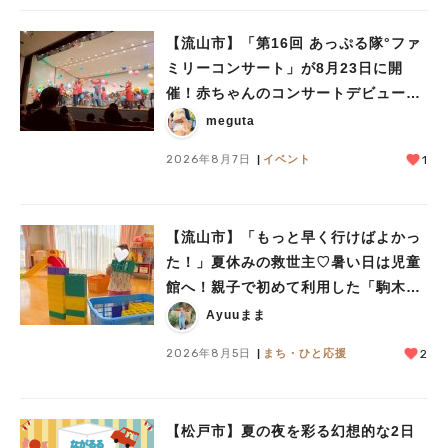
#イベント
#公園
#教えたい／教えて投稿記事
#教えたい/こんなの見つけた
【流山市】「第16回 あっぷる隊°ファ
ミリーコンサート」が8月23日に開
催！赤ちゃんのコンサートデビューに
も♪
meguta
2026年8月7日
イベント
1
【流山市】「もっと早く行けばよかっ
た！」夏休みの救世主♡暑い日は児童
館へ！親子で初めて利用した「駒木台
児童館」レポート
Ayuuまま
2026年8月5日
まち・ひと応援
2
【松戸市】夏の夜を彩る幻想的な2日