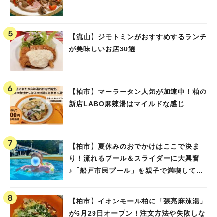
【流山】ジモトミンがおすすめするランチ
が美味しいお店30選
【柏市】マーラータン人気が加速中！柏の
新店LABO麻辣湯はマイルドな感じ
【柏市】夏休みのおでかけはここで決ま
り！流れるプール＆スライダーに大興奮
♪「船戸市民プール」を親子で満喫してき
ました！
【柏市】イオンモール柏に「張亮麻辣湯」
が6月29日オープン！注文方法や失敗しな