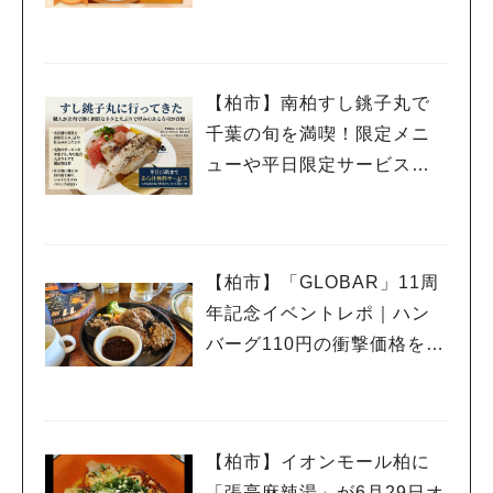
【柏市】南柏すし銚子丸で
千葉の旬を満喫！限定メニ
ューや平日限定サービスを
紹介
【柏市】「GLOBAR」11周
年記念イベントレポ｜ハン
バーグ110円の衝撃価格を体
験
【柏市】イオンモール柏に
「張亮麻辣湯」が6月29日オ