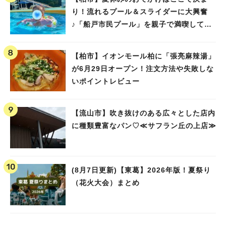
り！流れるプール＆スライダーに大興奮
♪「船戸市民プール」を親子で満喫してき
ました！
【柏市】イオンモール柏に「張亮麻辣湯」
が6月29日オープン！注文方法や失敗しな
いポイントレビュー
【流山市】吹き抜けのある広々とした店内
に種類豊富なパン♡≪サフラン丘の上店≫
(8月7日更新)【東葛】2026年版！夏祭り
（花火大会）まとめ