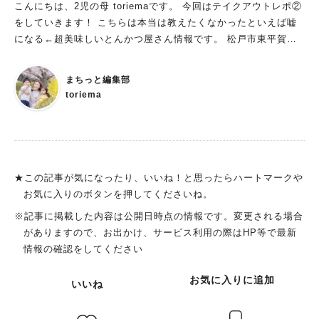
こんにちは、2児の母 toriemaです。 今回はテイクアウトレポ②
をしていきます！ こちらは本当は教えたくなかったといえば嘘
になる←超美味しいとんかつ屋さん情報です。 松戸市東平賀に
あるその名も「とんかつとん吉」。 市外からくる方も多く、県
外ナンバーも多く停まっているのを目にします。 コロナ禍で始
まちっと編集部
まったテイクアウト、電話でオーダーして店に取りに行きます。
toriema
さて、どんな味だったのか早速レポしていきますね。
★この記事が気になったり、いいね！と思ったらハートマークや
お気に入りのボタンを押してくださいね。
※記事に掲載した内容は公開日時点の情報です。変更される場合
がありますので、お出かけ、サービス利用の際はHP等で最新
情報の確認をしてください
お気に入りに追加
いいね