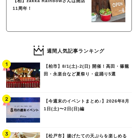
【柏】zakka Rainbowさんは開店
11周年！
週間人気記事ランキング
【柏市】8/1(土)‐2(日) 開催！高田・篠籠
田・永楽台など夏祭り・盆踊り5選
【今週末のイベントまとめ♪】2026年8月
1日(土)〜2日(日)編
【松戸市】揚げたての天ぷらを楽しめる