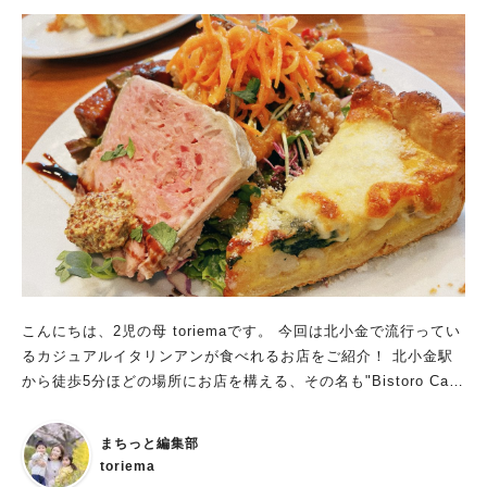
こんにちは、2児の母 toriemaです。 今回は北小金で流行ってい
るカジュアルイタリンアンが食べれるお店をご紹介！ 北小金駅
から徒歩5分ほどの場所にお店を構える、その名も"Bistoro Cafe
COCCO"さん。 いつも外から店内の様子を見ては人がたくさん
いて「流行っているな〜」と目を光らせていました。 ちょうど
まちっと編集部
友人とランチをする予定だったので、電話で予約！ どんなラン
toriema
チを食べたのか早速レポートしていきますね。