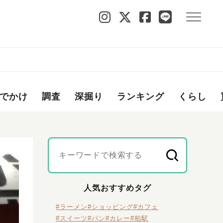
でかけ
調査
深掘り
ランキング
くらし
人気おすすめタグ
#ラーメン
#ショッピング
#カフェ
#スイーツ
#パン
#カレー
#柏駅