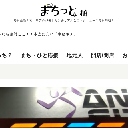
毎日更新！柏エリアのジモトミン発リアルな街ネタニュース毎日満載！
うなら絶対ここ！！本当に安い「事務キチ」
っち？
まち・ひと応援
地元人
開店/閉店
お