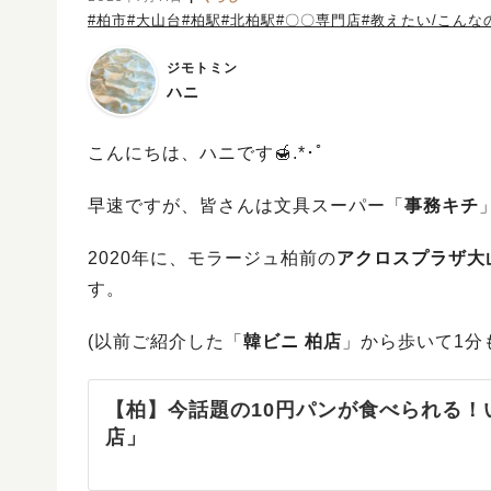
#柏市
#大山台
#柏駅
#北柏駅
#〇〇専門店
#教えたい/こんな
ジモトミン
ハニ
こんにちは、ハニです🍯.*･ﾟ
早速ですが、皆さんは文具スーパー「
事務キチ
2020年に、モラージュ柏前の
アクロスプラザ大
す。
(以前ご紹介した「
韓ビニ 柏店
」から歩いて1分
【柏】今話題の10円パンが食べられる！
店」