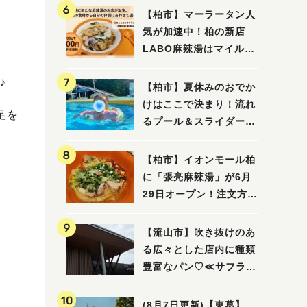
【柏市】マーラータン人
気が加速中！柏の新店
LABO麻辣湯はマイルド
な感じ
♪
【柏市】夏休みのおでか
けはここで決まり！流れ
足を
るプール＆スライダーに
大興奮♪「船戸市民プー
ル」を親子で満喫してき
【柏市】イオンモール柏
ました！
に「張亮麻辣湯」が6月
29日オープン！注文方法
や失敗しないポイントレ
ビュー
【流山市】吹き抜けのあ
る広々とした店内に種類
豊富なパン♡≪サフラン
丘の上店≫
(8月7日更新)【東葛】