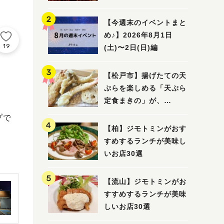
5選
【今週末のイベントまと
め♪】2026年8月1日
19
(土)〜2日(日)編
【松戸市】揚げたての天
ぷらを楽しめる「天ぷら
定食まきの」が、
7/31（金）オープン
プで
【柏】ジモトミンがおす
すめするランチが美味し
いお店30選
【流山】ジモトミンがお
すすめするランチが美味
しいお店30選