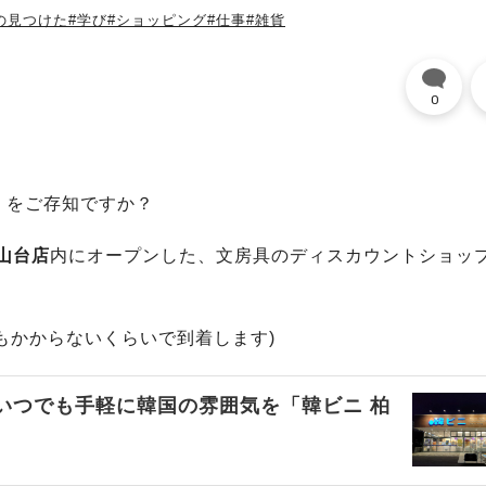
の見つけた
#学び
#ショッピング
#仕事
#雑貨
0
」をご存知ですか？
山台店
内にオープンした、文房具のディスカウントショッ
もかからないくらいで到着します)
いつでも手軽に韓国の雰囲気を「韓ビニ 柏