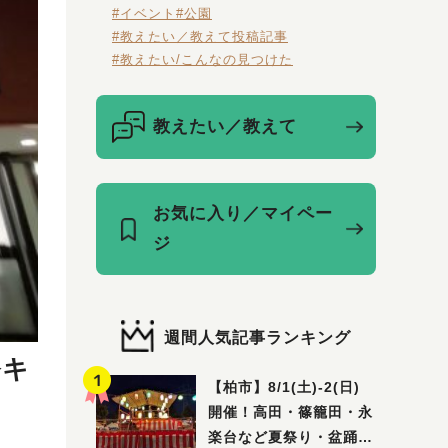
#イベント
#公園
#教えたい／教えて投稿記事
#教えたい/こんなの見つけた
教えたい／教えて
お気に入り／マイペー
ジ
週間人気記事ランキング
務キ
【柏市】8/1(土)‐2(日)
開催！高田・篠籠田・永
楽台など夏祭り・盆踊り