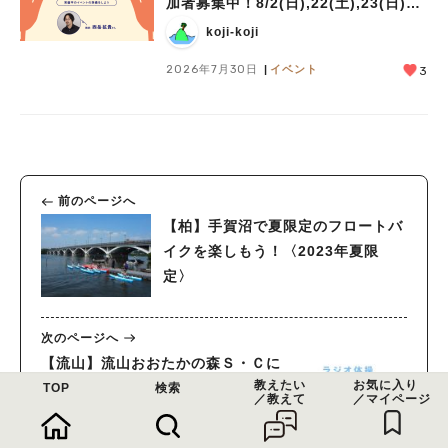
加者募集中！8/2(日),22(土),23(日)開
催！
koji-koji
2026年7月30日
イベント
3
前のページへ
【柏】手賀沼で夏限定のフロートバ
イクを楽しもう！〈2023年夏限
定〉
次のページへ
【流山】流山おおたかの森Ｓ・Ｃに
教えたい
お気に入り
てラジオ体操を開催中！
TOP
検索
／教えて
／マイページ