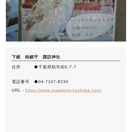
下総 柏鎮守 諏訪神社
人気のキーワード
住所 ◆千葉県柏市柏5-7-7
#ラーメン
#ショッピング
#カフェ
#スイーツ
#パン
#カレー
#柏駅
#イベント
#公園
#教えたい／教えて投稿記事
#教えたい/こんなの見つけた
電話番号 ◆04-7167-8234
URL：
https://www.suwajinja-kashiwa.com/