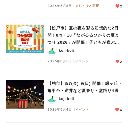
2026年8月5日
まち・ひと応援
2
【松戸市】夏の夜を彩る幻想的な2日
間！8/9・10「ながるるひかりの夏ま
つり 2026」が開催！子どもが喜ぶワ
ークショップや限定ヒーローショーも
koji-koji
2026年8月5日
イベント
2
【柏市】8/7(金)‐9(日) 開催！緑ヶ丘・
亀甲台・逆井など夏祭り・盆踊り4選
koji-koji
2026年8月4日
イベント
4