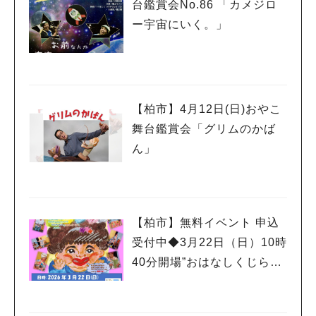
台鑑賞会No.86 「カメジロ
ー宇宙にいく。」
【柏市】4月12日(日)おやこ
舞台鑑賞会「グリムのかば
ん」
【柏市】無料イベント 申込
受付中◆3月22日（日）10時
40分開場”おはなしくじらの
おもちゃばこ”