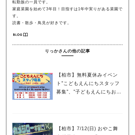
転勤族の一員です。
家庭菜園を始めて3年目！目指すは1年中実りがある菜園で
す。
読書・散歩・鳥見が好きです。
りっかさんの他の記事
【柏市】無料夏休みイベン
ト”こどもえんにちスタッフ
募集”、”子どもえんにちお客
様募集”
【柏市】7/12(日) おやこ舞