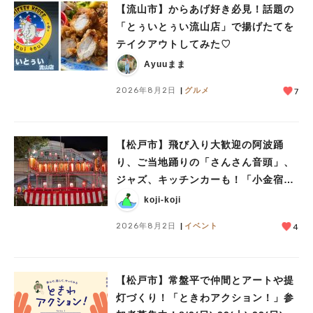
【流山市】からあげ好き必見！話題の
「とぅいとぅい流山店」で揚げたてを
テイクアウトしてみた♡
Ayuuまま
2026年8月2日
グルメ
7
【松戸市】飛び入り大歓迎の阿波踊
り、ご当地踊りの「さんさん音頭」、
ジャズ、キッチンカーも！「小金宿ま
つり」8/28-30開催！
koji-koji
2026年8月2日
イベント
4
【松戸市】常盤平で仲間とアートや提
灯づくり！「ときわアクション！」参