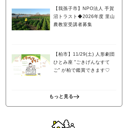
【我孫子市】NPO法人 手賀
沼トラスト◆2026年度 里山
農教室受講者募集
【柏市】11/29(土) 人形劇団
ひとみ座 ”ごきげんなすて
ご” が柏で鑑賞できます♡
もっと見る