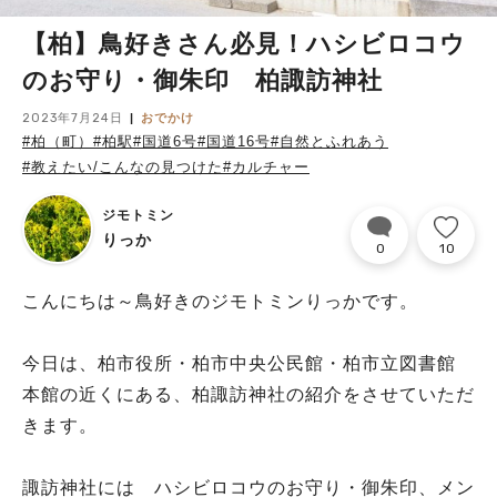
【柏】鳥好きさん必見！ハシビロコウ
のお守り・御朱印 柏諏訪神社
2023年7月24日
おでかけ
#柏（町）
#柏駅
#国道6号
#国道16号
#自然とふれあう
#教えたい/こんなの見つけた
#カルチャー
ジモトミン
りっか
0
10
こんにちは～鳥好きのジモトミンりっかです。
今日は、柏市役所・柏市中央公民館・柏市立図書館
本館の近くにある、柏諏訪神社の紹介をさせていただ
きます。
諏訪神社には ハシビロコウのお守り・御朱印、メン