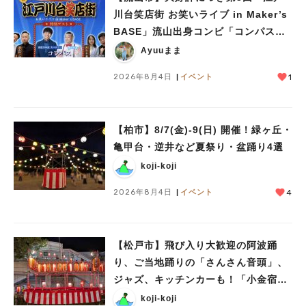
川台笑店街 お笑いライブ in Maker’s
BASE」流山出身コンビ「コンパス」
人気のキーワード
も登場！8/23（日）
Ayuuまま
#ラーメン
#ショッピング
#カフェ
#スイーツ
#パン
#カレー
#柏駅
#イベント
#公園
#教えたい／教えて投稿記事
2026年8月4日
イベント
1
#教えたい/こんなの見つけた
【柏市】8/7(金)‐9(日) 開催！緑ヶ丘・
亀甲台・逆井など夏祭り・盆踊り4選
koji-koji
2026年8月4日
イベント
4
【松戸市】飛び入り大歓迎の阿波踊
り、ご当地踊りの「さんさん音頭」、
ジャズ、キッチンカーも！「小金宿ま
つり」8/28-30開催！
koji-koji