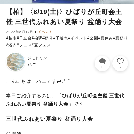
【柏】〈8/19(土)〉ひばりが丘町会主
催 三世代ふれあい夏祭り 盆踊り大会
2023年8月19日
イベント
#柏市
#日立台
#柏駅
#祭り
#子連れ
#イベント
#公園
#夏休み
#夏祭り
#浴衣
#フェス
#夏フェス
ジモトミン
ハニ
0
7
こんにちは、ハニです🍯.*･ﾟ
本日ご紹介するのは、「
ひばりが丘町会主催 三世代
ふれあい夏祭り 盆踊り大会
」です！
三世代ふれあい夏祭り 盆踊り大会