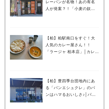
レーパンが名物！あの有名
人が発案？！「小麦の奴隷
我孫子店」│パン⑥
【柏】柏駅南口をすぐ！大
人気のカレー屋さん！！
「ラージャ 柏本店」│カレー
⑦
【柏】豊四季台団地内にあ
る「パンエシュクレ」のパ
ンはハマるおいしさ♪│パン
⑤