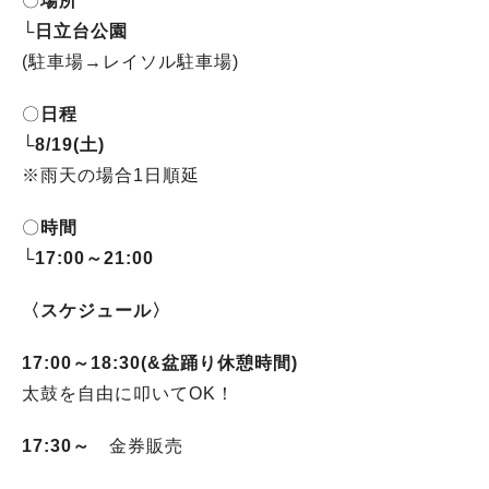
〇
場所
└
日立台公園
(駐車場→レイソル駐車場)
〇
日程
└
8/19(土)
※雨天の場合1日順延
〇
時間
└
17:00～21:00
〈スケジュール〉
17:00～18:30(&盆踊り休憩時間)
太鼓を自由に叩いてOK！
17:30～
金券販売