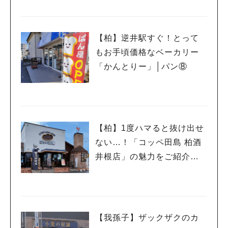
店」│カレー⑧
【柏】逆井駅すぐ！とって
もお手頃価格なベーカリー
「かんとりー」│パン⑧
【柏】1度ハマると抜け出せ
ない…！「コッペ田島 柏酒
井根店」の魅力をご紹介し
ます│パン⑦
【我孫子】ザックザクのカ