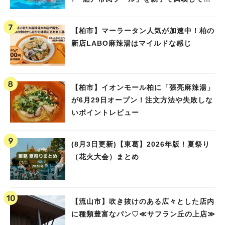
ました！
【柏市】マーラータン人気が加速中！柏の
新店LABO麻辣湯はマイルドな感じ
【柏市】イオンモール柏に「張亮麻辣湯」
が6月29日オープン！注文方法や失敗しな
いポイントレビュー
(8月3日更新)【東葛】2026年版！夏祭り
（花火大会）まとめ
【流山市】吹き抜けのある広々とした店内
に種類豊富なパン♡≪サフラン丘の上店≫