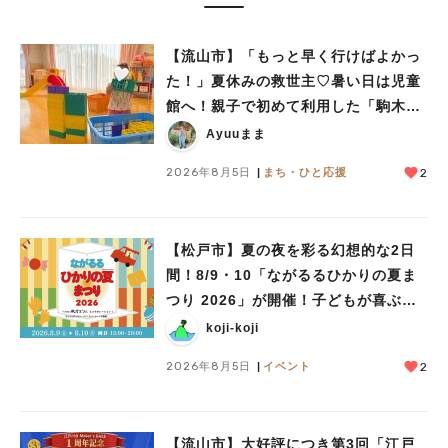
【流山市】「もっと早く行けばよかっ
た！」夏休みの救世主♡暑い日は児童
館へ！親子で初めて利用した「駒木台
児童館」レポート
Ayuuまま
2026年8月5日
まち・ひと応援
2
【松戸市】夏の夜を彩る幻想的な2日
間！8/9・10「ながるるひかりの夏ま
つり 2026」が開催！子どもが喜ぶワ
ークショップや限定ヒーローショーも
koji-koji
2026年8月5日
イベント
2
【流山市】大好評につき第3回「江戸